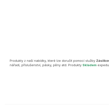
Produkty z naší nabídky, které lze doručit pomocí služby
Zásilko
nářadí, příslušenství, pásky, pěny atd. Produkty
Skladem
expeduj