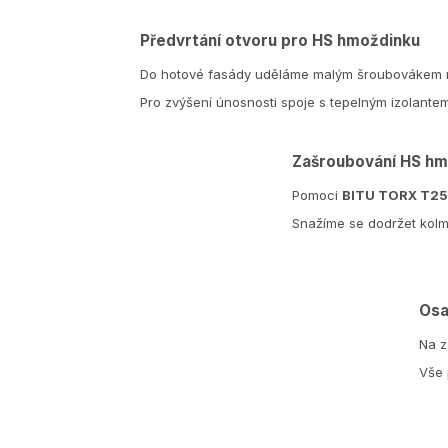
Předvrtání otvoru pro HS hmoždinku
Do hotové fasády uděláme malým šroubovákem n
Pro zvýšení únosnosti spoje s tepelným izolant
Zašroubování HS hm
Pomoci
BITU TORX T25
Snažíme se dodržet kolm
Osa
Na z
Vše 