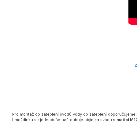
Z
Pro montáž do zateplení svodů vody do zateplení doporučujeme
hmoždinku se jednoduše našroubuje objímka svodu s
maticí M1