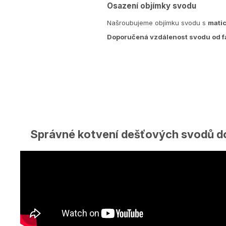
Osazení objímky svodu
Našroubujeme objímku svodu s
matic
Doporučená vzdálenost svodu od f
Správné kotvení dešťových svodů d