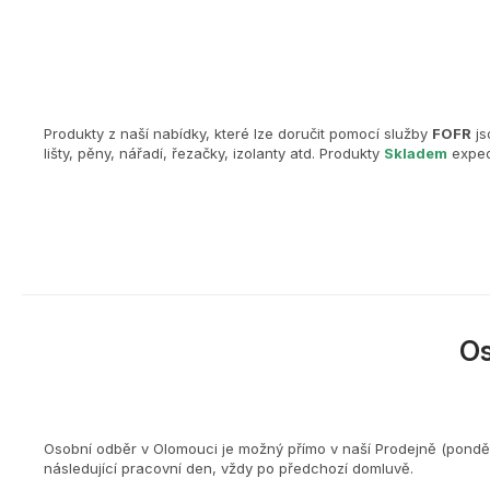
Produkty z naší nabídky, které lze doručit pomocí služby
FOFR
js
lišty, pěny, nářadí, řezačky, izolanty atd. Produkty
Skladem
exped
O
Osobní odběr v Olomouci je možný přímo v naší Prodejně (ponděl
následující pracovní den, vždy po předchozí domluvě.