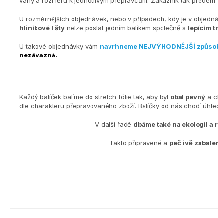
váhy a rozměru k jednotlivým přepravcům. Zákazník tak předem v
U rozměrnějších objednávek, nebo v případech, kdy je v objedn
hliníkové lišty
nelze poslat jedním balíkem společně s
lepícím t
U takové objednávky vám
navrhneme NEJVÝHODNĚJŠÍ způso
nezávazná.
Každý balíček balíme do stretch fólie tak, aby byl
obal pevný
a c
dle charakteru přepravovaného zboží. Balíčky od nás chodí úh
V další řadě
dbáme také na ekologiI a 
Takto připravené a
pečlivě zabale