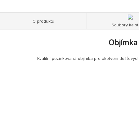
O produktu
Soubory ke st
Objímka
Kvalitní pozinkovaná objímka pro ukotvení dešťový