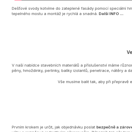
Dešťové svody kotvíme do zateplené fasády pomocí speciální hmo
tepelného mostu a montáž je rychlá a snadná.
Další INFO ...
Ve
V naší nabídce stavebních materiálů a příslušenství máme různo
pěny, hmoždinky, perlinky, balíky izolantů, penetrace, nátěry a dal
Vše musíme balit tak, aby při přepravě 
Prvním krokem je určit, jak objednávku poslat
bezpečně a zárove