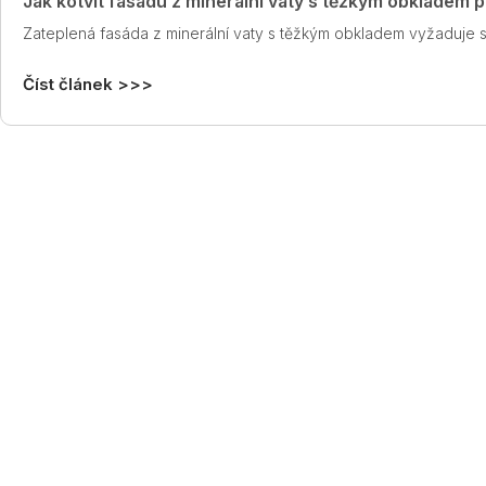
Jak kotvit fasádu z minerální vaty s těžkým obkladem 
Zateplená fasáda z minerální vaty s těžkým obkladem vyžaduje 
Číst článek >>>