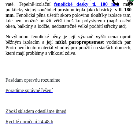
vatě. Tepelně-izolační
fenolické desky
tl. 100 mm
mají
prakticky stejný součinitel prostupu tepla jako klasický
v tl. 180
mm.
Fenolická pěna ušetřít skoro polovinu tloušťky izolace tam,
kde není možné použít větší tloušťku polystyrenu (např. ostění
oken, balkóny a lodžie, nedostatečně velké podbití střechy atd).
Nevýhodou fenolické pěny je její výrazně
vyšší cena
oproti
běžným izolacím a její
nízká paropropustnost
vodních par.
Proto není tento materiál vhodný pro použití na starších domech,
které mají problémy s vlhkostí zdiva.
Fasádám opravdu rozumíme
Poradíme správné řešení
Zboží skladem odesíláme ihned
Rychlé doručení 24-48 h