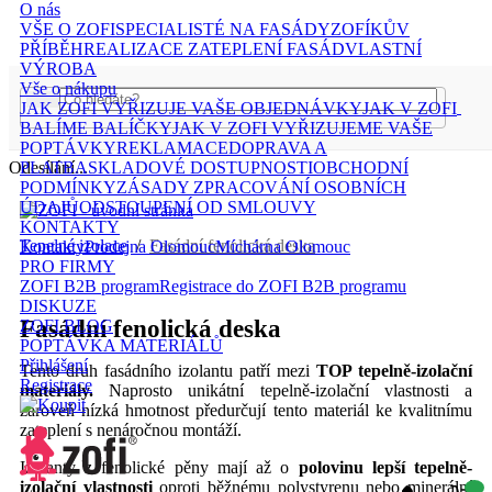
O nás
VŠE O ZOFI
SPECIALISTÉ NA FASÁDY
ZOFÍKŮV
PŘÍBĚH
REALIZACE ZATEPLENÍ FASÁD
VLASTNÍ
VÝROBA
Vše o nákupu
JAK ZOFI VYŘIZUJE VAŠE OBJEDNÁVKY
JAK V ZOFI
BALÍME BALÍČKY
JAK V ZOFI VYŘIZUJEME VAŠE
POPTÁVKY
REKLAMACE
DOPRAVA A
Odesílání...
PLATBA
SKLADOVÉ DOSTUPNOSTI
OBCHODNÍ
PODMÍNKY
ZÁSADY ZPRACOVÁNÍ OSOBNÍCH
ÚDAJŮ
ODSTOUPENÍ OD SMLOUVY
KONTAKTY
Tepelné izolace
/
Fasádní fenolická deska
Kontakty
Prodejna Olomouc
Míchárna Olomouc
PRO FIRMY
ZOFI B2B program
Registrace do ZOFI B2B programu
DISKUZE
Fasádní fenolická deska
ZOFI BLOG
POPTÁVKA MATERIÁLŮ
Přihlášení
Tento druh fasádního izolantu patří mezi
TOP tepelně-izolační
Registrace
materiály.
Naprosto unikátní tepelně-izolační vlastnosti a
zároveň nízká hmotnost předurčují tento materiál ke kvalitnímu
zateplení s nenáročnou montáží.
Izolanty z fenolické pěny mají až o
polovinu lepší tepelně-
izolační vlastnosti
oproti běžnému polystyrenu nebo minerální