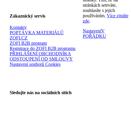
stránkách setrváte,
souhlasíte s jejich
používáním.
Více zjistíte
Zákaznický servis
zde
.
Kontakty
Nastavení
V
POPTÁVKA MATERIÁLŮ
POŘÁDKU
ZOFI.CZ
ZOFI B2B program
Registrace do ZOFI B2B programu
PŘIHLÁŠENÍ OBCHODNÍKA
ODSTOUPENÍ OD SMLOUVY
Nastavení souborů Cookies
Sledujte nás na sociálních sítích