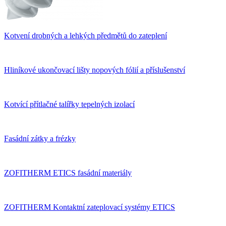
Kotvení drobných a lehkých předmětů do zateplení
Hliníkové ukončovací lišty nopových fólií a příslušenství
Kotvící přítlačné talířky tepelných izolací
Fasádní zátky a frézky
ZOFITHERM ETICS fasádní materiály
ZOFITHERM Kontaktní zateplovací systémy ETICS