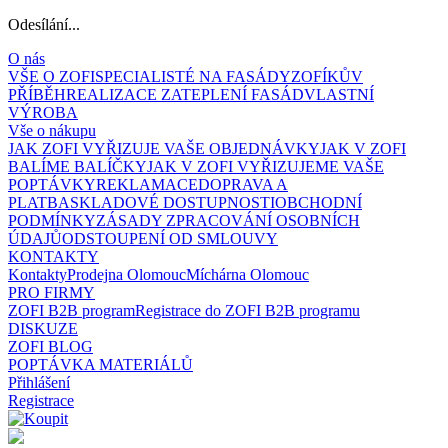
Odesílání...
O nás
VŠE O ZOFI
SPECIALISTÉ NA FASÁDY
ZOFÍKŮV
PŘÍBĚH
REALIZACE ZATEPLENÍ FASÁD
VLASTNÍ
VÝROBA
Vše o nákupu
JAK ZOFI VYŘIZUJE VAŠE OBJEDNÁVKY
JAK V ZOFI
BALÍME BALÍČKY
JAK V ZOFI VYŘIZUJEME VAŠE
POPTÁVKY
REKLAMACE
DOPRAVA A
PLATBA
SKLADOVÉ DOSTUPNOSTI
OBCHODNÍ
PODMÍNKY
ZÁSADY ZPRACOVÁNÍ OSOBNÍCH
ÚDAJŮ
ODSTOUPENÍ OD SMLOUVY
KONTAKTY
Kontakty
Prodejna Olomouc
Míchárna Olomouc
PRO FIRMY
ZOFI B2B program
Registrace do ZOFI B2B programu
DISKUZE
ZOFI BLOG
POPTÁVKA MATERIÁLŮ
Přihlášení
Registrace