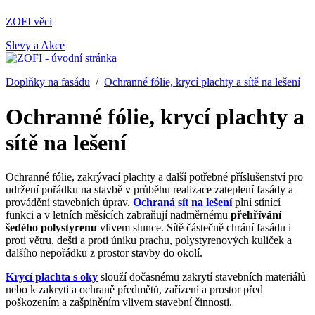
ZOFI věci
Slevy a Akce
Doplňky na fasádu
/
Ochranné fólie, krycí plachty a sítě na lešení
Ochranné fólie, krycí plachty a
sítě na lešení
Ochranné fólie, zakrývací plachty a další potřebné příslušenství pro
udržení pořádku na stavbě v průběhu realizace zateplení fasády a
provádění stavebních úprav.
Ochraná sít na lešení
plní stínící
funkci a v letních měsících zabraňují nadměrnému
přehřívání
šedého polystyrenu
vlivem slunce. Sítě částečně chrání fasádu i
proti větru, dešti a proti úniku prachu, polystyrenových kuliček a
dalšího nepořádku z prostor stavby do okolí.
Krycí plachta s oky
slouží dočasnému zakrytí stavebních materiálů
nebo k zakryti a ochraně předmětů, zařízení a prostor před
poškozením a zašpiněním vlivem stavební činnosti.