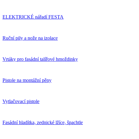
ELEKTRICKÉ nářadí FESTA
Ruční pily a nože na izolace
Vrtáky pro fasádní talířové hmoždinky
Pistole na montážní pěny
Vytlačovací pistole
Fasádní hladítka, zednické lžíce, špachtle