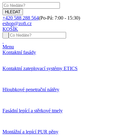
+420 588 288 564
(Po-Pá: 7:00 - 15:30)
eshop@zofi.cz
KOŠÍK
Menu
Kontaktní fasády
Kontaktní zateplovací systémy ETICS
Hloubkové penetrační nátěry
Fasádní lepící a stěrkové tmely
Montážní a lepící PUR pěny