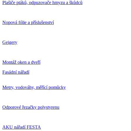
Plašiče ptáků, odpuzovače hmyzu a škůdců
Nopová fólie a příslušenství
Geigery
Montáž oken a dveří
Fasádní nářadí
Metry, vodováhy, měřící pomůcky
Odporové řezačky polystyrenu
AKU nářadí FESTA