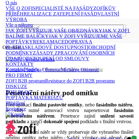
O nás
VŠE O ZOFI
SPECIALISTÉ NA FASÁDY
ZOFÍKŮV
PŘÍBĚH
REALIZACE ZATEPLENÍ FASÁD
VLASTNÍ
VÝROBA
Vše o nákupu
JAK ZOFI VYŘIZUJE VAŠE OBJEDNÁVKY
JAK V ZOFI
BALÍME BALÍČKY
JAK V ZOFI VYŘIZUJEME VAŠE
POPTÁVKY
REKLAMACE
DOPRAVA A
Odesílání...
PLATBA
SKLADOVÉ DOSTUPNOSTI
OBCHODNÍ
PODMÍNKY
ZÁSADY ZPRACOVÁNÍ OSOBNÍCH
ÚDAJŮ
ODSTOUPENÍ OD SMLOUVY
KONTAKTY
Kontaktní fasády
/
Penetrační nátěry pod omítku
Kontakty
Prodejna Olomouc
Míchárna Olomouc
PRO FIRMY
ZOFI B2B program
Registrace do ZOFI B2B programu
DISKUZE
Penetrační nátěry pod omítku
ZOFI BLOG
POPTÁVKA MATERIÁLŮ
Přihlášení
Před aplikací
finální pastovité omítky
, nebo
fasádního nátěru
,
Registrace
je vždy nutné armovací vrstvu napenetrovat
fasádním
penetračním nátěrem
. Penetrace zajistí
snížení savosti
podkladu
a zaručí
dokonalé spojení
podkladu s finální vrstvou.
Fasádní základní nátěr se vždy probarvuje dle vybraného finální
odstínu omítky nebo nátěru. Každý výrobce má přesně dané