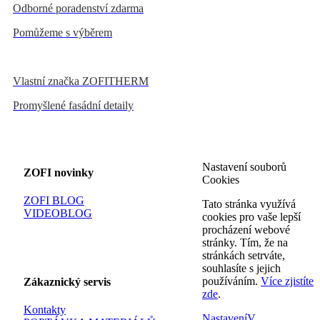
Odborné poradenství zdarma
Pomůžeme s výběrem
Vlastní značka ZOFITHERM
Promyšlené fasádní detaily
Nastavení souborů
ZOFI novinky
Cookies
ZOFI BLOG
Tato stránka využívá
VIDEOBLOG
cookies pro vaše lepší
procházení webové
stránky. Tím, že na
stránkách setrváte,
souhlasíte s jejich
používáním.
Více zjistíte
Zákaznický servis
zde
.
Kontakty
Nastavení
V