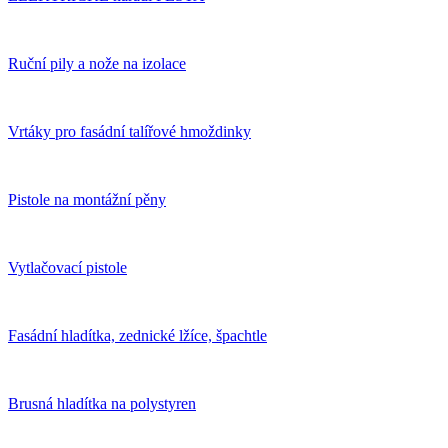
Ruční pily a nože na izolace
Vrtáky pro fasádní talířové hmoždinky
Pistole na montážní pěny
Vytlačovací pistole
Fasádní hladítka, zednické lžíce, špachtle
Brusná hladítka na polystyren