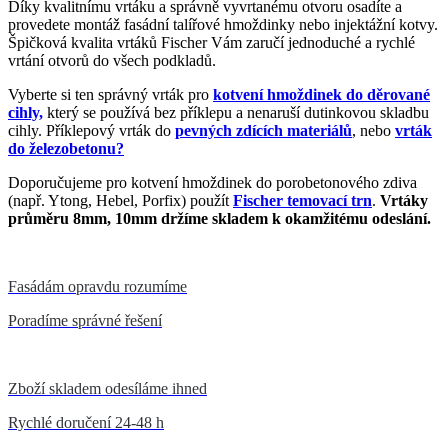
Díky kvalitnímu vrtáku a správně vyvrtanému otvoru osadíte a
provedete montáž fasádní talířové hmoždinky nebo injektážní kotvy.
Špičková kvalita vrtáků Fischer Vám zaručí jednoduché a rychlé
vrtání otvorů do všech podkladů.
Vyberte si ten správný vrták pro
kotvení hmoždinek do děrované
cihly,
který se používá bez příklepu a nenaruší dutinkovou skladbu
cihly. Příklepový vrták do
pevných zdících materiálů
, nebo
vrták
do železobetonu?
Doporučujeme pro kotvení hmoždinek do porobetonového zdiva
(např. Ytong, Hebel, Porfix) použít
Fischer temovací trn
.
Vrtáky
průměru 8mm, 10mm držíme skladem k okamžitému odeslání.
Fasádám opravdu rozumíme
Poradíme správné řešení
Zboží skladem odesíláme ihned
Rychlé doručení 24-48 h