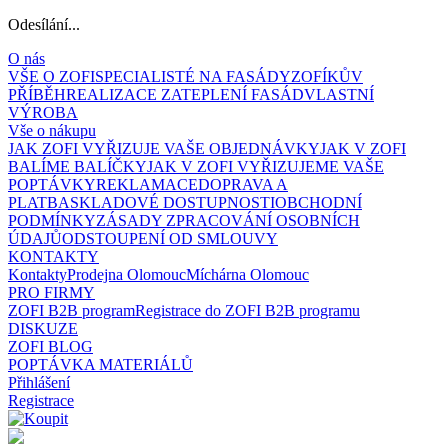
Odesílání...
O nás
VŠE O ZOFI
SPECIALISTÉ NA FASÁDY
ZOFÍKŮV
PŘÍBĚH
REALIZACE ZATEPLENÍ FASÁD
VLASTNÍ
VÝROBA
Vše o nákupu
JAK ZOFI VYŘIZUJE VAŠE OBJEDNÁVKY
JAK V ZOFI
BALÍME BALÍČKY
JAK V ZOFI VYŘIZUJEME VAŠE
POPTÁVKY
REKLAMACE
DOPRAVA A
PLATBA
SKLADOVÉ DOSTUPNOSTI
OBCHODNÍ
PODMÍNKY
ZÁSADY ZPRACOVÁNÍ OSOBNÍCH
ÚDAJŮ
ODSTOUPENÍ OD SMLOUVY
KONTAKTY
Kontakty
Prodejna Olomouc
Míchárna Olomouc
PRO FIRMY
ZOFI B2B program
Registrace do ZOFI B2B programu
DISKUZE
ZOFI BLOG
POPTÁVKA MATERIÁLŮ
Přihlášení
Registrace