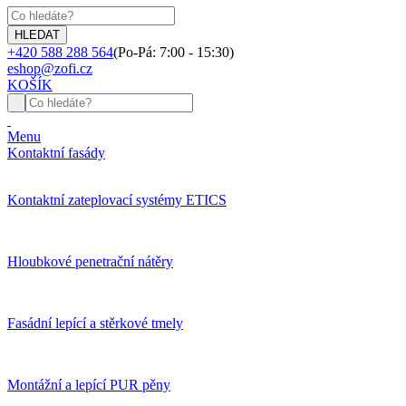
+420 588 288 564
(Po-Pá: 7:00 - 15:30)
eshop@zofi.cz
KOŠÍK
Menu
Kontaktní fasády
Kontaktní zateplovací systémy ETICS
Hloubkové penetrační nátěry
Fasádní lepící a stěrkové tmely
Montážní a lepící PUR pěny