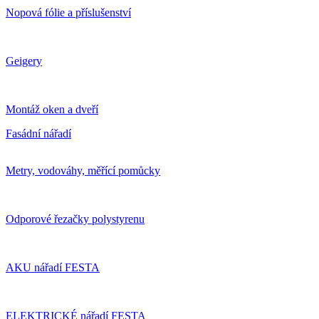
Nopová fólie a příslušenství
Geigery
Montáž oken a dveří
Fasádní nářadí
Metry, vodováhy, měřící pomůcky
Odporové řezačky polystyrenu
AKU nářadí FESTA
ELEKTRICKÉ nářadí FESTA