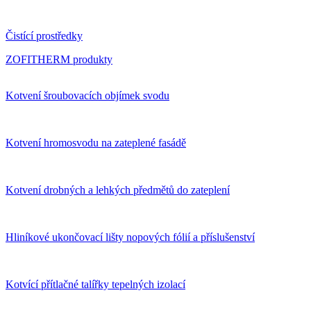
Čistící prostředky
ZOFITHERM produkty
Kotvení šroubovacích objímek svodu
Kotvení hromosvodu na zateplené fasádě
Kotvení drobných a lehkých předmětů do zateplení
Hliníkové ukončovací lišty nopových fólií a příslušenství
Kotvící přítlačné talířky tepelných izolací