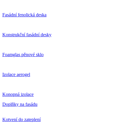
Fasádní fenolická deska
Konstrukční fasádní desky
Foamglas pěnové sklo
Izolace aerogel
Konopná izolace
Doplňky na fasádu
Kotvení do zateplení