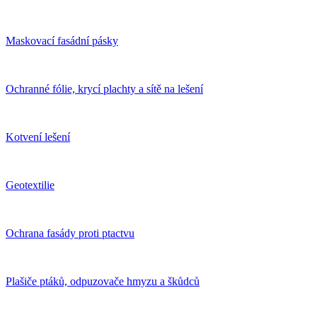
Maskovací fasádní pásky
Ochranné fólie, krycí plachty a sítě na lešení
Kotvení lešení
Geotextilie
Ochrana fasády proti ptactvu
Plašiče ptáků, odpuzovače hmyzu a škůdců