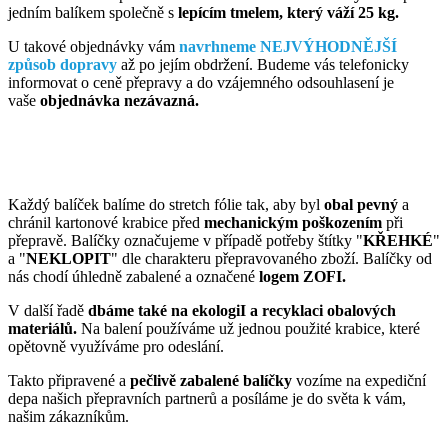
jedním balíkem společně s
lepícím tmelem, který váží 25 kg.
U takové objednávky vám
navrhneme NEJVÝHODNĚJŠÍ
způsob dopravy
až po jejím obdržení. Budeme vás telefonicky
informovat o ceně přepravy a do vzájemného odsouhlasení je
vaše
objednávka nezávazná.
Každý balíček balíme do stretch fólie tak, aby byl
obal pevný
a
chránil kartonové krabice před
mechanickým poškozením
při
přepravě. Balíčky označujeme v případě potřeby štítky "
KŘEHKÉ
"
a "
NEKLOPIT
" dle charakteru přepravovaného zboží. Balíčky od
nás chodí úhledně zabalené a označené
logem ZOFI.
V další řadě
dbáme také na ekologiI a recyklaci obalových
materiálů.
Na balení používáme už jednou použité krabice, které
opětovně využíváme pro odeslání.
Takto připravené a
pečlivě zabalené balíčky
vozíme na expediční
depa našich přepravních partnerů a posíláme je do světa k vám,
našim zákazníkům.