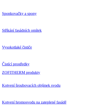
Sponkovačky a spony
Stříkání fasádních omítek
Vysokotlaké čističe
Čistící prostředky
ZOFITHERM produkty
Kotvení šroubovacích objímek svodu
Kotvení hromosvodu na zateplené fasádě