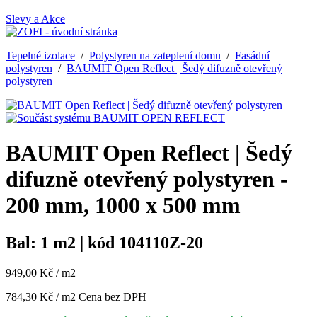
Slevy a Akce
Tepelné izolace
/
Polystyren na zateplení domu
/
Fasádní
polystyren
/
BAUMIT Open Reflect | Šedý difuzně otevřený
polystyren
BAUMIT Open Reflect | Šedý
difuzně otevřený polystyren -
200 mm, 1000 x 500 mm
Bal: 1 m2 | kód 104110Z-20
949,00 Kč / m2
784,30 Kč / m2
Cena bez DPH