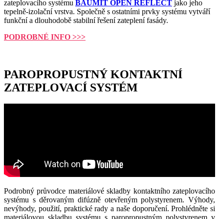
zateplovacího systému
BAUMIT OPEN REFLECT
jako jeho
tepelně-izolační vrstva. Společně s ostatními prvky systému vytváří
funkční a dlouhodobě stabilní řešení zateplení fasády.
PODROBNÉ INFO >>>
PAROPROPUSTNÝ KONTAKTNÍ
ZATEPLOVACÍ SYSTÉM
Podrobný průvodce materiálové skladby kontaktního zateplovacího
systému s děrovaným difúzně otevřeným polystyrenem. Výhody,
nevýhody, použití, praktické rady a naše doporučení. Prohlédněte si
materiálovou skladbu systému s paropropustným polystyrenem v