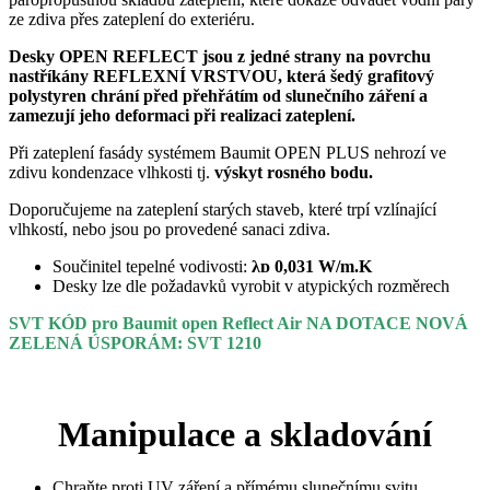
ze zdiva přes zateplení do exteriéru.
Desky OPEN REFLECT jsou z jedné strany na povrchu
nastříkány REFLEXNÍ VRSTVOU, která šedý grafitový
polystyren chrání před přehřátím od slunečního záření a
zamezují jeho deformaci při realizaci zateplení.
Při zateplení fasády systémem Baumit OPEN PLUS nehrozí ve
zdivu kondenzace vlhkosti tj.
výskyt rosného bodu.
Doporučujeme na zateplení starých staveb, které trpí vzlínající
vlhkostí, nebo jsou po provedené sanaci zdiva.
Součinitel tepelné vodivosti:
λᴅ 0,031 W/m.K
Desky lze dle požadavků vyrobit v atypických rozměrech
SVT KÓD pro Baumit open Reflect Air NA DOTACE NOVÁ
ZELENÁ ÚSPORÁM: SVT 1210
Manipulace a skladování
Chraňte proti UV záření a přímému slunečnímu svitu.