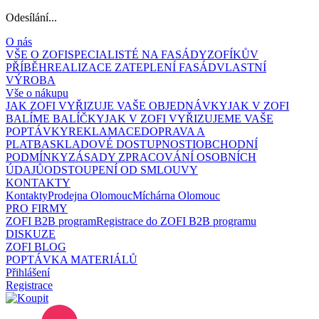
Odesílání...
O nás
VŠE O ZOFI
SPECIALISTÉ NA FASÁDY
ZOFÍKŮV
PŘÍBĚH
REALIZACE ZATEPLENÍ FASÁD
VLASTNÍ
VÝROBA
Vše o nákupu
JAK ZOFI VYŘIZUJE VAŠE OBJEDNÁVKY
JAK V ZOFI
BALÍME BALÍČKY
JAK V ZOFI VYŘIZUJEME VAŠE
POPTÁVKY
REKLAMACE
DOPRAVA A
PLATBA
SKLADOVÉ DOSTUPNOSTI
OBCHODNÍ
PODMÍNKY
ZÁSADY ZPRACOVÁNÍ OSOBNÍCH
ÚDAJŮ
ODSTOUPENÍ OD SMLOUVY
KONTAKTY
Kontakty
Prodejna Olomouc
Míchárna Olomouc
PRO FIRMY
ZOFI B2B program
Registrace do ZOFI B2B programu
DISKUZE
ZOFI BLOG
POPTÁVKA MATERIÁLŮ
Přihlášení
Registrace