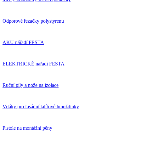
Odporové řezačky polystyrenu
AKU nářadí FESTA
ELEKTRICKÉ nářadí FESTA
Ruční pily a nože na izolace
Vrtáky pro fasádní talířové hmoždinky
Pistole na montážní pěny