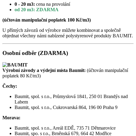
0 - 20 m3:
cena na provolání
od 20 m3: ZDARMA
(účtován manipulační poplatek 100 Kč/m3)
U přímých závozů od výrobce můžete kombinovat a společně
objednat všechny námi nabízené polystyrenové produkty BAUMIT.
Osobní odběr (ZDARMA)
Výrobní závody a výdejní místa Baumit:
(účtován manipulační
poplatek 80 Kč/m3)
Čechy:
Baumit, spol. s r.o., Průmyslová 1841, 250 01 Brandýs nad
Labem
Baumit, spol. s r.o., Cukrovarská 864, 196 00 Praha 9
Morava:
Baumit, spol. s r.o., Areál EDĚ, 735 71 Dětmarovice
Baumit, spo. s r.o., Brněnská 679, 664 42 Modřice