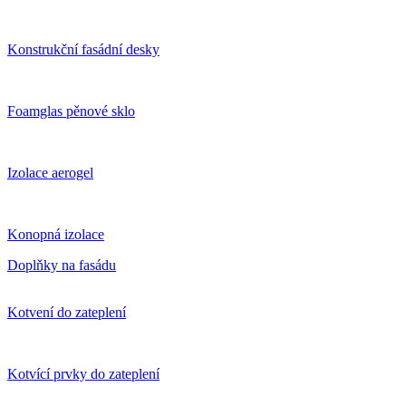
Konstrukční fasádní desky
Foamglas pěnové sklo
Izolace aerogel
Konopná izolace
Doplňky na fasádu
Kotvení do zateplení
Kotvící prvky do zateplení