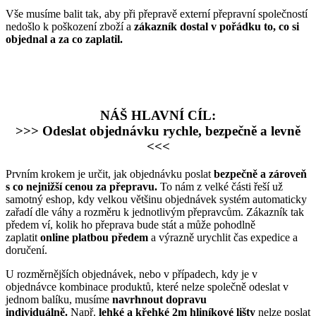
Vše musíme balit tak, aby při přepravě externí přepravní společností
nedošlo k poškození zboží a
zákazník dostal v pořádku to, co si
objednal a za co zaplatil.
NÁŠ HLAVNÍ CÍL:
>>> Odeslat objednávku rychle, bezpečně a levně
<<<
Prvním krokem je určit, jak objednávku poslat
bezpečně a zároveň
s co nejnižší cenou za přepravu.
To nám z velké části řeší už
samotný eshop, kdy velkou většinu objednávek systém automaticky
zařadí dle váhy a rozměru k jednotlivým přepravcům. Zákazník tak
předem ví, kolik ho přeprava bude stát a může pohodlně
zaplatit
online platbou předem
a výrazně urychlit čas expedice a
doručení.
U rozměrnějších objednávek, nebo v případech, kdy je v
objednávce kombinace produktů, které nelze společně odeslat v
jednom balíku, musíme
navrhnout dopravu
individuálně.
Např.
lehké a křehké 2m hliníkové lišty
nelze poslat