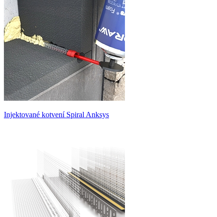
Injektované kotvení Spiral Anksys