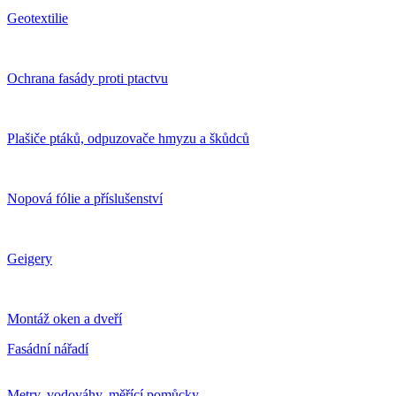
Geotextilie
Ochrana fasády proti ptactvu
Plašiče ptáků, odpuzovače hmyzu a škůdců
Nopová fólie a příslušenství
Geigery
Montáž oken a dveří
Fasádní nářadí
Metry, vodováhy, měřící pomůcky