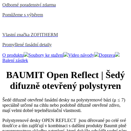
Odborné poradenství zdarma
Pomůžeme s výběrem
Vlastní značka ZOFITHERM
Promyšlené fasádní detaily
O produktu
Soubory ke stažení
Video návody
Doprava
Balení zásilek
BAUMIT Open Reflect | Šedý
difuzně otevřený polystyren
Šedé difuzně otevřené fasádní desky na polystyrenové bázi (μ ≤ 7)
speciálně určené na cihlu nebo podobně difuzně otevřené zdivo,
mají velmi dobré tepelněizolační vlastnosti.
Polystyrenové desky OPEN REFLECT jsou děrované po celé své
tloušťce a tím zajišťují v kombinaci s dalšími produkty Baumit plně
paropropustnou skladbu zateplení, které dokáže odvádět vodní páry