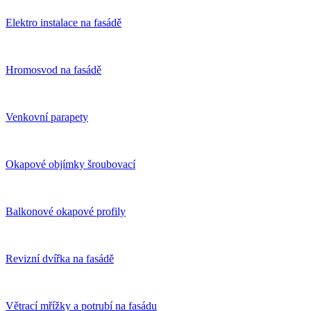
Elektro instalace na fasádě
Hromosvod na fasádě
Venkovní parapety
Okapové objímky šroubovací
Balkonové okapové profily
Revizní dvířka na fasádě
Větrací mřížky a potrubí na fasádu