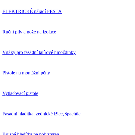
ELEKTRICKÉ nářadí FESTA
Ruční pily a nože na izolace
Vrtáky pro fasádní talířové hmoždinky
Pistole na montážní pěny
Vytlačovací pistole
Fasádní hladítka, zednické lžíce, špachtle
Brusná hladítka na polystyren