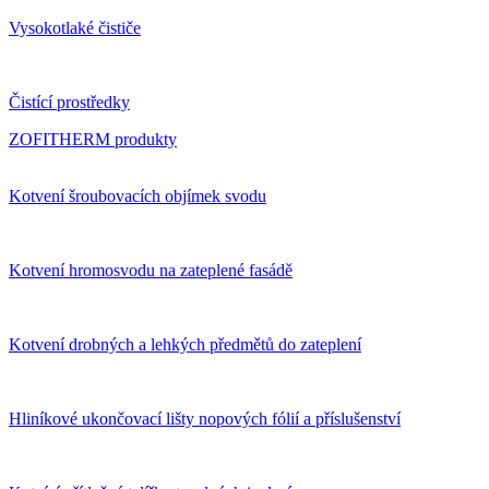
Vysokotlaké čističe
Čistící prostředky
ZOFITHERM produkty
Kotvení šroubovacích objímek svodu
Kotvení hromosvodu na zateplené fasádě
Kotvení drobných a lehkých předmětů do zateplení
Hliníkové ukončovací lišty nopových fólií a příslušenství