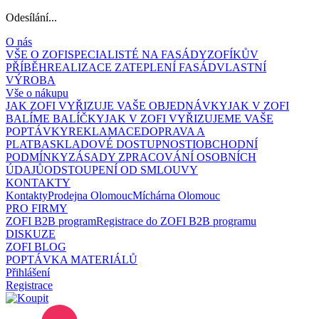
Odesílání...
O nás
VŠE O ZOFI
SPECIALISTÉ NA FASÁDY
ZOFÍKŮV
PŘÍBĚH
REALIZACE ZATEPLENÍ FASÁD
VLASTNÍ
VÝROBA
Vše o nákupu
JAK ZOFI VYŘIZUJE VAŠE OBJEDNÁVKY
JAK V ZOFI
BALÍME BALÍČKY
JAK V ZOFI VYŘIZUJEME VAŠE
POPTÁVKY
REKLAMACE
DOPRAVA A
PLATBA
SKLADOVÉ DOSTUPNOSTI
OBCHODNÍ
PODMÍNKY
ZÁSADY ZPRACOVÁNÍ OSOBNÍCH
ÚDAJŮ
ODSTOUPENÍ OD SMLOUVY
KONTAKTY
Kontakty
Prodejna Olomouc
Míchárna Olomouc
PRO FIRMY
ZOFI B2B program
Registrace do ZOFI B2B programu
DISKUZE
ZOFI BLOG
POPTÁVKA MATERIÁLŮ
Přihlášení
Registrace