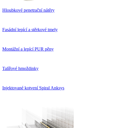
Hloubkové penetrační nátěry
Fasádní lepící a stěrkové tmely
Montážní a lepící PUR pěny
Talířové hmoždinky
Injektované kotvení Spiral Anksys