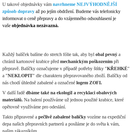
U takové objednávky vám
navrhneme NEJVÝHODNĚJŠÍ
způsob dopravy
až po jejím obdržení. Budeme vás telefonicky
informovat o ceně přepravy a do vzájemného odsouhlasení je
vaše
objednávka nezávazná.
Každý balíček balíme do stretch fólie tak, aby byl
obal pevný
a
chránil kartonové krabice před
mechanickým poškozením
při
přepravě. Balíčky označujeme v případě potřeby štítky "
KŘEHKÉ
"
a "
NEKLOPIT
" dle charakteru přepravovaného zboží. Balíčky od
nás chodí úhledně zabalené a označené
logem ZOFI.
V další řadě
dbáme také na ekologiI a recyklaci obalových
materiálů.
Na balení používáme už jednou použité krabice, které
opětovně využíváme pro odeslání.
Takto připravené a
pečlivě zabalené balíčky
vozíme na expediční
depa našich přepravních partnerů a posíláme je do světa k vám,
našim zákazníkům.