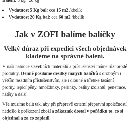
Balení:
5 kg | 20 kg
Vydatnost 5 Kg bal:
cca
15 m2
/kbelík
Vydatnost 20 Kg bal:
cca
60 m2
/kbelík
Jak v ZOFI balíme balíčky
Velký důraz při expedici všech objednávek
klademe na správné balení.
V naší nabídce stavebních materiálů a příslušenství máme různorodé
produkty.
Denně posíláme desítky malých balíčků
s drobným i
větším fasádním příslušenstvím, ale i dlouhé a křehké fasádní
profily, lepící pěny, hmoždinky, perlinky, balíky izolantů, penetrace,
nátěry a další.
Vše musíme balit tak, aby při přepravě externí přepravní společností
nedošlo k poškození zboží a
zákazník dostal v pořádku to, co si
objednal a za co zaplatil.