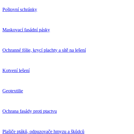
Poštovní schránky
Maskovací fasádní pásky
Ochranné fólie, krycí plachty a sítě na lešení
Kotvení lešení
Geotextilie
Ochrana fasády proti ptactvu
Plašiče ptáků, odpuzovače hmyzu a škůdců