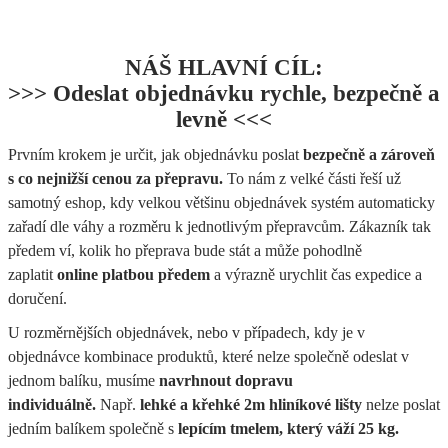
NÁŠ HLAVNÍ CÍL:
>>> Odeslat objednávku rychle, bezpečně a
levně <<<
Prvním krokem je určit, jak objednávku poslat
bezpečně a zároveň
s co nejnižší cenou za přepravu.
To nám z velké části řeší už
samotný eshop, kdy velkou většinu objednávek systém automaticky
zařadí dle váhy a rozměru k jednotlivým přepravcům. Zákazník tak
předem ví, kolik ho přeprava bude stát a může pohodlně
zaplatit
online platbou předem
a výrazně urychlit čas expedice a
doručení.
U rozměrnějších objednávek, nebo v případech, kdy je v
objednávce kombinace produktů, které nelze společně odeslat v
jednom balíku, musíme
navrhnout dopravu
individuálně.
Např.
lehké a křehké 2m hliníkové lišty
nelze poslat
jedním balíkem společně s
lepícím tmelem, který váží 25 kg.