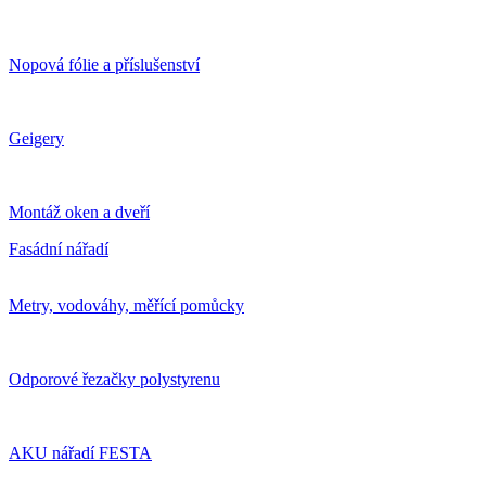
Nopová fólie a příslušenství
Geigery
Montáž oken a dveří
Fasádní nářadí
Metry, vodováhy, měřící pomůcky
Odporové řezačky polystyrenu
AKU nářadí FESTA