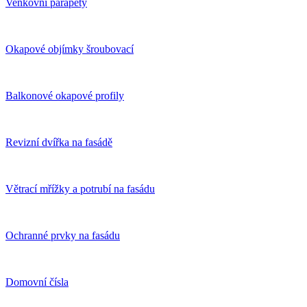
Venkovní parapety
Okapové objímky šroubovací
Balkonové okapové profily
Revizní dvířka na fasádě
Větrací mřížky a potrubí na fasádu
Ochranné prvky na fasádu
Domovní čísla