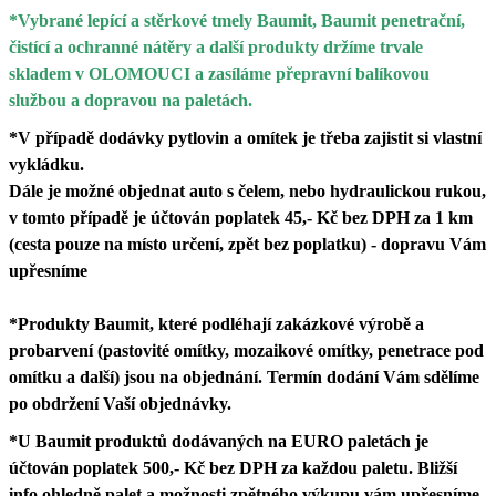
*Vybrané lepící a stěrkové tmely Baumit, Baumit penetrační,
čistící a ochranné nátěry a další produkty držíme trvale
skladem v OLOMOUCI a zasíláme přepravní balíkovou
službou a dopravou na paletách.
*V případě dodávky pytlovin a omítek je třeba zajistit si vlastní
vykládku.
Dále je možné objednat auto s čelem, nebo hydraulickou rukou,
v tomto případě je účtován poplatek 45,- Kč bez DPH za 1 km
(cesta pouze na místo určení, zpět bez poplatku) - dopravu Vám
upřesníme
*Produkty Baumit, které podléhají zakázkové výrobě a
probarvení (pastovité omítky, mozaikové omítky, penetrace pod
omítku a další) jsou na objednání. Termín dodání Vám sdělíme
po obdržení Vaší objednávky.
*U Baumit produktů dodávaných na EURO paletách je
účtován poplatek 500,- Kč bez DPH za každou paletu. Bližší
info ohledně palet a možnosti zpětného výkupu vám upřesníme