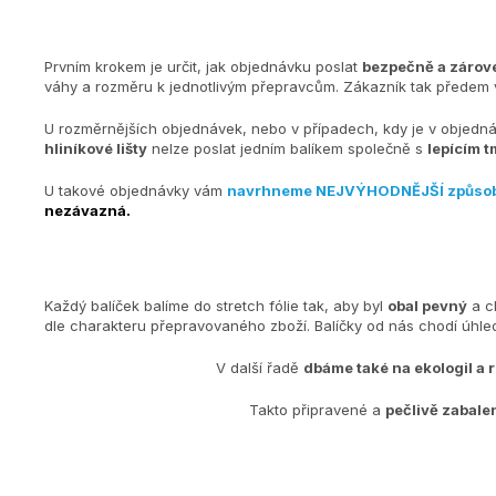
Prvním krokem je určit, jak objednávku poslat
bezpečně a zárove
váhy a rozměru k jednotlivým přepravcům. Zákazník tak předem v
U rozměrnějších objednávek, nebo v případech, kdy je v objedn
hliníkové lišty
nelze poslat jedním balíkem společně s
lepícím t
U takové objednávky vám
navrhneme NEJVÝHODNĚJŠÍ způso
nezávazná.
Každý balíček balíme do stretch fólie tak, aby byl
obal pevný
a c
dle charakteru přepravovaného zboží. Balíčky od nás chodí úh
V další řadě
dbáme také na ekologiI a 
Takto připravené a
pečlivě zabale