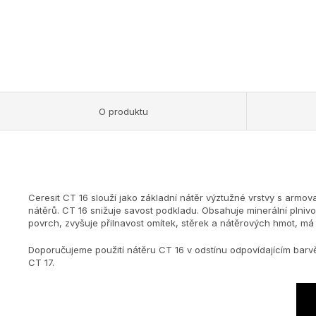
O produktu
Ceresit CT 16 slouží jako základní nátěr výztužné vrstvy s armo
nátěrů. CT 16 snižuje savost podkladu. Obsahuje minerální plniv
povrch, zvyšuje přilnavost omítek, stěrek a nátěrových hmot, m
Doporučujeme použití nátěru CT 16 v odstínu odpovídajícím barvě
CT 17.