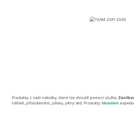
Produkty z naší nabídky, které lze doručit pomocí služby
Zásilko
nářadí, příslušenství, pásky, pěny atd. Produkty
Skladem
expeduj