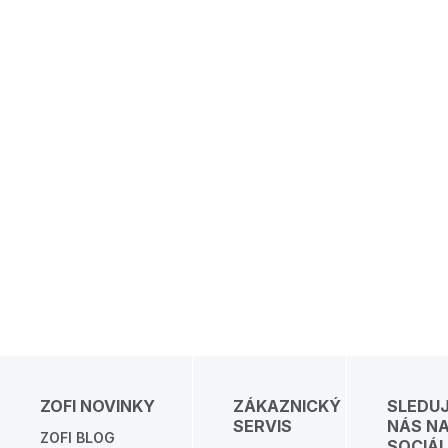
ZOFI NOVINKY
ZÁKAZNICKÝ
SLEDU
SERVIS
NÁS N
ZOFI BLOG
SOCIÁL