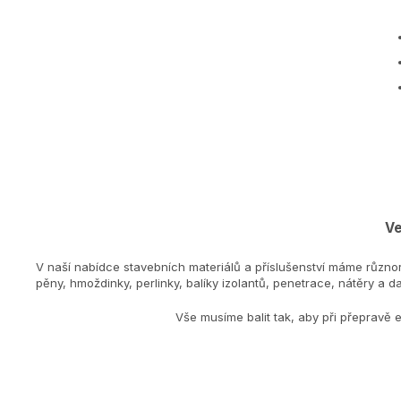
Ve
V naší nabídce stavebních materiálů a příslušenství máme různo
pěny, hmoždinky, perlinky, balíky izolantů, penetrace, nátěry a dal
Vše musíme balit tak, aby při přepravě 