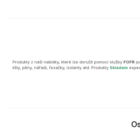
Produkty z naší nabídky, které lze doručit pomocí služby
FOFR
js
lišty, pěny, nářadí, řezačky, izolanty atd. Produkty
Skladem
exped
O