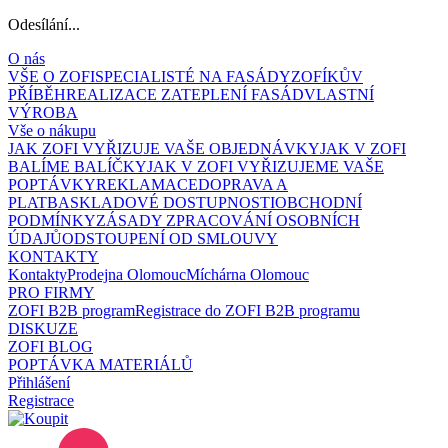
Odesílání...
O nás
VŠE O ZOFI
SPECIALISTÉ NA FASÁDY
ZOFÍKŮV
PŘÍBĚH
REALIZACE ZATEPLENÍ FASÁD
VLASTNÍ
VÝROBA
Vše o nákupu
JAK ZOFI VYŘIZUJE VAŠE OBJEDNÁVKY
JAK V ZOFI
BALÍME BALÍČKY
JAK V ZOFI VYŘIZUJEME VAŠE
POPTÁVKY
REKLAMACE
DOPRAVA A
PLATBA
SKLADOVÉ DOSTUPNOSTI
OBCHODNÍ
PODMÍNKY
ZÁSADY ZPRACOVÁNÍ OSOBNÍCH
ÚDAJŮ
ODSTOUPENÍ OD SMLOUVY
KONTAKTY
Kontakty
Prodejna Olomouc
Míchárna Olomouc
PRO FIRMY
ZOFI B2B program
Registrace do ZOFI B2B programu
DISKUZE
ZOFI BLOG
POPTÁVKA MATERIÁLŮ
Přihlášení
Registrace