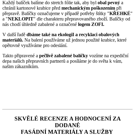
Každý balíček balíme do stretch fólie tak, aby byl
obal pevný
a
chránil kartonové krabice před
mechanickým poškozením
při
přepravě. Balíčky označujeme v případě potřeby štítky "
KŘEHKÉ
"
a "
NEKLOPIT
" dle charakteru přepravovaného zboží. Balíčky od
nás chodí úhledně zabalené a označené
logem ZOFI.
V další řadě
dbáme také na ekologiI a recyklaci obalových
materiálů.
Na balení používáme už jednou použité krabice, které
opětovně využíváme pro odeslání.
Takto připravené a
pečlivě zabalené balíčky
vozíme na expediční
depa našich přepravních partnerů a posíláme je do světa k vám,
našim zákazníkům.
SKVĚLÉ RECENZE A HODNOCENÍ ZA
DODANÉ
FASÁDNÍ MATERIÁLY A SLUŽBY