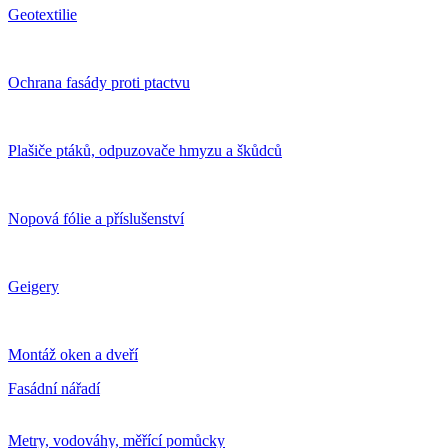
Geotextilie
Ochrana fasády proti ptactvu
Plašiče ptáků, odpuzovače hmyzu a škůdců
Nopová fólie a příslušenství
Geigery
Montáž oken a dveří
Fasádní nářadí
Metry, vodováhy, měřící pomůcky