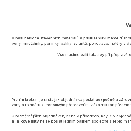
Ve
V naší nabídce stavebních materiálů a příslušenství máme různo
pěny, hmoždinky, perlinky, balíky izolantů, penetrace, nátěry a dal
Vše musíme balit tak, aby při přepravě 
Prvním krokem je určit, jak objednávku poslat
bezpečně a zárove
váhy a rozměru k jednotlivým přepravcům. Zákazník tak předem v
U rozměrnějších objednávek, nebo v případech, kdy je v objedn
hliníkové lišty
nelze poslat jedním balíkem společně s
lepícím t