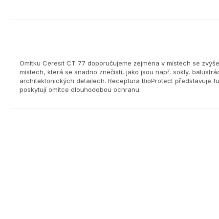
Omítku Ceresit CT 77 doporučujeme zejména v místech se zvýšeným
místech, která se snadno znečistí, jako jsou např. sokly, balus
architektonických detailech. Receptura BioProtect představuje fun
poskytují omítce dlouhodobou ochranu.