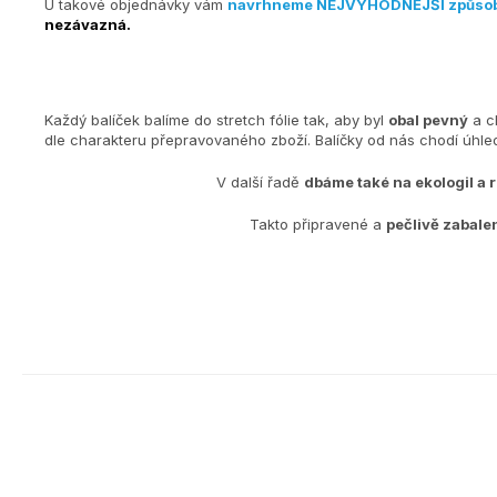
U takové objednávky vám
navrhneme NEJVÝHODNĚJŠÍ způso
nezávazná.
Každý balíček balíme do stretch fólie tak, aby byl
obal pevný
a c
dle charakteru přepravovaného zboží. Balíčky od nás chodí úh
V další řadě
dbáme také na ekologiI a 
Takto připravené a
pečlivě zabale