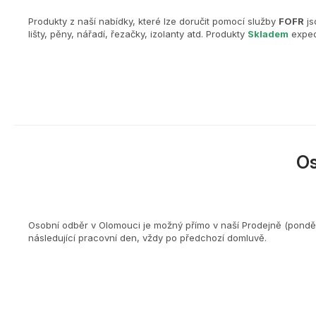
Produkty z naší nabídky, které lze doručit pomocí služby
FOFR
js
lišty, pěny, nářadí, řezačky, izolanty atd. Produkty
Skladem
exped
O
Osobní odběr v Olomouci je možný přímo v naší Prodejně (ponděl
následující pracovní den, vždy po předchozí domluvě.