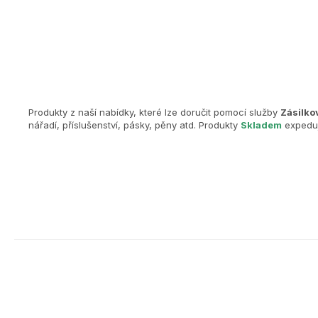
Produkty z naší nabídky, které lze doručit pomocí služby
Zásilko
nářadí, příslušenství, pásky, pěny atd. Produkty
Skladem
expeduj