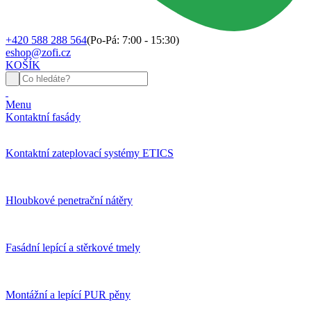
+420 588 288 564
(Po-Pá: 7:00 - 15:30)
eshop@zofi.cz
KOŠÍK
Menu
Kontaktní fasády
Kontaktní zateplovací systémy ETICS
Hloubkové penetrační nátěry
Fasádní lepící a stěrkové tmely
Montážní a lepící PUR pěny