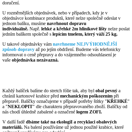
doručení.
U rozměrnějších objednávek, nebo v případech, kdy je v
objednávce kombinace produktů, které nelze společně odeslat v
jednom balíku, musíme
navrhnout dopravu
individuálně.
Např.
lehké a křehké 2m hliníkové lišty
nelze poslat
jedním balíkem společně s
lepícím tmelem, který váží 25 kg.
U takové objednávky vám
navrhneme NEJVÝHODNĚJŠÍ
způsob dopravy
až po jejím obdržení. Budeme vás telefonicky
informovat o ceně přepravy a do vzájemného odsouhlasení je
vaše
objednávka nezávazná.
Každý balíček balíme do stretch fólie tak, aby byl
obal pevný
a
chránil kartonové krabice před
mechanickým poškozením
při
přepravě. Balíčky označujeme v případě potřeby štítky "
KŘEHKÉ
"
a "
NEKLOPIT
" dle charakteru přepravovaného zboží. Balíčky od
nás chodí úhledně zabalené a označené
logem ZOFI.
V další řadě
dbáme také na ekologiI a recyklaci obalových
materiálů.
Na balení používáme už jednou použité krabice, které