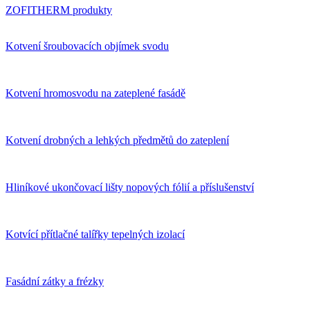
ZOFITHERM produkty
Kotvení šroubovacích objímek svodu
Kotvení hromosvodu na zateplené fasádě
Kotvení drobných a lehkých předmětů do zateplení
Hliníkové ukončovací lišty nopových fólií a příslušenství
Kotvící přítlačné talířky tepelných izolací
Fasádní zátky a frézky