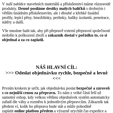
V naší nabídce stavebních materiálů a příslušenství máme různorodé
produkty.
Denně posíláme desítky malých balíčků
s drobným i
větším fasádním příslušenstvím, ale i dlouhé a křehké fasádní
profily, lepící pěny, hmoždinky, perlinky, balíky izolantů, penetrace,
nátěry a další.
Vše musíme balit tak, aby při přepravě externí přepravní společností
nedošlo k poškození zboží a
zákazník dostal v pořádku to, co si
objednal a za co zaplatil.
NÁŠ HLAVNÍ CÍL:
>>> Odeslat objednávku rychle, bezpečně a levně
<<<
Prvním krokem je určit, jak objednávku poslat
bezpečně a zároveň
s co nejnižší cenou za přepravu.
To nám z velké části řeší už
samotný eshop, kdy velkou většinu objednávek systém automaticky
zařadí dle váhy a rozměru k jednotlivým přepravcům. Zákazník tak
předem ví, kolik ho přeprava bude stát a může pohodlně
zaplatit
online platbou předem
a výrazně urychlit čas expedice a