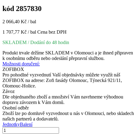
kód 2857830
2 066,40 Kč / bal
1 707,77 Kč / bal
Cena bez DPH
SKLADEM
/ Dodání do 48 hodin
Produkt trvale držíme SKLADEM v Olomouci a je ihned připraven
k osobnímu odběru nebo odeslání přepravní službou.
Možnosti doručení:
ZOFIBOX
Pro pohodlné vyzvednutí Vaší objednávky můžete využít náš
ZOFIBOX na adrese: Zofi fasády Olomouc, Týnecká 921/11,
Olomouc-Holice.
Závoz
Dle objednaného zboží a množství Vám navrhneme výhodnou
dopravu závozem k Vám domů.
Osobní odběr
Zboží lze po domluvě vyzvednout u nás v Olomouci, nebo skladech
našich partnerů a dodavatelů.
Jednotky
Balení