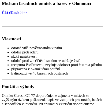
Míchání fasádních omítek a barev v Olomouci
Číst článek >>>
Vlastnosti
odolná vůči povětrnostním vlivům
odolná proti oděru
nízká nasákavost
odolná proti znečištění, snadno se udržuje čistá
receptura BioProtect – zvyšuje odolnost proti řasám a plísním
připravena k okamžitému použití
k dispozici ve 48 barevných odstínech
Použití a výhody
Omítku Ceresit CT 77 doporučujeme zejména v místech se
zvýšeným rizikem poškození, např. ve vstupních prostorách, halách
a schodištích v interiéru. Při aplikaci v exteriéru doporučujeme