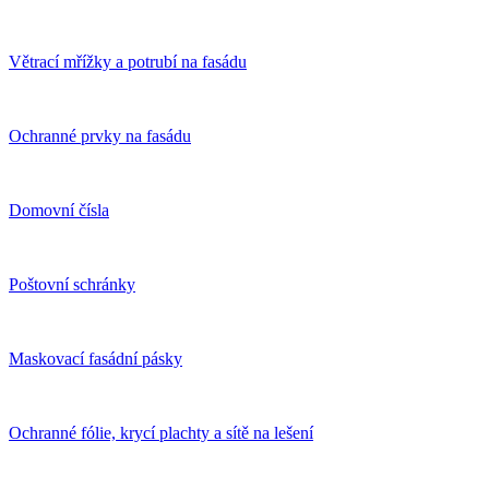
Větrací mřížky a potrubí na fasádu
Ochranné prvky na fasádu
Domovní čísla
Poštovní schránky
Maskovací fasádní pásky
Ochranné fólie, krycí plachty a sítě na lešení