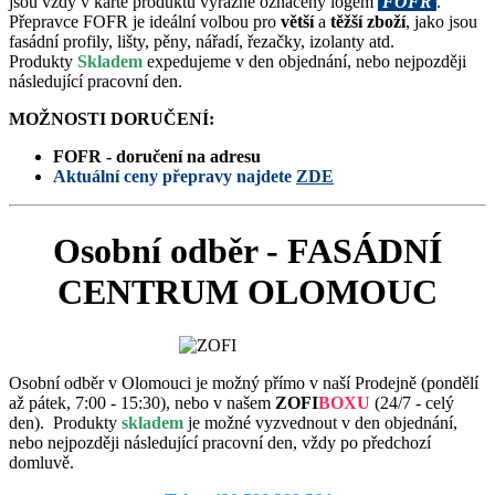
jsou vždy v kartě produktu výrazně označeny logem
FOFR
.
Přepravce FOFR je ideální volbou pro
větší
a
těžší zboží
, jako jsou
fasádní profily, lišty, pěny, nářadí, řezačky, izolanty atd.
Produkty
Skladem
expedujeme v den objednání, nebo nejpozději
následující pracovní den.
MOŽNOSTI DORUČENÍ:
FOFR - doručení na adresu
Aktuální ceny přepravy najdete
ZDE
Osobní odběr - FASÁDNÍ
CENTRUM OLOMOUC
Osobní odběr v Olomouci je možný přímo v naší Prodejně (pondělí
až pátek, 7:00 - 15:30), nebo v našem
ZOFI
BOXU
(
24/7 - celý
den). Produkty
skladem
je možné vyzvednout v den objednání,
nebo nejpozději následující pracovní den, vždy po předchozí
domluvě.