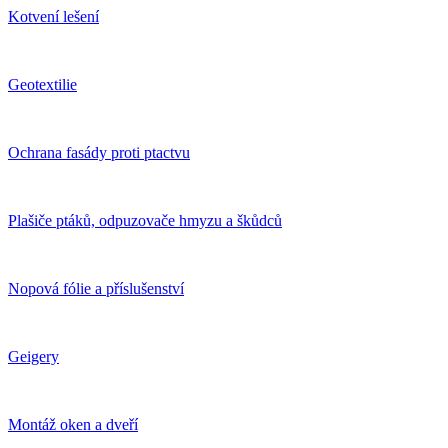
Kotvení lešení
Geotextilie
Ochrana fasády proti ptactvu
Plašiče ptáků, odpuzovače hmyzu a škůdců
Nopová fólie a příslušenství
Geigery
Montáž oken a dveří