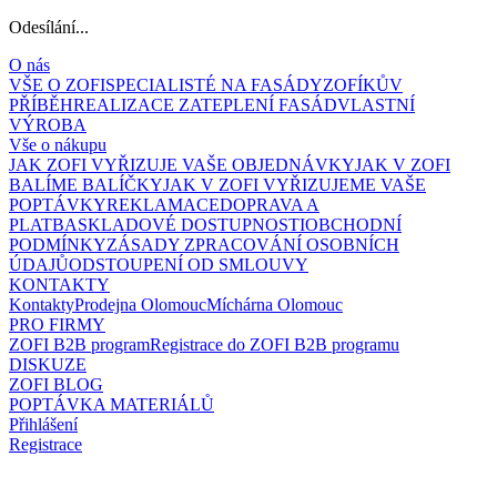
Odesílání...
O nás
VŠE O ZOFI
SPECIALISTÉ NA FASÁDY
ZOFÍKŮV
PŘÍBĚH
REALIZACE ZATEPLENÍ FASÁD
VLASTNÍ
VÝROBA
Vše o nákupu
JAK ZOFI VYŘIZUJE VAŠE OBJEDNÁVKY
JAK V ZOFI
BALÍME BALÍČKY
JAK V ZOFI VYŘIZUJEME VAŠE
POPTÁVKY
REKLAMACE
DOPRAVA A
PLATBA
SKLADOVÉ DOSTUPNOSTI
OBCHODNÍ
PODMÍNKY
ZÁSADY ZPRACOVÁNÍ OSOBNÍCH
ÚDAJŮ
ODSTOUPENÍ OD SMLOUVY
KONTAKTY
Kontakty
Prodejna Olomouc
Míchárna Olomouc
PRO FIRMY
ZOFI B2B program
Registrace do ZOFI B2B programu
DISKUZE
ZOFI BLOG
POPTÁVKA MATERIÁLŮ
Přihlášení
Registrace