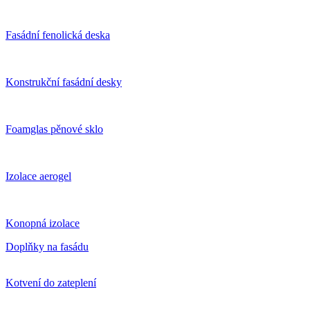
Fasádní fenolická deska
Konstrukční fasádní desky
Foamglas pěnové sklo
Izolace aerogel
Konopná izolace
Doplňky na fasádu
Kotvení do zateplení