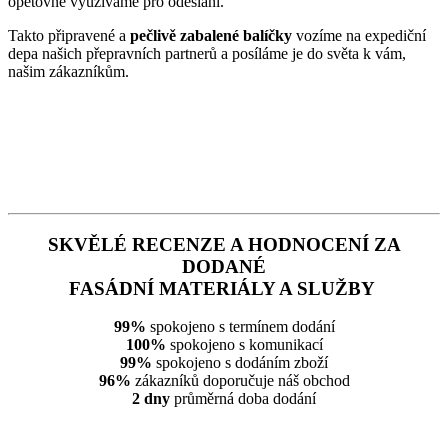
opětovně využíváme pro odeslání.
Takto připravené a
pečlivě zabalené balíčky
vozíme na expediční
depa našich přepravních partnerů a posíláme je do světa k vám,
našim zákazníkům.
SKVĚLÉ RECENZE A HODNOCENÍ ZA
DODANÉ
FASÁDNÍ MATERIÁLY A SLUŽBY
99%
spokojeno s termínem dodání
100%
spokojeno s komunikací
99%
spokojeno s dodáním zboží
96%
zákazníků doporučuje náš obchod
2 dny
průměrná doba dodání