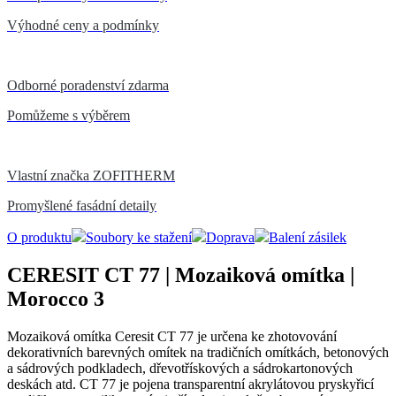
Výhodné ceny a podmínky
Odborné poradenství zdarma
Pomůžeme s výběrem
Vlastní značka ZOFITHERM
Promyšlené fasádní detaily
O produktu
Soubory ke stažení
Doprava
Balení zásilek
CERESIT CT 77 | Mozaiková omítka |
Morocco 3
Mozaiková omítka Ceresit CT 77 je určena ke zhotovování
dekorativních barevných omítek na tradičních omítkách, betonových
a sádrových podkladech, dřevotřískových a sádrokartonových
deskách atd. CT 77 je pojena transparentní akrylátovou pryskyřicí