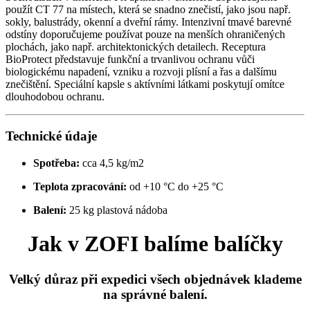
použít CT 77 na místech, která se snadno znečistí, jako jsou např.
sokly, balustrády, okenní a dveřní rámy. Intenzivní tmavé barevné
odstíny doporučujeme používat pouze na menších ohraničených
plochách, jako např. architektonických detailech. Receptura
BioProtect představuje funkční a trvanlivou ochranu vůči
biologickému napadení, vzniku a rozvoji plísní a řas a dalšímu
znečištění. Speciální kapsle s aktívními látkami poskytují omítce
dlouhodobou ochranu.
Technické údaje
Spotřeba:
cca 4,5 kg/m2
Teplota zpracování:
od +10 °C do +25 °C
Balení:
25 kg plastová nádoba
Jak v ZOFI balíme balíčky
Velký důraz při expedici všech objednávek klademe
na správné balení.