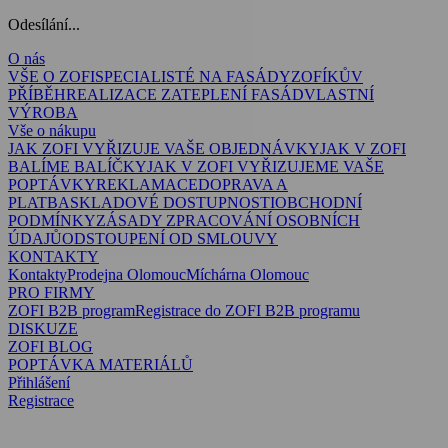
Odesílání...
O nás
VŠE O ZOFI
SPECIALISTÉ NA FASÁDY
ZOFÍKŮV
PŘÍBĚH
REALIZACE ZATEPLENÍ FASÁD
VLASTNÍ
VÝROBA
Vše o nákupu
JAK ZOFI VYŘIZUJE VAŠE OBJEDNÁVKY
JAK V ZOFI
BALÍME BALÍČKY
JAK V ZOFI VYŘIZUJEME VAŠE
POPTÁVKY
REKLAMACE
DOPRAVA A
PLATBA
SKLADOVÉ DOSTUPNOSTI
OBCHODNÍ
PODMÍNKY
ZÁSADY ZPRACOVÁNÍ OSOBNÍCH
ÚDAJŮ
ODSTOUPENÍ OD SMLOUVY
KONTAKTY
Kontakty
Prodejna Olomouc
Míchárna Olomouc
PRO FIRMY
ZOFI B2B program
Registrace do ZOFI B2B programu
DISKUZE
ZOFI BLOG
POPTÁVKA MATERIÁLŮ
Přihlášení
Registrace