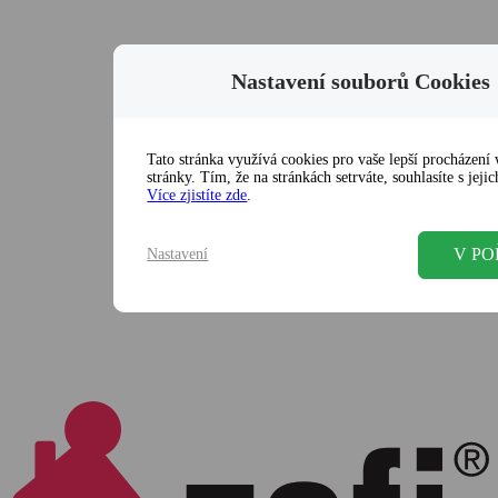
Nastavení souborů Cookies
Tato stránka využívá cookies pro vaše lepší procházení
stránky. Tím, že na stránkách setrváte, souhlasíte s jej
Více zjistíte zde
.
V P
Nastavení