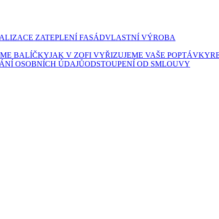
ALIZACE ZATEPLENÍ FASÁD
VLASTNÍ VÝROBA
LÍME BALÍČKY
JAK V ZOFI VYŘIZUJEME VAŠE POPTÁVKY
R
ÁNÍ OSOBNÍCH ÚDAJŮ
ODSTOUPENÍ OD SMLOUVY