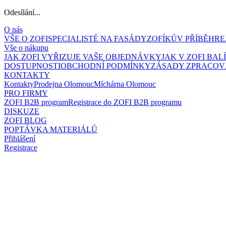
Odesílání...
O nás
VŠE O ZOFI
SPECIALISTÉ NA FASÁDY
ZOFÍKŮV PŘÍBĚH
RE
Vše o nákupu
JAK ZOFI VYŘIZUJE VAŠE OBJEDNÁVKY
JAK V ZOFI BA
DOSTUPNOSTI
OBCHODNÍ PODMÍNKY
ZÁSADY ZPRACOV
KONTAKTY
Kontakty
Prodejna Olomouc
Míchárna Olomouc
PRO FIRMY
ZOFI B2B program
Registrace do ZOFI B2B programu
DISKUZE
ZOFI BLOG
POPTÁVKA MATERIÁLŮ
Přihlášení
Registrace