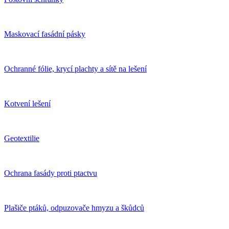
Maskovací fasádní pásky
Ochranné fólie, krycí plachty a sítě na lešení
Kotvení lešení
Geotextilie
Ochrana fasády proti ptactvu
Plašiče ptáků, odpuzovače hmyzu a škůdců