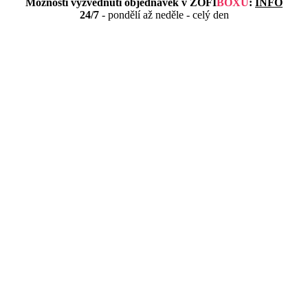
Možnosti vyzvednutí objednávek v
ZOFI
BOXU
:
INFO
24/7
- pondělí až neděle - celý den