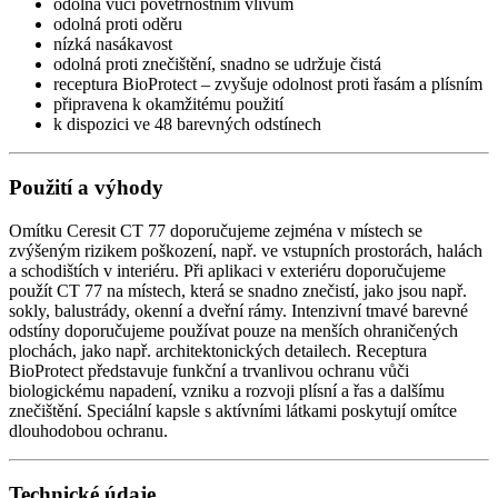
odolná vůči povětrnostním vlivům
odolná proti oděru
nízká nasákavost
odolná proti znečištění, snadno se udržuje čistá
receptura BioProtect – zvyšuje odolnost proti řasám a plísním
připravena k okamžitému použití
k dispozici ve 48 barevných odstínech
Použití a výhody
Omítku Ceresit CT 77 doporučujeme zejména v místech se
zvýšeným rizikem poškození, např. ve vstupních prostorách, halách
a schodištích v interiéru. Při aplikaci v exteriéru doporučujeme
použít CT 77 na místech, která se snadno znečistí, jako jsou např.
sokly, balustrády, okenní a dveřní rámy. Intenzivní tmavé barevné
odstíny doporučujeme používat pouze na menších ohraničených
plochách, jako např. architektonických detailech. Receptura
BioProtect představuje funkční a trvanlivou ochranu vůči
biologickému napadení, vzniku a rozvoji plísní a řas a dalšímu
znečištění. Speciální kapsle s aktívními látkami poskytují omítce
dlouhodobou ochranu.
Technické údaje