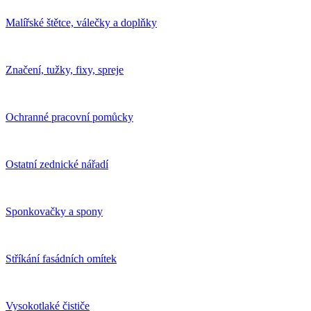
Malířské štětce, válečky a doplňky
Značení, tužky, fixy, spreje
Ochranné pracovní pomůcky
Ostatní zednické nářadí
Sponkovačky a spony
Stříkání fasádních omítek
Vysokotlaké čističe