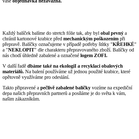
vaše
objednávka nezávazná.
Každý balíček balíme do stretch fólie tak, aby byl
obal pevný
a
chránil kartonové krabice před
mechanickým poškozením
při
přepravě. Balíčky označujeme v případě potřeby štítky "
KŘEHKÉ
"
a "
NEKLOPIT
" dle charakteru přepravovaného zboží. Balíčky od
nás chodí úhledně zabalené a označené
logem ZOFI.
V další řadě
dbáme také na ekologiI a recyklaci obalových
materiálů.
Na balení používáme už jednou použité krabice, které
opětovně využíváme pro odeslání.
Takto připravené a
pečlivě zabalené balíčky
vozíme na expediční
depa našich přepravních partnerů a posíláme je do světa k vám,
našim zákazníkům.