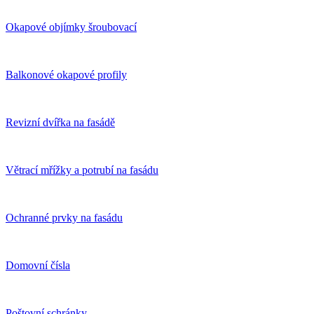
Okapové objímky šroubovací
Balkonové okapové profily
Revizní dvířka na fasádě
Větrací mřížky a potrubí na fasádu
Ochranné prvky na fasádu
Domovní čísla
Poštovní schránky