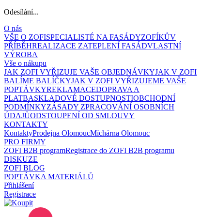
Odesílání...
O nás
VŠE O ZOFI
SPECIALISTÉ NA FASÁDY
ZOFÍKŮV
PŘÍBĚH
REALIZACE ZATEPLENÍ FASÁD
VLASTNÍ
VÝROBA
Vše o nákupu
JAK ZOFI VYŘIZUJE VAŠE OBJEDNÁVKY
JAK V ZOFI
BALÍME BALÍČKY
JAK V ZOFI VYŘIZUJEME VAŠE
POPTÁVKY
REKLAMACE
DOPRAVA A
PLATBA
SKLADOVÉ DOSTUPNOSTI
OBCHODNÍ
PODMÍNKY
ZÁSADY ZPRACOVÁNÍ OSOBNÍCH
ÚDAJŮ
ODSTOUPENÍ OD SMLOUVY
KONTAKTY
Kontakty
Prodejna Olomouc
Míchárna Olomouc
PRO FIRMY
ZOFI B2B program
Registrace do ZOFI B2B programu
DISKUZE
ZOFI BLOG
POPTÁVKA MATERIÁLŮ
Přihlášení
Registrace