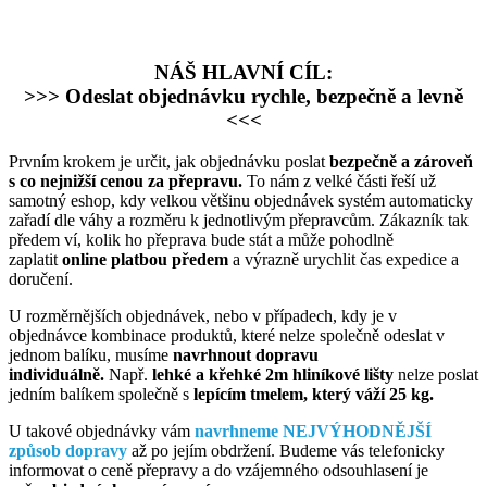
NÁŠ HLAVNÍ CÍL:
>>> Odeslat objednávku rychle, bezpečně a levně
<<<
Prvním krokem je určit, jak objednávku poslat
bezpečně a zároveň
s co nejnižší cenou za přepravu.
To nám z velké části řeší už
samotný eshop, kdy velkou většinu objednávek systém automaticky
zařadí dle váhy a rozměru k jednotlivým přepravcům. Zákazník tak
předem ví, kolik ho přeprava bude stát a může pohodlně
zaplatit
online platbou předem
a výrazně urychlit čas expedice a
doručení.
U rozměrnějších objednávek, nebo v případech, kdy je v
objednávce kombinace produktů, které nelze společně odeslat v
jednom balíku, musíme
navrhnout dopravu
individuálně.
Např.
lehké a křehké 2m hliníkové lišty
nelze poslat
jedním balíkem společně s
lepícím tmelem, který váží 25 kg.
U takové objednávky vám
navrhneme NEJVÝHODNĚJŠÍ
způsob dopravy
až po jejím obdržení. Budeme vás telefonicky
informovat o ceně přepravy a do vzájemného odsouhlasení je