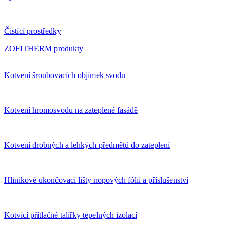
Čistící prostředky
ZOFITHERM produkty
Kotvení šroubovacích objímek svodu
Kotvení hromosvodu na zateplené fasádě
Kotvení drobných a lehkých předmětů do zateplení
Hliníkové ukončovací lišty nopových fólií a příslušenství
Kotvící přítlačné talířky tepelných izolací