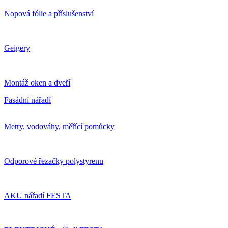
Nopová fólie a příslušenství
Geigery
Montáž oken a dveří
Fasádní nářadí
Metry, vodováhy, měřící pomůcky
Odporové řezačky polystyrenu
AKU nářadí FESTA