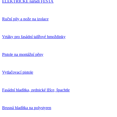
ELEKTRICKÉ nářadí FESTA
Ruční pily a nože na izolace
Vrtáky pro fasádní talířové hmoždinky
Pistole na montážní pěny
Vytlačovací pistole
Fasádní hladítka, zednické lžíce, špachtle
Brusná hladítka na polystyren