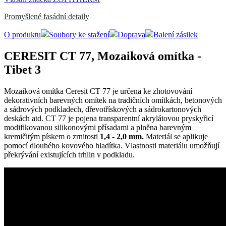
Promyšlené fasádní detaily
O produktu
Soubory ke stažení
Doprava
Balení zásilek
CERESIT CT 77, Mozaiková omítka -
Tibet 3
Mozaiková omítka Ceresit CT 77 je určena ke zhotovování
dekorativních barevných omítek na tradičních omítkách, betonových
a sádrových podkladech, dřevotřískových a sádrokartonových
deskách atd. CT 77 je pojena transparentní akrylátovou pryskyřicí
modifikovanou silikonovými přísadami a plněna barevným
kremičitým pískem o zrnitosti
1,4 - 2,0 mm.
Materiál se aplikuje
pomocí dlouhého kovového hladítka. Vlastnosti materiálu umožňují
překrývání existujících trhlin v podkladu.