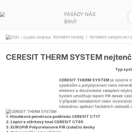
FASÁDY NÁS
BAVÍ!
Kontaktní fasády
/
Kontaktní zateplovací
CERESIT THERM SYSTEM nejtenčí 
Typ sys
CERESIT THERM SYSTEM
je vysoce v
systémům s polystyrenem nebo minerální
efektivní a dlouhodobé zateplení obyt
Systém umožňuje lepení PIR desek celo
V případě nestabilních nebo vícevrstvý
následnou aplikaci fasádních obkladů 
1.
Hloubková penetrace podkladu CERESIT CT17
2.
Lepící a stěrkový tmel CERESIT CT85
3.
EUROPIR Polyuretanové PIR izolační desky