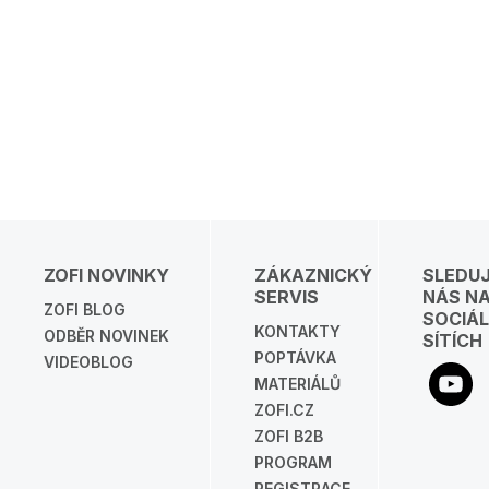
ZOFI NOVINKY
ZÁKAZNICKÝ
SLEDU
SERVIS
NÁS N
ZOFI BLOG
SOCIÁL
KONTAKTY
ODBĚR NOVINEK
SÍTÍCH
POPTÁVKA
VIDEOBLOG
MATERIÁLŮ
ZOFI.CZ
ZOFI B2B
PROGRAM
REGISTRACE