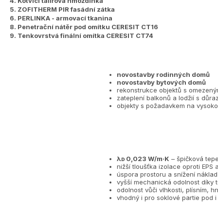
4.
Kotvící talířová hmoždinka
5.
ZOFITHERM PIR fasádní zátka
6.
PERLINKA - armovací tkanina
8.
Penetrační nátěr pod omítku CERESIT CT16
9.
Tenkovrstvá finální omítka CERESIT CT74
novostavby rodinných domů
novostavby bytových domů
rekonstrukce objektů s omezeným
zateplení balkonů a lodžií s důr
objekty s požadavkem na vysoko
λᴅ 0,023 W/m·K
– špičková tepe
nižší tloušťka izolace oproti EPS 
úspora prostoru a snížení náklad
vyšší mechanická odolnost díky t
odolnost vůči vlhkosti, plísním, 
vhodný i pro soklové partie pod 