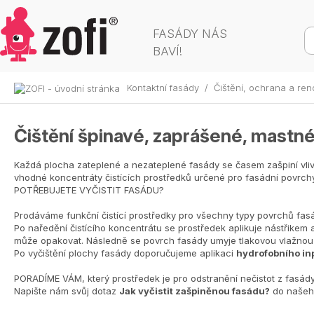
FASÁDY NÁS
BAVÍ!
Kontaktní fasády
/
Čištění, ochrana a re
Čištění špinavé, zaprášené, mastn
Každá plocha zateplené a nezateplené fasády se časem zašpiní vlive
vhodné koncentráty čistících prostředků určené pro fasádní povrchy
POTŘEBUJETE VYČISTIT FASÁDU?
Prodáváme funkční čistící prostředky pro všechny typy povrchů fas
Po naředění čistícího koncentrátu se prostředek aplikuje nástřikem
může opakovat. Následně se povrch fasády umyje tlakovou vlažnou
Po vyčištění plochy fasády doporučujeme aplikaci
hydrofobního in
PORADÍME VÁM, který prostředek je pro odstranění nečistot z fasád
Napište nám svůj dotaz
Jak vyčistit zašpiněnou fasádu?
do naše