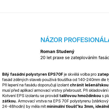
NÁZOR PROFESIONÁL
Roman Studený
20 let praxe se zateplováním fasá
Bílý fasádní polystyren EPS70F
je skvělá volba pro
zatep
fasád zděných staveb používá tloušťka od 140-240mm dle t
Při lepení na fasádu doporučuji izolant
chránit lešenářskou 
musí před aplikací armovací vrstvy přebrousit. Při skladován
Kotvení EPS izolantu se provádí
talířovou hmoždinkou
s pl
zátkou.
Armovací vrstva na EPS 70F polystyrenu (stěrkový 
24-48hodin) by měla mít
minimální tloušť’ku 3mm, ideáln