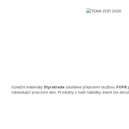
Izolační materiály
Styrotrade
zasíláme přepravní službou
FOFR
p
následující pracovní den. Produkty z naší nabídky, které lze dor