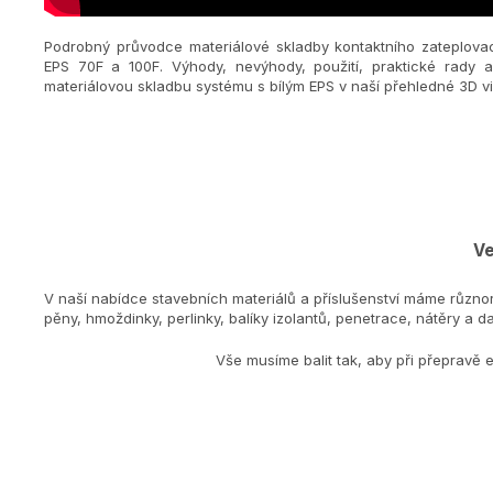
Podrobný průvodce materiálové skladby kontaktního zateplova
EPS 70F a 100F. Výhody, nevýhody, použití, praktické rady 
materiálovou skladbu systému s bílým EPS v naší přehledné 3D vi
Ve
V naší nabídce stavebních materiálů a příslušenství máme různo
pěny, hmoždinky, perlinky, balíky izolantů, penetrace, nátěry a dal
Vše musíme balit tak, aby při přepravě 