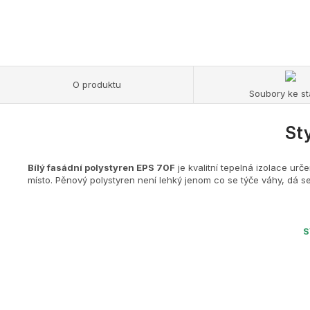
O produktu
Soubory ke st
Sty
Bílý fasádní polystyren EPS 70F
je kvalitní tepelná izolace urč
místo. Pěnový polystyren není lehký jenom co se týče váhy, dá se
S