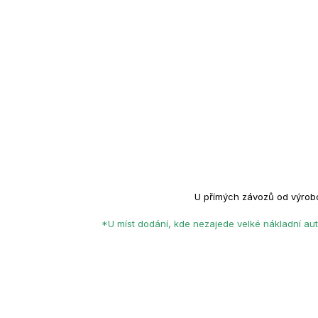
U přímých závozů od výrob
*U míst dodání, kde nezajede velké nákladní aut