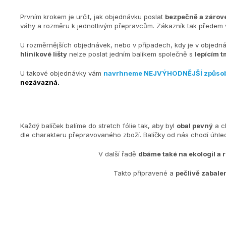
Prvním krokem je určit, jak objednávku poslat
bezpečně a zárove
váhy a rozměru k jednotlivým přepravcům. Zákazník tak předem v
U rozměrnějších objednávek, nebo v případech, kdy je v objedn
hliníkové lišty
nelze poslat jedním balíkem společně s
lepícím t
U takové objednávky vám
navrhneme NEJVÝHODNĚJŠÍ způso
nezávazná.
Každý balíček balíme do stretch fólie tak, aby byl
obal pevný
a c
dle charakteru přepravovaného zboží. Balíčky od nás chodí úh
V další řadě
dbáme také na ekologiI a 
Takto připravené a
pečlivě zabale