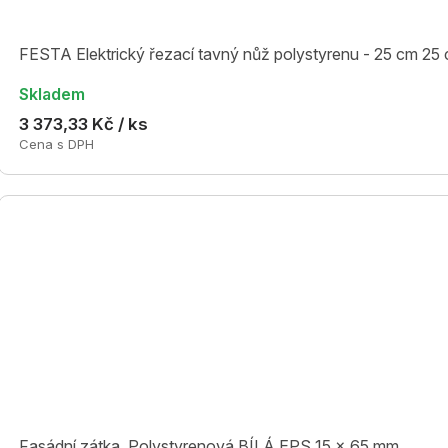
FESTA Elektrický řezací tavný nůž polystyrenu - 25 cm 2
Skladem
3 373,33 Kč / ks
Cena s DPH
Fasádní zátka, Polystyrenová BÍLÁ EPS 15 x 65 mm