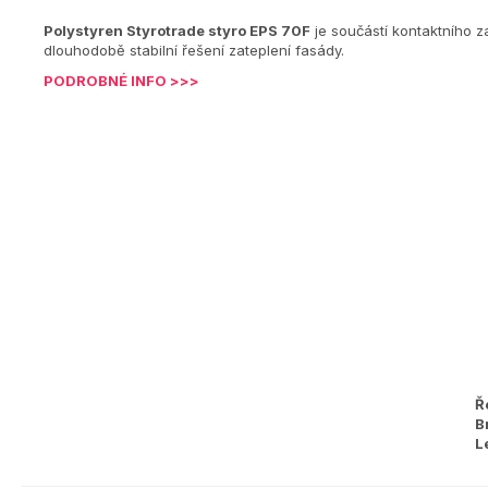
Polystyren Styrotrade styro
EPS 70F
je součástí kontaktního 
dlouhodobě stabilní řešení zateplení fasády.
PODROBNÉ INFO >>>
Ř
B
L