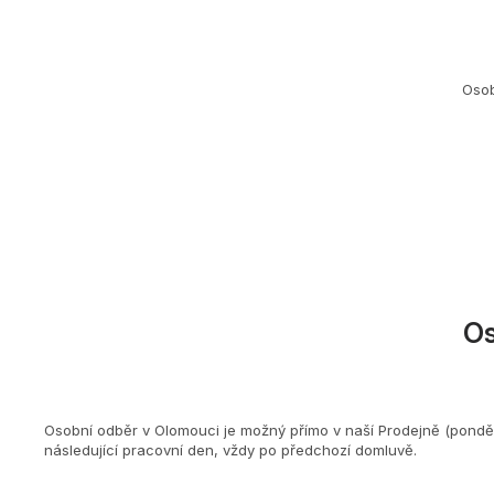
Osob
O
Osobní odběr v Olomouci je možný přímo v naší Prodejně (ponděl
následující pracovní den, vždy po předchozí domluvě.