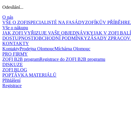
Odesílání...
O nás
VŠE O ZOFI
SPECIALISTÉ NA FASÁDY
ZOFÍKŮV PŘÍBĚH
RE
Vše o nákupu
JAK ZOFI VYŘIZUJE VAŠE OBJEDNÁVKY
JAK V ZOFI BA
DOSTUPNOSTI
OBCHODNÍ PODMÍNKY
ZÁSADY ZPRACOV
KONTAKTY
Kontakty
Prodejna Olomouc
Míchárna Olomouc
PRO FIRMY
ZOFI B2B program
Registrace do ZOFI B2B programu
DISKUZE
ZOFI BLOG
POPTÁVKA MATERIÁLŮ
Přihlášení
Registrace