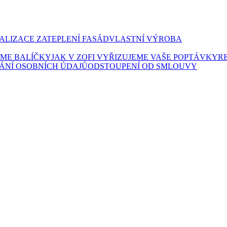
ALIZACE ZATEPLENÍ FASÁD
VLASTNÍ VÝROBA
LÍME BALÍČKY
JAK V ZOFI VYŘIZUJEME VAŠE POPTÁVKY
R
ÁNÍ OSOBNÍCH ÚDAJŮ
ODSTOUPENÍ OD SMLOUVY