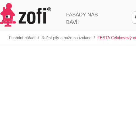
FASÁDY NÁS
BAVÍ!
Fasádní nářadí
/
Ruční pily a nože na izolace
/
FESTA Celokovový o