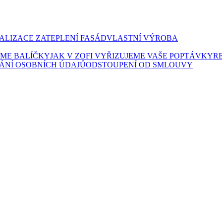
ALIZACE ZATEPLENÍ FASÁD
VLASTNÍ VÝROBA
LÍME BALÍČKY
JAK V ZOFI VYŘIZUJEME VAŠE POPTÁVKY
R
ÁNÍ OSOBNÍCH ÚDAJŮ
ODSTOUPENÍ OD SMLOUVY