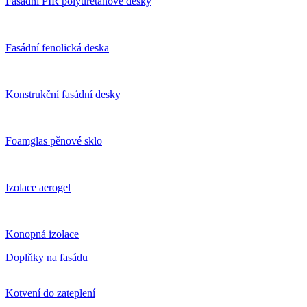
Fasádní PIR polyuretanové desky
Fasádní fenolická deska
Konstrukční fasádní desky
Foamglas pěnové sklo
Izolace aerogel
Konopná izolace
Doplňky na fasádu
Kotvení do zateplení