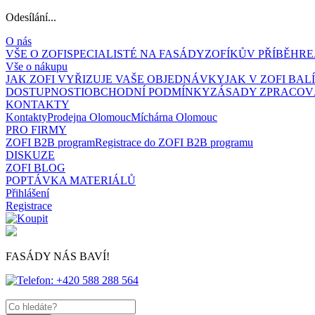
Odesílání...
O nás
VŠE O ZOFI
SPECIALISTÉ NA FASÁDY
ZOFÍKŮV PŘÍBĚH
RE
Vše o nákupu
JAK ZOFI VYŘIZUJE VAŠE OBJEDNÁVKY
JAK V ZOFI BA
DOSTUPNOSTI
OBCHODNÍ PODMÍNKY
ZÁSADY ZPRACOV
KONTAKTY
Kontakty
Prodejna Olomouc
Míchárna Olomouc
PRO FIRMY
ZOFI B2B program
Registrace do ZOFI B2B programu
DISKUZE
ZOFI BLOG
POPTÁVKA MATERIÁLŮ
Přihlášení
Registrace
FASÁDY NÁS BAVÍ!