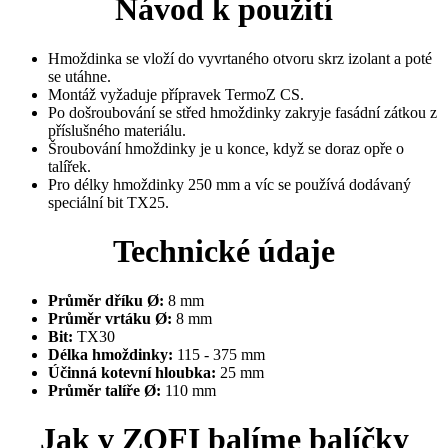
Návod k použití
Hmoždinka se vloží do vyvrtaného otvoru skrz izolant a poté
se utáhne.
Montáž vyžaduje přípravek TermoZ CS.
Po došroubování se střed hmoždinky zakryje fasádní zátkou z
příslušného materiálu.
Šroubování hmoždinky je u konce, když se doraz opře o
talířek.
Pro délky hmoždinky 250 mm a víc se používá dodávaný
speciální bit TX25.
Technické údaje
Průměr dříku Ø:
8 mm
Průměr vrtáku Ø:
8 mm
Bit:
TX30
Délka hmoždinky:
115 - 375 mm
Účinná kotevní hloubka:
25 mm
Průměr talíře Ø:
110 mm
Jak v ZOFI balíme balíčky