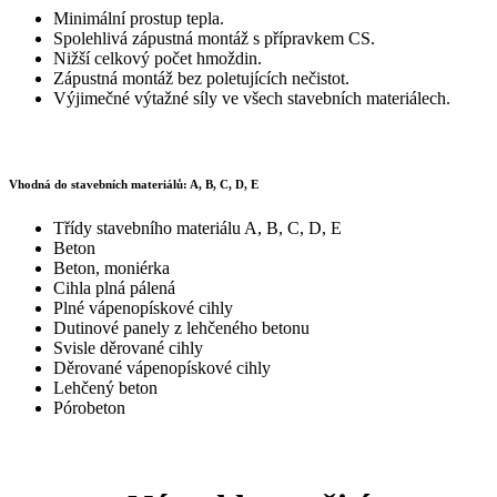
Minimální prostup tepla.
Spolehlivá zápustná montáž s přípravkem CS.
Nižší celkový počet hmoždin.
Zápustná montáž bez poletujících nečistot.
Výjimečné výtažné síly ve všech stavebních materiálech.
Vhodná do stavebních materiálů: A, B, C, D, E
Třídy stavebního materiálu A, B, C, D, E
Beton
Beton, moniérka
Cihla plná pálená
Plné vápenopískové cihly
Dutinové panely z lehčeného betonu
Svisle děrované cihly
Děrované vápenopískové cihly
Lehčený beton
Pórobeton