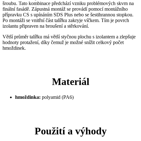
šroubu. Tato kombinace předchází vzniku problémových skvrn na
finální fasádě. Zápustná montáž se provádí pomocí montážního
přípravku CS s upínáním SDS Plus nebo se šestihrannou stopkou.
Po montáži se vnitřní část talířku zakryje víčkem. Tím je povrch
izolantu připraven na broušení a stěrkování.
Větší průměr talířku má větší styčnou plochu s izolantem a zlepšuje
hodnoty protažení, díky čemuž je možné snížit celkový počet
hmoždinek.
Materiál
hmoždinka:
polyamid (PA6)
Použití a výhody