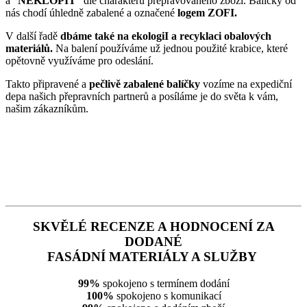
a "
NEKLOPIT
" dle charakteru přepravovaného zboží. Balíčky od
nás chodí úhledně zabalené a označené
logem ZOFI.
V další řadě
dbáme také na ekologiI a recyklaci obalových
materiálů.
Na balení používáme už jednou použité krabice, které
opětovně využíváme pro odeslání.
Takto připravené a
pečlivě zabalené balíčky
vozíme na expediční
depa našich přepravních partnerů a posíláme je do světa k vám,
našim zákazníkům.
SKVĚLÉ RECENZE A HODNOCENÍ ZA
DODANÉ
FASÁDNÍ MATERIÁLY A SLUŽBY
99%
spokojeno s termínem dodání
100%
spokojeno s komunikací