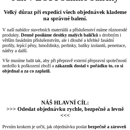
Velký důraz při expedici všech objednávek klademe
na správné balení.
V naší nabídce stavebních materiálů a příslušenství máme různorodé
produkty.
Denně posíláme desítky malých balíčků
s drobným i
větším fasádním příslušenstvím, ale i dlouhé a křehké fasádní
profily, lepící pěny, hmoždinky, perlinky, balíky izolantů, penetrace,
nátěry a další.
Vše musíme balit tak, aby při přepravě externí přepravní společností
nedošlo k poškození zboží a
zákazník dostal v pořádku to, co si
objednal a za co zaplatil.
NÁŠ HLAVNÍ CÍL:
>>> Odeslat objednávku rychle, bezpečně a levně
<<<
Prvním krokem je určit, jak objednávku poslat
bezpečně a zároveň