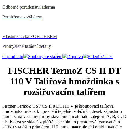
Odborné poradenství zdarma
Pomůžeme s výběrem
Vlastní značka ZOFITHERM
Promyšlené fasádní detaily
O produktu
Soubory ke stažení
Doprava
Balení zásilek
FISCHER TermoZ CS II DT
110 V Talířová hmoždinka s
rozšiřovacím talířem
Fischer TermoZ CS / CS II 8 DT110 V je šroubovací talířová
hmoždinka určená k upevnění tepelně izolačních desek zápustnou
montáží na všechny druhy stavebních materiálů kategorií A, B, C, D
i E. Kotva se skládá z pláště, speciálního prostorově tvarovaného
talířku s vněším průměrem 110 mm a materiálově kombinovaného