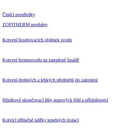
Čistící prostředky
ZOFITHERM produkty
Kotvení šroubovacích objímek svodu
Kotvení hromosvodu na zateplené fasádě
Kotvení drobných a lehkých předmětů do zateplení
Hliníkové ukončovací lišty nopových fólií a příslušenství
Kotvící přítlačné talířky tepelných izolací