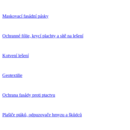
Maskovací fasádní pásky
Ochranné fólie, krycí plachty a sítě na lešení
Kotvení lešení
Geotextilie
Ochrana fasády proti ptactvu
Plašiče ptáků, odpuzovače hmyzu a škůdců