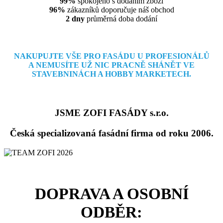
99%
spokojeno s dodáním zboží
96%
zákazníků doporučuje náš obchod
2 dny
průměrná doba dodání
NAKUPUJTE VŠE PRO FASÁDU U PROFESIONÁLŮ
A NEMUSÍTE
UŽ NIC PRACNĚ SHÁNĚT VE
STAVEBNINÁCH A HOBBY MARKETECH.
JSME ZOFI FASÁDY s.r.o.
Česká specializovaná fasádní firma od roku 2006.
DOPRAVA A OSOBNÍ
ODBĚR: