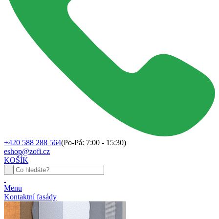
+420 588 288 564
(Po-Pá: 7:00 - 15:30)
eshop@zofi.cz
KOŠÍK
Menu
Kontaktní fasády