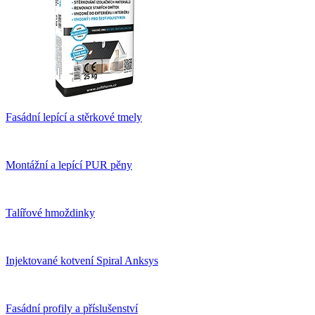
Fasádní lepící a stěrkové tmely
Montážní a lepící PUR pěny
Talířové hmoždinky
Injektované kotvení Spiral Anksys
Fasádní profily a příslušenství