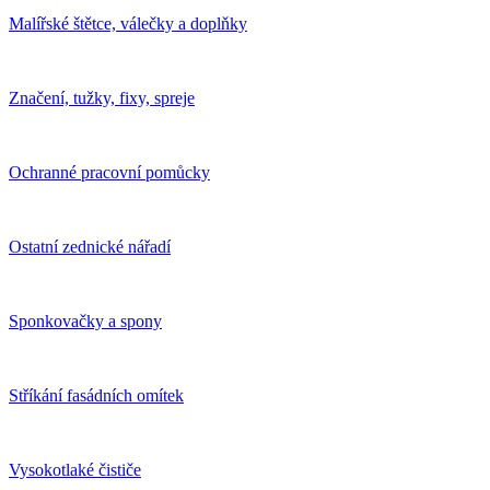
Malířské štětce, válečky a doplňky
Značení, tužky, fixy, spreje
Ochranné pracovní pomůcky
Ostatní zednické nářadí
Sponkovačky a spony
Stříkání fasádních omítek
Vysokotlaké čističe