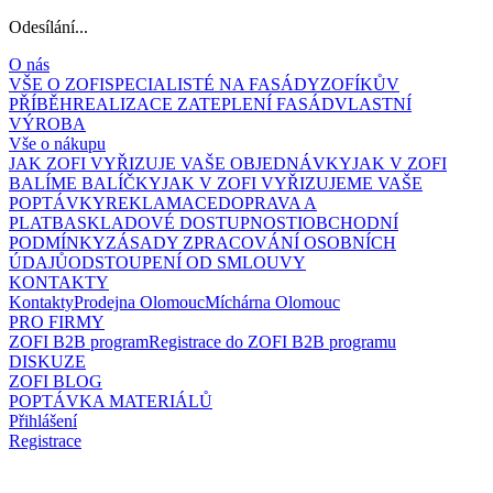
Odesílání...
O nás
VŠE O ZOFI
SPECIALISTÉ NA FASÁDY
ZOFÍKŮV
PŘÍBĚH
REALIZACE ZATEPLENÍ FASÁD
VLASTNÍ
VÝROBA
Vše o nákupu
JAK ZOFI VYŘIZUJE VAŠE OBJEDNÁVKY
JAK V ZOFI
BALÍME BALÍČKY
JAK V ZOFI VYŘIZUJEME VAŠE
POPTÁVKY
REKLAMACE
DOPRAVA A
PLATBA
SKLADOVÉ DOSTUPNOSTI
OBCHODNÍ
PODMÍNKY
ZÁSADY ZPRACOVÁNÍ OSOBNÍCH
ÚDAJŮ
ODSTOUPENÍ OD SMLOUVY
KONTAKTY
Kontakty
Prodejna Olomouc
Míchárna Olomouc
PRO FIRMY
ZOFI B2B program
Registrace do ZOFI B2B programu
DISKUZE
ZOFI BLOG
POPTÁVKA MATERIÁLŮ
Přihlášení
Registrace