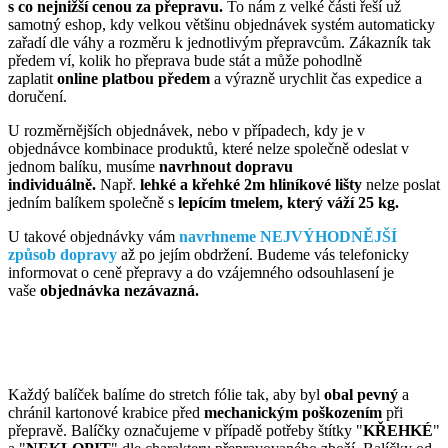
s co nejnižší cenou za přepravu.
To nám z velké části řeší už
samotný eshop, kdy velkou většinu objednávek systém automaticky
zařadí dle váhy a rozměru k jednotlivým přepravcům. Zákazník tak
předem ví, kolik ho přeprava bude stát a může pohodlně
zaplatit
online platbou předem
a výrazně urychlit čas expedice a
doručení.
U rozměrnějších objednávek, nebo v případech, kdy je v
objednávce kombinace produktů, které nelze společně odeslat v
jednom balíku, musíme
navrhnout dopravu
individuálně.
Např.
lehké a křehké 2m hliníkové lišty
nelze poslat
jedním balíkem společně s
lepícím tmelem, který váží 25 kg.
U takové objednávky vám
navrhneme NEJVÝHODNĚJŠÍ
způsob dopravy
až po jejím obdržení. Budeme vás telefonicky
informovat o ceně přepravy a do vzájemného odsouhlasení je
vaše
objednávka nezávazná.
Každý balíček balíme do stretch fólie tak, aby byl
obal pevný
a
chránil kartonové krabice před
mechanickým poškozením
při
přepravě. Balíčky označujeme v případě potřeby štítky "
KŘEHKÉ
"