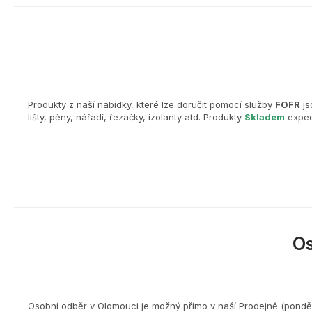
Produkty z naší nabídky, které lze doručit pomocí služby
FOFR
js
lišty, pěny, nářadí, řezačky, izolanty atd. Produkty
Skladem
exped
O
Osobní odběr v Olomouci je možný přímo v naší Prodejně (ponděl