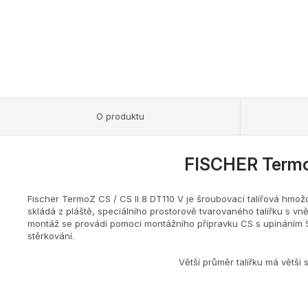
O produktu
FISCHER TermoZ
Fischer TermoZ CS / CS II 8 DT110 V je šroubovací talířová hmož
skládá z pláště, speciálního prostorově tvarovaného talířku s
montáž se provádí pomocí montážního přípravku CS s upínáním SDS
stěrkování.
Větší průměr talířku má větší