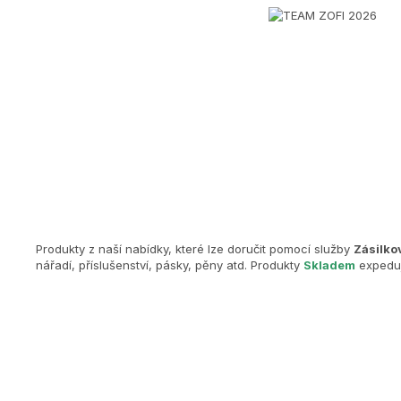
Produkty z naší nabídky, které lze doručit pomocí služby
Zásilko
nářadí, příslušenství, pásky, pěny atd. Produkty
Skladem
expeduj