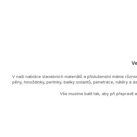
Ve
V naší nabídce stavebních materiálů a příslušenství máme různo
pěny, hmoždinky, perlinky, balíky izolantů, penetrace, nátěry a dal
Vše musíme balit tak, aby při přepravě 