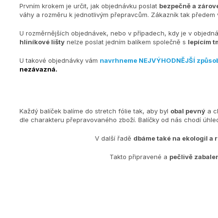
Prvním krokem je určit, jak objednávku poslat
bezpečně a zárove
váhy a rozměru k jednotlivým přepravcům. Zákazník tak předem v
U rozměrnějších objednávek, nebo v případech, kdy je v objedn
hliníkové lišty
nelze poslat jedním balíkem společně s
lepícím t
U takové objednávky vám
navrhneme NEJVÝHODNĚJŠÍ způso
nezávazná.
Každý balíček balíme do stretch fólie tak, aby byl
obal pevný
a c
dle charakteru přepravovaného zboží. Balíčky od nás chodí úh
V další řadě
dbáme také na ekologiI a 
Takto připravené a
pečlivě zabale