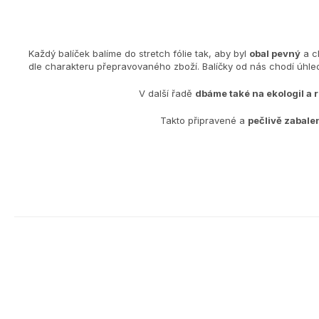
Každý balíček balíme do stretch fólie tak, aby byl
obal pevný
a c
dle charakteru přepravovaného zboží. Balíčky od nás chodí úh
V další řadě
dbáme také na ekologiI a 
Takto připravené a
pečlivě zabale