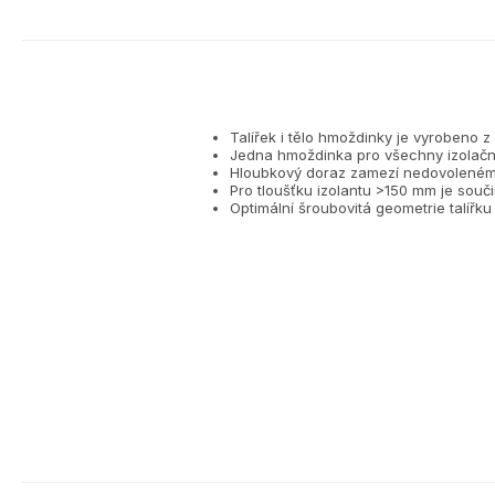
Talířek i tělo hmoždinky je vyrobeno z
Jedna hmoždinka pro všechny izolační 
Hloubkový doraz zamezí nedovolenému
Pro tloušťku izolantu >150 mm je souč
Optimální šroubovitá geometrie talířku 