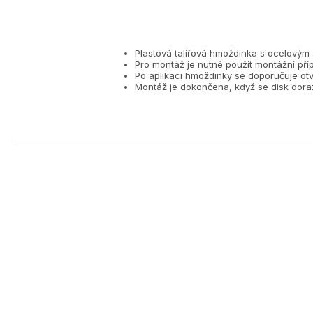
Plastová talířová hmoždinka s ocelovým
Pro montáž je nutné použít montážní příp
Po aplikaci hmoždinky se doporučuje otv
Montáž je dokončena, když se disk doraz