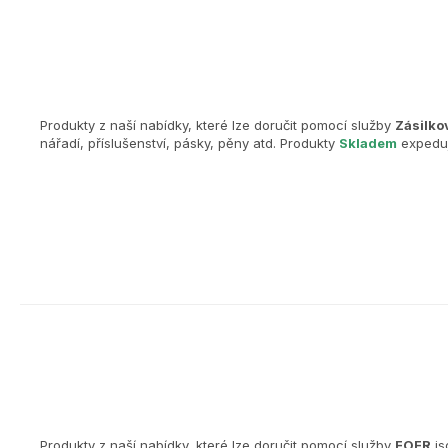
Produkty z naší nabídky, které lze doručit pomocí služby
Zásilko
nářadí, příslušenství, pásky, pěny atd. Produkty
Skladem
expeduj
Produkty z naší nabídky, které lze doručit pomocí služby
FOFR
js