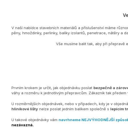
Ve
V naší nabídce stavebních materiálů a příslušenství máme různo
pěny, hmoždinky, perlinky, balíky izolantů, penetrace, nátěry a dal
Vše musíme balit tak, aby při přepravě 
Prvním krokem je určit, jak objednávku poslat
bezpečně a zárove
váhy a rozměru k jednotlivým přepravcům. Zákazník tak předem v
U rozměrnějších objednávek, nebo v případech, kdy je v objedn
hliníkové lišty
nelze poslat jedním balíkem společně s
lepícím t
U takové objednávky vám
navrhneme NEJVÝHODNĚJŠÍ způso
nezávazná.