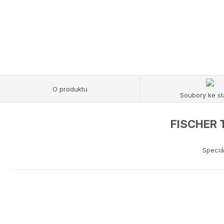
O produktu
Soubory ke st
FISCHER T
Speciá