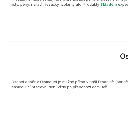
lišty, pěny, nářadí, řezačky, izolanty atd. Produkty
Skladem
exped
O
Osobní odběr v Olomouci je možný přímo v naší Prodejně (ponděl
následující pracovní den, vždy po předchozí domluvě.