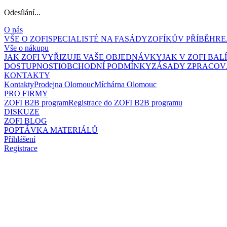
Odesílání...
O nás
VŠE O ZOFI
SPECIALISTÉ NA FASÁDY
ZOFÍKŮV PŘÍBĚH
RE
Vše o nákupu
JAK ZOFI VYŘIZUJE VAŠE OBJEDNÁVKY
JAK V ZOFI BA
DOSTUPNOSTI
OBCHODNÍ PODMÍNKY
ZÁSADY ZPRACOV
KONTAKTY
Kontakty
Prodejna Olomouc
Míchárna Olomouc
PRO FIRMY
ZOFI B2B program
Registrace do ZOFI B2B programu
DISKUZE
ZOFI BLOG
POPTÁVKA MATERIÁLŮ
Přihlášení
Registrace