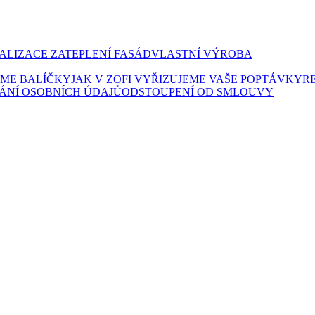
ALIZACE ZATEPLENÍ FASÁD
VLASTNÍ VÝROBA
LÍME BALÍČKY
JAK V ZOFI VYŘIZUJEME VAŠE POPTÁVKY
R
ÁNÍ OSOBNÍCH ÚDAJŮ
ODSTOUPENÍ OD SMLOUVY