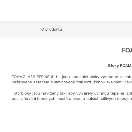
O produktu
FOA
Bloky FOAMG
FOAMGLAS® PERINSUL HL jsou speciální bloky vyrobené z materiá
kašírované asfaltem a laminované fólií vyztuženou skelnými vlákny
Tyto bloky jsou navrženy tak, aby vytvářely účinnou tepelně iz
odstraňování tepelných mostů u oken a dalších citlivých napojení