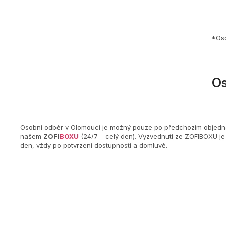
*Oso
O
Osobní odběr v Olomouci je možný pouze po předchozím objednání
našem
ZOFI
BOXU
(24/7 – celý den). Vyzvednutí ze ZOFIBOXU j
den, vždy po potvrzení dostupnosti a domluvě.