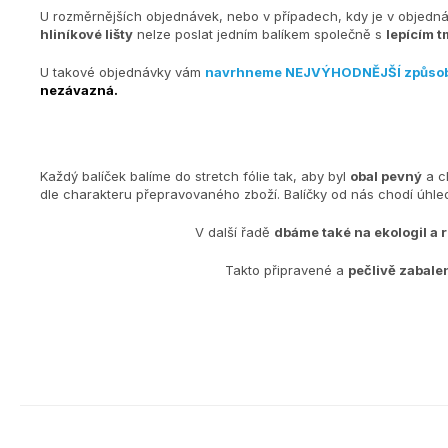
U rozměrnějších objednávek, nebo v případech, kdy je v objedn
hliníkové lišty
nelze poslat jedním balíkem společně s
lepícím t
U takové objednávky vám
navrhneme NEJVÝHODNĚJŠÍ způso
nezávazná.
Každý balíček balíme do stretch fólie tak, aby byl
obal pevný
a c
dle charakteru přepravovaného zboží. Balíčky od nás chodí úh
V další řadě
dbáme také na ekologiI a 
Takto připravené a
pečlivě zabale