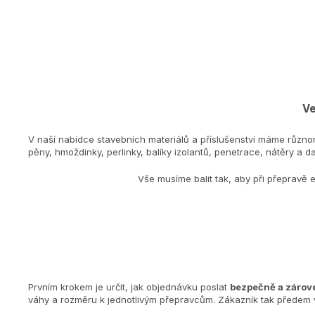
Ve
V naší nabídce stavebních materiálů a příslušenství máme různo
pěny, hmoždinky, perlinky, balíky izolantů, penetrace, nátěry a dal
Vše musíme balit tak, aby při přepravě 
Prvním krokem je určit, jak objednávku poslat
bezpečně a zárove
váhy a rozměru k jednotlivým přepravcům. Zákazník tak předem v