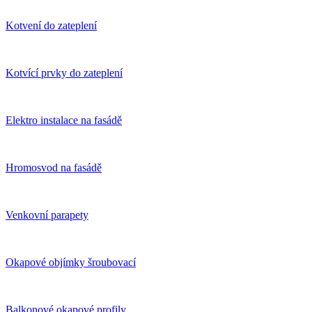
Kotvení do zateplení
Kotvící prvky do zateplení
Elektro instalace na fasádě
Hromosvod na fasádě
Venkovní parapety
Okapové objímky šroubovací
Balkonové okapové profily