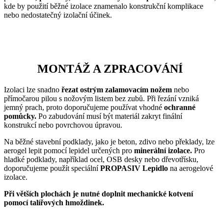
kde by použití běžné izolace znamenalo konstrukční komplikace
nebo nedostatečný izolační účinek.
MONTÁŽ A ZPRACOVÁNÍ
Izolaci lze snadno
řezat ostrým zalamovacím nožem
nebo
přímočarou pilou s nožovým listem bez zubů. Při řezání vzniká
jemný prach, proto doporučujeme používat vhodné
ochranné
pomůcky.
Po zabudování musí být materiál zakryt finální
konstrukcí nebo povrchovou úpravou.
Na běžné stavební podklady, jako je beton, zdivo nebo překlady, lze
aerogel lepit pomocí lepidel určených pro
minerální izolace.
Pro
hladké podklady, například ocel, OSB desky nebo dřevotřísku,
doporučujeme použít speciální
PROPASIV Lepidlo
na aerogelové
izolace.
Při větších plochách je nutné doplnit mechanické kotvení
pomocí talířových hmoždinek.