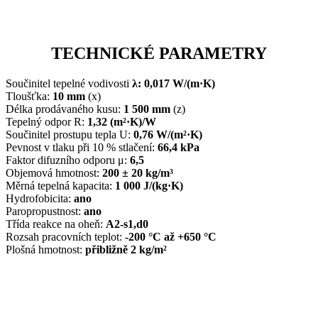
TECHNICKÉ PARAMETRY
Součinitel tepelné vodivosti
λ: 0,017 W/(m·K)
Tloušťka:
10 mm
(x)
Délka prodávaného kusu:
1 500 mm
(z)
Tepelný odpor R:
1,32 (m²·K)/W
Součinitel prostupu tepla U:
0,76 W/(m²·K)
Pevnost v tlaku při 10 % stlačení:
66,4 kPa
Faktor difuzního odporu μ:
6,5
Objemová hmotnost:
200 ± 20 kg/m³
Měrná tepelná kapacita:
1 000 J/(kg·K)
Hydrofobicita:
ano
Paropropustnost:
ano
Třída reakce na oheň:
A2-s1,d0
Rozsah pracovních teplot:
-200 °C až +650 °C
Plošná hmotnost:
přibližně 2 kg/m²