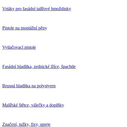
Vrtáky pro fasádní talířové hmoždinky
Pistole na montážní pěny
Vytlačovací pistole
Fasádní hladítka, zednické lžíce, špachtle
Brusná hladítka na polystyren
Malířské štětce, válečky a doplňky
Značení, tužky, fixy, spreje