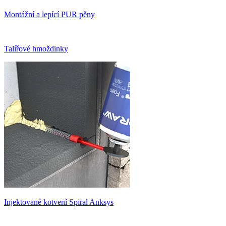
Montážní a lepící PUR pěny
Talířové hmoždinky
Injektované kotvení Spiral Anksys