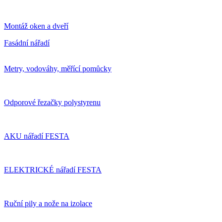
Montáž oken a dveří
Fasádní nářadí
Metry, vodováhy, měřící pomůcky
Odporové řezačky polystyrenu
AKU nářadí FESTA
ELEKTRICKÉ nářadí FESTA
Ruční pily a nože na izolace