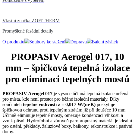
Pomůžeme s výběrem
Vlastní značka ZOFITHERM
Promyšlené fasádní detaily
O produktu
Soubory ke stažení
Doprava
Balení zásilek
PROPASIV Aerogel 017, 10
mm – špičková tepelná izolace
pro eliminaci tepelných mostů
PROPASIV Aerogel 017
je vysoce účinná tepelná izolace určená
pro místa, kde není prostor pro běžné izolační materiály. Díky
součiniteli
tepelné vodivosti λ = 0,017 W/(m·K)
poskytuje
špičkovou ochranu proti tepelným ztrátám již při tloušťce 10 mm.
Účinně eliminuje tepelné mosty, omezuje kondenzaci vlhkosti a
vznik plísní. Hydrofobní a zároveň paropropustný materiál je ideální
pro ostění, překlady, žaluziové boxy, balkony, rekonstrukce i pasivní
domy.