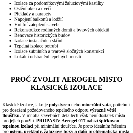
Izolace za podomítkovými žaluziovými kastlíky
Ostění oken a dveří
Překlady a parapety
Napojení balkonů a lodžií
Vnitřní zateplení staveb
Rekonstrukce rodinných domů a bytových objektů
Renovace historických budov
Izolace instalačních skříní
Tepelná izolace potrubí
Izolace subtilních a tvarově složitých konstrukcí
Lokální odstranění tepelných mostů
PROČ ZVOLIT AEROGEL MÍSTO
KLASICKÉ IZOLACE
Klasické izolace, jako je
polystyren
nebo
minerální vata
, potřebují
pro dosažení požadovaného tepelného odporu
výrazně větší
tloušťku.
V mnoha stavebních detailech však není dostatek místa
pro jejich použití.
PROPASIV Aerogel 017
nabízí
špičkovou
tepelnou izolaci
při minimální tloušťce. Je proto ideálním řešením
pro
ostění, překlady, žaluziové boxy a další problematická místa
,