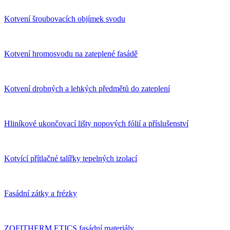
Kotvení šroubovacích objímek svodu
Kotvení hromosvodu na zateplené fasádě
Kotvení drobných a lehkých předmětů do zateplení
Hliníkové ukončovací lišty nopových fólií a příslušenství
Kotvící přítlačné talířky tepelných izolací
Fasádní zátky a frézky
ZOFITHERM ETICS fasádní materiály