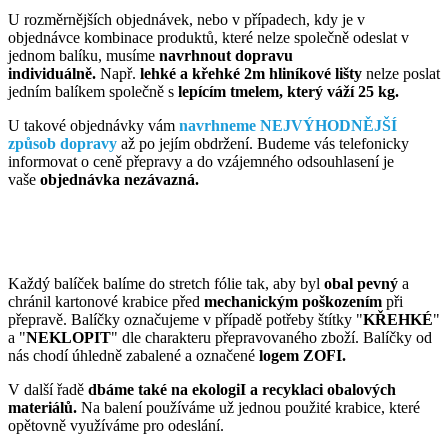
U rozměrnějších objednávek, nebo v případech, kdy je v
objednávce kombinace produktů, které nelze společně odeslat v
jednom balíku, musíme
navrhnout dopravu
individuálně.
Např.
lehké a křehké 2m hliníkové lišty
nelze poslat
jedním balíkem společně s
lepícím tmelem, který váží 25 kg.
U takové objednávky vám
navrhneme NEJVÝHODNĚJŠÍ
způsob dopravy
až po jejím obdržení. Budeme vás telefonicky
informovat o ceně přepravy a do vzájemného odsouhlasení je
vaše
objednávka nezávazná.
Každý balíček balíme do stretch fólie tak, aby byl
obal pevný
a
chránil kartonové krabice před
mechanickým poškozením
při
přepravě. Balíčky označujeme v případě potřeby štítky "
KŘEHKÉ
"
a "
NEKLOPIT
" dle charakteru přepravovaného zboží. Balíčky od
nás chodí úhledně zabalené a označené
logem ZOFI.
V další řadě
dbáme také na ekologiI a recyklaci obalových
materiálů.
Na balení používáme už jednou použité krabice, které
opětovně využíváme pro odeslání.