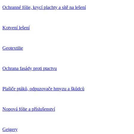
Ochranné fólie, krycí plachty a sítě na lešení
Kotvení lešení
Geotextilie
Ochrana fasády proti ptactvu
Plašiče ptáků, odpuzovače hmyzu a škůdců
Nopová fólie a příslušenství
Geigery