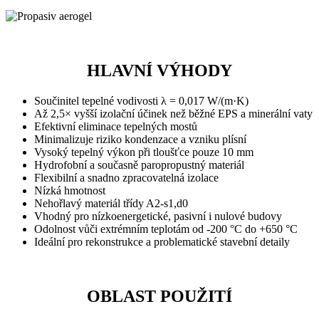
HLAVNÍ VÝHODY
Součinitel tepelné vodivosti λ = 0,017 W/(m·K)
Až 2,5× vyšší izolační účinek než běžné EPS a minerální vaty
Efektivní eliminace tepelných mostů
Minimalizuje riziko kondenzace a vzniku plísní
Vysoký tepelný výkon při tloušťce pouze 10 mm
Hydrofobní a současně paropropustný materiál
Flexibilní a snadno zpracovatelná izolace
Nízká hmotnost
Nehořlavý materiál třídy A2-s1,d0
Vhodný pro nízkoenergetické, pasivní i nulové budovy
Odolnost vůči extrémním teplotám od -200 °C do +650 °C
Ideální pro rekonstrukce a problematické stavební detaily
OBLAST POUŽITÍ