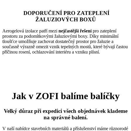
DOPORUČENÍ PRO ZATEPLENÍ
ŽALUZIOVÝCH BOXŮ
Aerogelová izolace patří mezi
nejčastější řešení
pro zateplení
prostoru za podomítkovými žaluziovými boxy. Díky minimální
tloušťce umožňuje zachovat dostatečný prostor pro žaluzie a
současně výrazně omezit vznik tepelných mostů, které bývají častou
příčinou rosení, ochlazování interiéru a vzniku plísní.
Jak v ZOFI balíme balíčky
Velký důraz při expedici všech objednávek klademe
na správné balení.
V naší nabídce stavebních materiálů a příslušenství máme různorodé