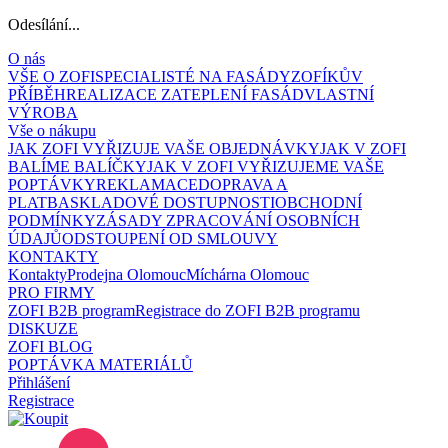
Odesílání...
O nás
VŠE O ZOFI
SPECIALISTÉ NA FASÁDY
ZOFÍKŮV
PŘÍBĚH
REALIZACE ZATEPLENÍ FASÁD
VLASTNÍ
VÝROBA
Vše o nákupu
JAK ZOFI VYŘIZUJE VAŠE OBJEDNÁVKY
JAK V ZOFI
BALÍME BALÍČKY
JAK V ZOFI VYŘIZUJEME VAŠE
POPTÁVKY
REKLAMACE
DOPRAVA A
PLATBA
SKLADOVÉ DOSTUPNOSTI
OBCHODNÍ
PODMÍNKY
ZÁSADY ZPRACOVÁNÍ OSOBNÍCH
ÚDAJŮ
ODSTOUPENÍ OD SMLOUVY
KONTAKTY
Kontakty
Prodejna Olomouc
Míchárna Olomouc
PRO FIRMY
ZOFI B2B program
Registrace do ZOFI B2B programu
DISKUZE
ZOFI BLOG
POPTÁVKA MATERIÁLŮ
Přihlášení
Registrace