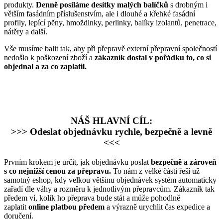
produkty.
Denně posíláme desítky malých balíčků
s drobným i
větším fasádním příslušenstvím, ale i dlouhé a křehké fasádní
profily, lepící pěny, hmoždinky, perlinky, balíky izolantů, penetrace,
nátěry a další.
Vše musíme balit tak, aby při přepravě externí přepravní společností
nedošlo k poškození zboží a
zákazník dostal v pořádku to, co si
objednal a za co zaplatil.
NÁŠ HLAVNÍ CÍL:
>>> Odeslat objednávku rychle, bezpečně a levně
<<<
Prvním krokem je určit, jak objednávku poslat
bezpečně a zároveň
s co nejnižší cenou za přepravu.
To nám z velké části řeší už
samotný eshop, kdy velkou většinu objednávek systém automaticky
zařadí dle váhy a rozměru k jednotlivým přepravcům. Zákazník tak
předem ví, kolik ho přeprava bude stát a může pohodlně
zaplatit
online platbou předem
a výrazně urychlit čas expedice a
doručení.