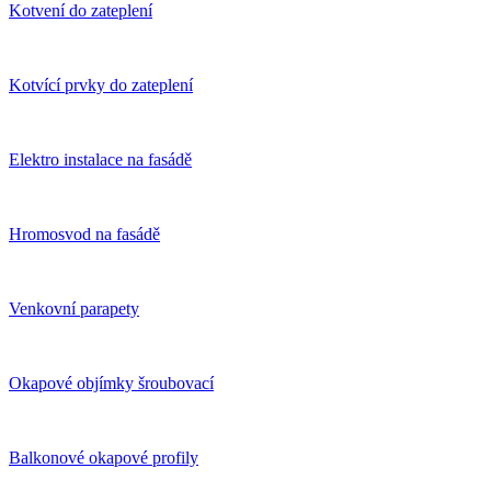
Kotvení do zateplení
Kotvící prvky do zateplení
Elektro instalace na fasádě
Hromosvod na fasádě
Venkovní parapety
Okapové objímky šroubovací
Balkonové okapové profily