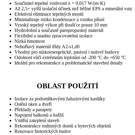
Součinitel tepelné vodivosti λ = 0,017 W/(m·K)
Až 2,5× vyšší izolační účinek než běžné EPS a minerální vaty
Efektivní eliminace tepelných mostů
Minimalizuje riziko kondenzace a vzniku plísní
Vysoký tepelný výkon při tloušťce pouze 10 mm
Hydrofobní a současně paropropustný materiál
Flexibilní a snadno zpracovatelná izolace
Nízká hmotnost
Nehořlavý materiál třídy A2-s1,d0
Vhodný pro nízkoenergetické, pasivní i nulové budovy
Odolnost vůči extrémním teplotám od -200 °C do +650 °C
Ideální pro rekonstrukce a problematické stavební detaily
OBLAST POUŽITÍ
Izolace za podomítkovými žaluziovými kastlíky
Ostění oken a dveří
Překlady a parapety
Napojení balkonů a lodžií
Vnitřní zateplení staveb
Rekonstrukce rodinných domů a bytových objektů
Renovace historických budov