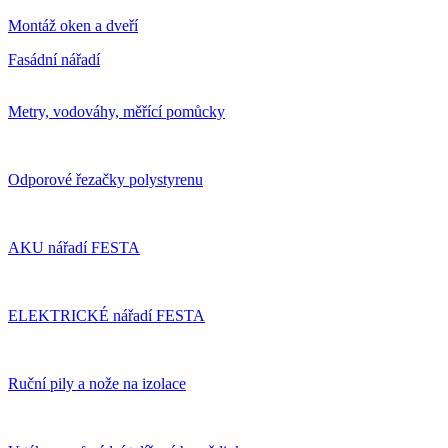
Montáž oken a dveří
Fasádní nářadí
Metry, vodováhy, měřící pomůcky
Odporové řezačky polystyrenu
AKU nářadí FESTA
ELEKTRICKÉ nářadí FESTA
Ruční pily a nože na izolace