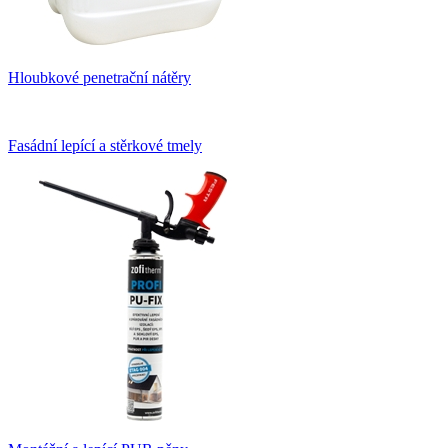
Hloubkové penetrační nátěry
Fasádní lepící a stěrkové tmely