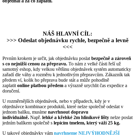
objednal a za co zaplatil.
NÁŠ HLAVNÍ CÍL:
>>> Odeslat objednávku rychle, bezpečně a levně
<<<
Prvním krokem je určit, jak objednávku poslat
bezpečně a zároveň
s co nejnižší cenou za přepravu.
To nám z velké části řeší už
samotný eshop, kdy velkou většinu objednávek systém automaticky
zařadí dle váhy a rozměru k jednotlivým přepravcům. Zákazník tak
předem ví, kolik ho přeprava bude stát a může pohodlně
zaplatit
online platbou předem
a výrazně urychlit čas expedice a
doručení.
U rozměrnějších objednávek, nebo v případech, kdy je v
objednávce kombinace produktů, které nelze společně odeslat v
jednom balíku, musíme
navrhnout dopravu
individuálně.
Např.
lehké a křehké 2m hliníkové lišty
nelze poslat
jedním balíkem společně s
lepícím tmelem, který váží 25 kg.
U takové objednávky vám
navrhneme NEJVÝHODNĚJŠÍ