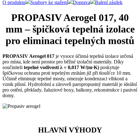
O produktu
Soubory ke stažení
Doprava
Balení zásilek
PROPASIV Aerogel 017, 40
mm – špičková tepelná izolace
pro eliminaci tepelných mostů
PROPASIV Aerogel 017
je vysoce účinná tepelná izolace určená
pro místa, kde není prostor pro běžné izolační materiály. Díky
součiniteli
tepelné vodivosti λ = 0,017 W/(m·K)
poskytuje
špičkovou ochranu proti tepelným ztrátám již při tloušťce 10 mm.
Účinně eliminuje tepelné mosty, omezuje kondenzaci vlhkosti a
vznik plísní. Hydrofobní a zároveň paropropustný materiál je ideální
pro ostění, překlady, žaluziové boxy, balkony, rekonstrukce i pasivní
domy.
HLAVNÍ VÝHODY