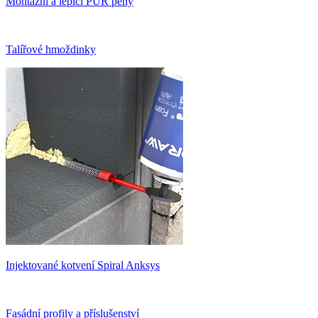
Montážní a lepící PUR pěny
Talířové hmoždinky
Injektované kotvení Spiral Anksys
Fasádní profily a příslušenství