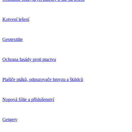
Kotvení lešení
Geotextilie
Ochrana fasády proti ptactvu
Plašiče ptáků, odpuzovače hmyzu a škůdců
Nopová fólie a příslušenství
Geigery