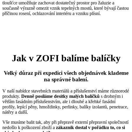
tloušťce umožňuje zachovat dostatečný prostor pro žaluzie a
současně výrazně omezit vznik tepelných mostů, které bývají častou
příčinou rosení, ochlazování interiéru a vzniku plísní.
Jak v ZOFI balíme balíčky
Velký důraz při expedici všech objednávek klademe
na správné balení.
V naší nabídce stavebních materiálů a příslušenství máme různorodé
produkty.
Denně posíláme desítky malých balíčků
s drobným i
větším fasádním příslušenstvím, ale i dlouhé a křehké fasádní
profily, lepící pěny, hmoždinky, perlinky, balíky izolantů, penetrace,
nátěry a další.
Vše musíme balit tak, aby při přepravě externí přepravní společností
nedošlo k poškození zboží a
zákazník dostal v pořádku to, co si