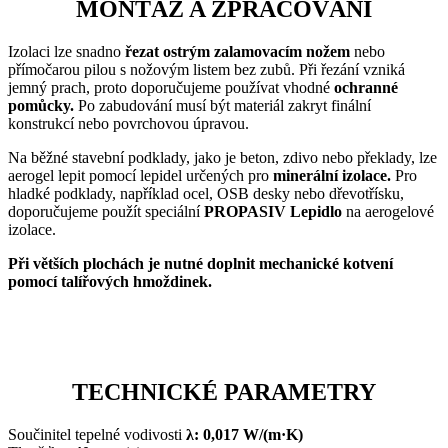
MONTÁŽ A ZPRACOVÁNÍ
Izolaci lze snadno
řezat ostrým zalamovacím nožem
nebo
přímočarou pilou s nožovým listem bez zubů. Při řezání vzniká
jemný prach, proto doporučujeme používat vhodné
ochranné
pomůcky.
Po zabudování musí být materiál zakryt finální
konstrukcí nebo povrchovou úpravou.
Na běžné stavební podklady, jako je beton, zdivo nebo překlady, lze
aerogel lepit pomocí lepidel určených pro
minerální izolace.
Pro
hladké podklady, například ocel, OSB desky nebo dřevotřísku,
doporučujeme použít speciální
PROPASIV Lepidlo
na aerogelové
izolace.
Při větších plochách je nutné doplnit mechanické kotvení
pomocí talířových hmoždinek.
TECHNICKÉ PARAMETRY
Součinitel tepelné vodivosti
λ: 0,017 W/(m·K)