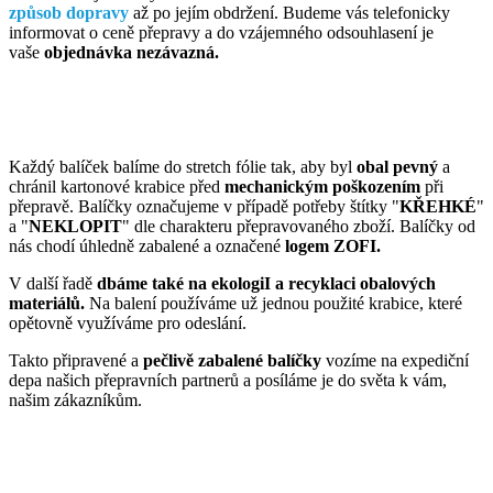
způsob dopravy
až po jejím obdržení. Budeme vás telefonicky
informovat o ceně přepravy a do vzájemného odsouhlasení je
vaše
objednávka nezávazná.
Každý balíček balíme do stretch fólie tak, aby byl
obal pevný
a
chránil kartonové krabice před
mechanickým poškozením
při
přepravě. Balíčky označujeme v případě potřeby štítky "
KŘEHKÉ
"
a "
NEKLOPIT
" dle charakteru přepravovaného zboží. Balíčky od
nás chodí úhledně zabalené a označené
logem ZOFI.
V další řadě
dbáme také na ekologiI a recyklaci obalových
materiálů.
Na balení používáme už jednou použité krabice, které
opětovně využíváme pro odeslání.
Takto připravené a
pečlivě zabalené balíčky
vozíme na expediční
depa našich přepravních partnerů a posíláme je do světa k vám,
našim zákazníkům.