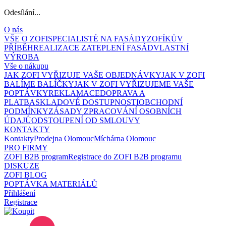
Odesílání...
O nás
VŠE O ZOFI
SPECIALISTÉ NA FASÁDY
ZOFÍKŮV
PŘÍBĚH
REALIZACE ZATEPLENÍ FASÁD
VLASTNÍ
VÝROBA
Vše o nákupu
JAK ZOFI VYŘIZUJE VAŠE OBJEDNÁVKY
JAK V ZOFI
BALÍME BALÍČKY
JAK V ZOFI VYŘIZUJEME VAŠE
POPTÁVKY
REKLAMACE
DOPRAVA A
PLATBA
SKLADOVÉ DOSTUPNOSTI
OBCHODNÍ
PODMÍNKY
ZÁSADY ZPRACOVÁNÍ OSOBNÍCH
ÚDAJŮ
ODSTOUPENÍ OD SMLOUVY
KONTAKTY
Kontakty
Prodejna Olomouc
Míchárna Olomouc
PRO FIRMY
ZOFI B2B program
Registrace do ZOFI B2B programu
DISKUZE
ZOFI BLOG
POPTÁVKA MATERIÁLŮ
Přihlášení
Registrace