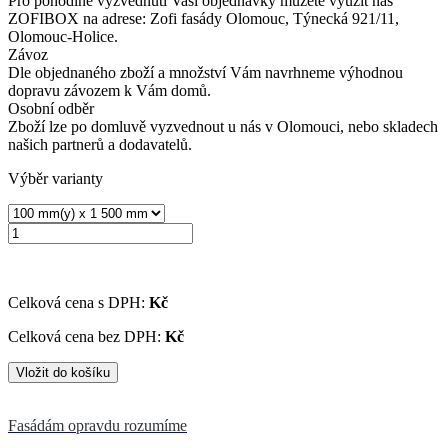
Pro pohodlné vyzvednutí Vaší objednávky můžete využít náš
ZOFIBOX na adrese: Zofi fasády Olomouc, Týnecká 921/11,
Olomouc-Holice.
Závoz
Dle objednaného zboží a množství Vám navrhneme výhodnou
dopravu závozem k Vám domů.
Osobní odběr
Zboží lze po domluvě vyzvednout u nás v Olomouci, nebo skladech
našich partnerů a dodavatelů.
Výběr varianty
Celková cena s DPH:
Kč
Celková cena bez DPH:
Kč
Fasádám opravdu rozumíme