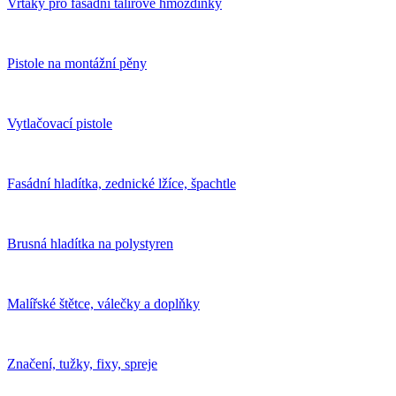
Vrtáky pro fasádní talířové hmoždinky
Pistole na montážní pěny
Vytlačovací pistole
Fasádní hladítka, zednické lžíce, špachtle
Brusná hladítka na polystyren
Malířské štětce, válečky a doplňky
Značení, tužky, fixy, spreje