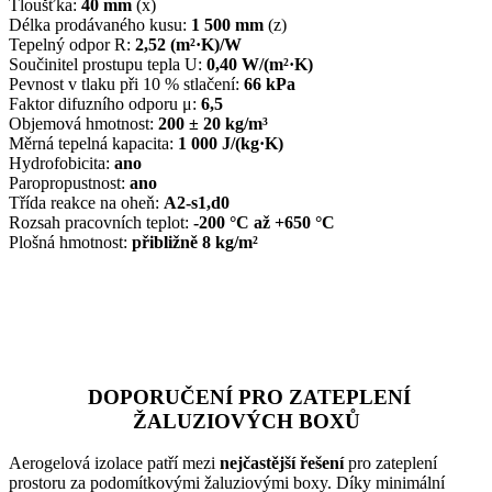
Tloušťka:
40 mm
(x)
Délka prodávaného kusu:
1 500 mm
(z)
Tepelný odpor R:
2,52 (m²·K)/W
Součinitel prostupu tepla U:
0,40 W/(m²·K)
Pevnost v tlaku při 10 % stlačení:
66 kPa
Faktor difuzního odporu μ:
6,5
Objemová hmotnost:
200 ± 20 kg/m³
Měrná tepelná kapacita:
1 000 J/(kg·K)
Hydrofobicita:
ano
Paropropustnost:
ano
Třída reakce na oheň:
A2-s1,d0
Rozsah pracovních teplot:
-200 °C až +650 °C
Plošná hmotnost:
přibližně 8 kg/m²
DOPORUČENÍ PRO ZATEPLENÍ
ŽALUZIOVÝCH BOXŮ
Aerogelová izolace patří mezi
nejčastější řešení
pro zateplení
prostoru za podomítkovými žaluziovými boxy. Díky minimální