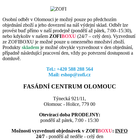
Osobní odběr v Olomouci je možný pouze po předchozím
objednání zboží a jeho dovezení na náš výdejní sklad. Odběr lze
provést buď přímo v naší prodejně (pondělí až pátek, 7:00–15:30),
nebo kdykoliv v našem
ZOFI
BOXU
(24/7 – celý den). Vyzvednutí
ze ZOFIBOXU je možné pouze u omezeného množství zboží.
Produkty
skladem
je možné obvykle vyzvednout v den objednání,
případně následující pracovní den, vždy po potvrzení dostupnosti a
domluvě.
Tel.: +420 588 288 564
Mail: eshop@zofi.cz
FASÁDNÍ CENTRUM OLOMOUC
Týnecká 921/11,
Olomouc - Holice, 779 00
Otevírací doba PRODEJNY:
pondělí až pátek, 7:00 - 15:30
Možnosti vyzvednutí objednávek v
ZOFI
BOXU
:
INFO
24/7
- pondělí až neděle - celý den