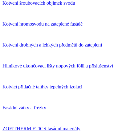
Kotvení šroubovacích objímek svodu
Kotvení hromosvodu na zateplené fasádě
Kotvení drobných a lehkých předmětů do zateplení
Hliníkové ukončovací lišty nopových fólií a příslušenství
Kotvící přítlačné talířky tepelných izolací
Fasádní zátky a frézky
ZOFITHERM ETICS fasádní materiály