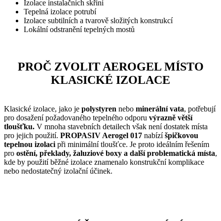
Izolace instalačních skříní
Tepelná izolace potrubí
Izolace subtilních a tvarově složitých konstrukcí
Lokální odstranění tepelných mostů
PROČ ZVOLIT AEROGEL MÍSTO
KLASICKÉ IZOLACE
Klasické izolace, jako je
polystyren
nebo
minerální vata
, potřebují
pro dosažení požadovaného tepelného odporu
výrazně větší
tloušťku.
V mnoha stavebních detailech však není dostatek místa
pro jejich použití.
PROPASIV Aerogel 017
nabízí
špičkovou
tepelnou izolaci
při minimální tloušťce. Je proto ideálním řešením
pro
ostění, překlady, žaluziové boxy a další problematická místa
,
kde by použití běžné izolace znamenalo konstrukční komplikace
nebo nedostatečný izolační účinek.