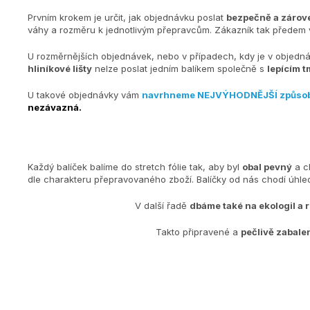
Prvním krokem je určit, jak objednávku poslat
bezpečně a zárove
váhy a rozměru k jednotlivým přepravcům. Zákazník tak předem v
U rozměrnějších objednávek, nebo v případech, kdy je v objedn
hliníkové lišty
nelze poslat jedním balíkem společně s
lepícím t
U takové objednávky vám
navrhneme NEJVÝHODNĚJŠÍ způso
nezávazná.
Každý balíček balíme do stretch fólie tak, aby byl
obal pevný
a c
dle charakteru přepravovaného zboží. Balíčky od nás chodí úh
V další řadě
dbáme také na ekologiI a 
Takto připravené a
pečlivě zabale