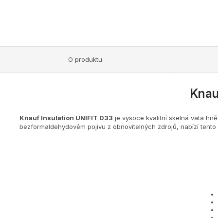
O produktu
Knau
Knauf Insulation UNIFIT 033
je vysoce kvalitní skelná vata hn
bezformaldehydovém pojivu z obnovitelných zdrojů, nabízí tento pro