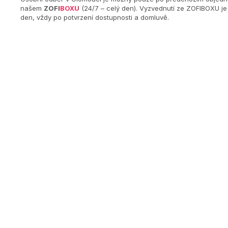
našem
ZOFI
BOXU
(24/7 – celý den). Vyzvednutí ze ZOFIBOXU j
den, vždy po potvrzení dostupnosti a domluvě.