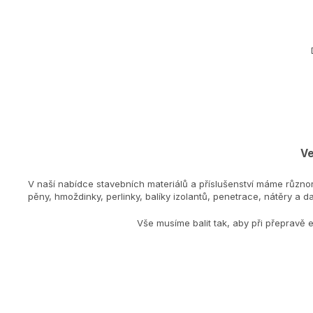
Ve
V naší nabídce stavebních materiálů a příslušenství máme různo
pěny, hmoždinky, perlinky, balíky izolantů, penetrace, nátěry a dal
Vše musíme balit tak, aby při přepravě 