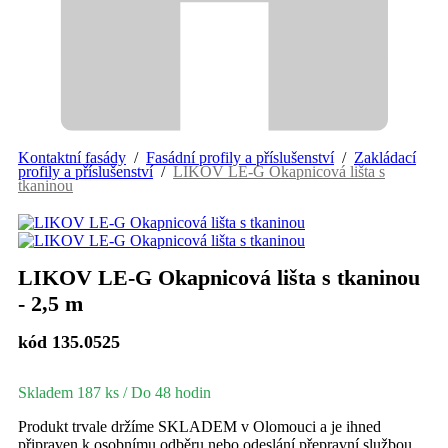
Kontaktní fasády
/
Fasádní profily a příslušenství
/
Zakládací
profily a příslušenství
/
LIKOV LE-G Okapnicová lišta s
tkaninou
LIKOV LE-G Okapnicová lišta s tkaninou
- 2,5 m
kód 135.0525
Skladem 187 ks
/ Do 48 hodin
Produkt trvale držíme SKLADEM v Olomouci a je ihned
připraven k osobnímu odběru nebo odeslání přepravní službou.