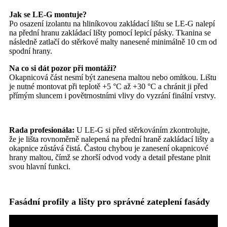
Jak se LE-G montuje?
Po osazení izolantu na hliníkovou zakládací lištu se LE-G nalepí
na přední hranu zakládací lišty pomocí lepicí pásky. Tkanina se
následně zatlačí do stěrkové malty nanesené minimálně 10 cm od
spodní hrany.
Na co si dát pozor při montáži?
Okapnicová část nesmí být zanesena maltou nebo omítkou. Lištu
je nutné montovat při teplotě +5 °C až +30 °C a chránit ji před
přímým sluncem i povětrnostními vlivy do vyzrání finální vrstvy.
Rada profesionála:
U LE-G si před stěrkováním zkontrolujte,
že je lišta rovnoměrně nalepená na přední hraně zakládací lišty a
okapnice zůstává čistá. Častou chybou je zanesení okapnicové
hrany maltou, čímž se zhorší odvod vody a detail přestane plnit
svou hlavní funkci.
Fasádní profily a lišty pro správné zateplení fasády