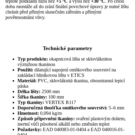
teplotě podkladu nižší než
+5 °C
a vyšší než
+30 °C
. Po celou
dobu montáže až do zrání finální povrchové úpravy je nutné lištu
chránit před přímým slunečním zářením a přímými
povětrnostními vlivy.
Technické parametry
Typ produktu:
okapnicová lišta se sklovláknitou
výztužnou tkaninou
Použití:
dilatující napojení omítkového souvrství na
zakládací hliníkovou lištu v ETICS
Materiál:
PVC, sklovláknitá tkanina, oboustranná lepicí
páska
Délka lišty:
2500 mm
Šířka tkaniny:
100 mm
Typ tkaniny:
VERTEX R117
Doporučená tloušťka omítkového souvrství:
5–6 mm
Hmotnost:
0,094 kg/m
Způsob připevnění tkaniny:
svaření plastovým drátem,
inertní vůči působení alkálií nebo změnám teplot
Požadavky:
EAD 040083-01-0404 a EAD 040016-01-
0404