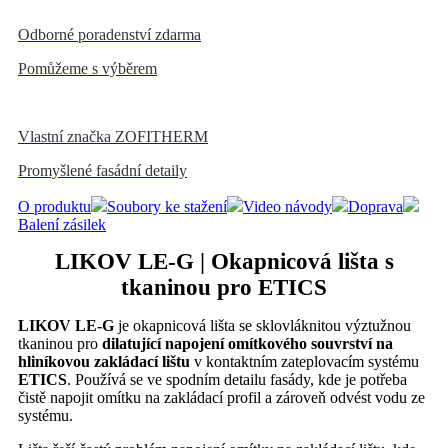
Odborné poradenství zdarma
Pomůžeme s výběrem
Vlastní značka ZOFITHERM
Promyšlené fasádní detaily
O produktu
Soubory ke stažení
Video návody
Doprava
Balení zásilek
LIKOV LE-G | Okapnicová lišta s
tkaninou pro ETICS
LIKOV LE-G
je okapnicová lišta se sklovláknitou výztužnou
tkaninou pro
dilatující napojení omítkového souvrství na
hliníkovou zakládací lištu
v kontaktním zateplovacím systému
ETICS
. Používá se ve spodním detailu fasády, kde je potřeba
čistě napojit omítku na zakládací profil a zároveň odvést vodu ze
systému.