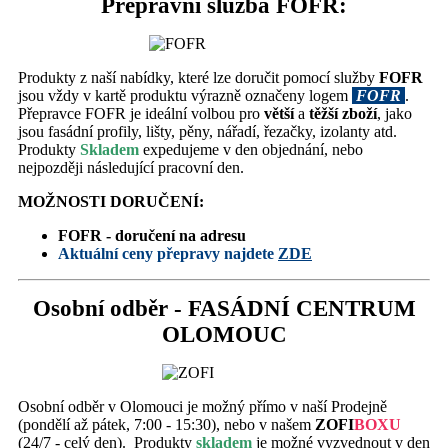
Přepravní služba FOFR:
Produkty z naší nabídky, které lze doručit pomocí služby
FOFR
jsou vždy v kartě produktu výrazně označeny logem
FOFR
.
Přepravce FOFR je ideální volbou pro
větší
a
těžší zboží
, jako
jsou fasádní profily, lišty, pěny, nářadí, řezačky, izolanty atd.
Produkty
Skladem
expedujeme v den objednání, nebo
nejpozději následující pracovní den.
MOŽNOSTI DORUČENÍ:
FOFR - doručení na adresu
Aktuální ceny přepravy najdete
ZDE
Osobní odběr - FASÁDNÍ CENTRUM
OLOMOUC
Osobní odběr v Olomouci je možný přímo v naší Prodejně
(pondělí až pátek, 7:00 - 15:30), nebo v našem
ZOFI
BOXU
(
24/7 - celý den). Produkty
skladem
je možné vyzvednout v den