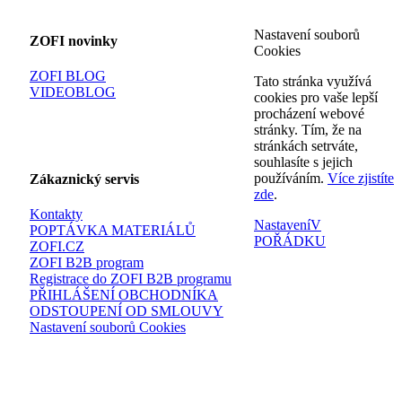
Nastavení souborů
ZOFI novinky
Cookies
ZOFI BLOG
Tato stránka využívá
VIDEOBLOG
cookies pro vaše lepší
procházení webové
stránky. Tím, že na
stránkách setrváte,
souhlasíte s jejich
používáním.
Více zjistíte
Zákaznický servis
zde
.
Kontakty
Nastavení
V
POPTÁVKA MATERIÁLŮ
POŘÁDKU
ZOFI.CZ
ZOFI B2B program
Registrace do ZOFI B2B programu
PŘIHLÁŠENÍ OBCHODNÍKA
ODSTOUPENÍ OD SMLOUVY
Nastavení souborů Cookies