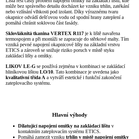
Lišta řeší častý problém napojení omítky na zakládací lištu, kde
může bez správného detailu docházet ke vzniku trhlin, zatékání
nebo vzlínání vlhkosti pod izolant. Díky výraznému tvaru
okapnice odvádí dešťovou vodu od spodní hrany zateplení a
pomáhá chránit soklovou část fasády.
Sklovláknitá tkanina VERTEX R117
je k liště navařena
termospojem a při montáži se zapracuje do stěrkové malty. Tím
vzniká pevné napojení okapnicové lišty na základní vrstvu
ETICS a zároveň se snižuje riziko poruch v místě styku
zakládací lišty a omítky.
LIKOV LE-G
se používá zejména v kombinaci se zakládací
hliníkovou lištou
LO/10
. Tato kombinace je uvedena jako
kvalitativní třída A
a vytváří estetické i funkční zakončení
zateplovacího systému.
Hlavní výhody
Dilatující napojení omítky na zakládací lištu
v
kontaktním zateplovacím systému ETICS.
Pomáhá zamezit vzniku
trhlin v místě napojení omítky