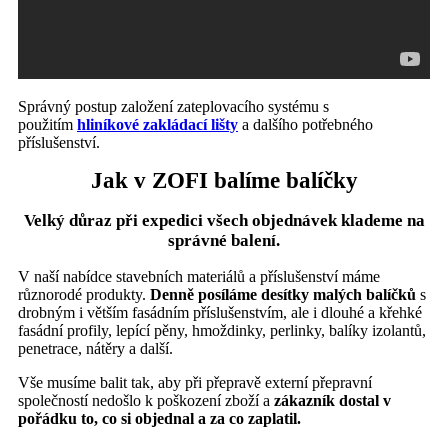
Správný postup založení zateplovacího systému s
použitím
hliníkové zakládací lišty
a dalšího potřebného
příslušenství.
Jak v ZOFI balíme balíčky
Velký důraz při expedici všech objednávek klademe na
správné balení.
V naší nabídce stavebních materiálů a příslušenství máme
různorodé produkty.
Denně posíláme desítky malých balíčků
s
drobným i větším fasádním příslušenstvím, ale i dlouhé a křehké
fasádní profily, lepící pěny, hmoždinky, perlinky, balíky izolantů,
penetrace, nátěry a další.
Vše musíme balit tak, aby při přepravě externí přepravní
společností nedošlo k poškození zboží a
zákazník dostal v
pořádku to, co si objednal a za co zaplatil.