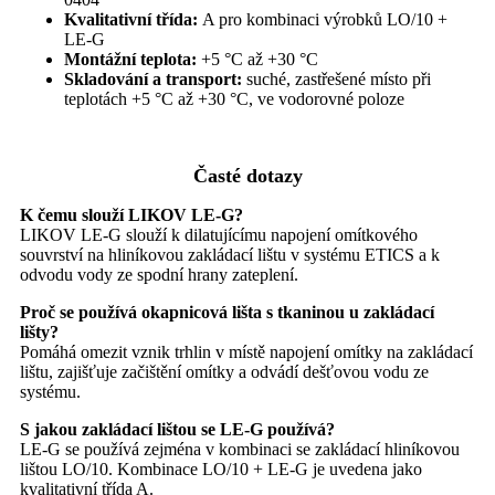
Kvalitativní třída:
A pro kombinaci výrobků LO/10 +
LE-G
Montážní teplota:
+5 °C až +30 °C
Skladování a transport:
suché, zastřešené místo při
teplotách +5 °C až +30 °C, ve vodorovné poloze
Časté dotazy
K čemu slouží LIKOV LE-G?
LIKOV LE-G slouží k dilatujícímu napojení omítkového
souvrství na hliníkovou zakládací lištu v systému ETICS a k
odvodu vody ze spodní hrany zateplení.
Proč se používá okapnicová lišta s tkaninou u zakládací
lišty?
Pomáhá omezit vznik trhlin v místě napojení omítky na zakládací
lištu, zajišťuje začištění omítky a odvádí dešťovou vodu ze
systému.
S jakou zakládací lištou se LE-G používá?
LE-G se používá zejména v kombinaci se zakládací hliníkovou
lištou LO/10. Kombinace LO/10 + LE-G je uvedena jako
kvalitativní třída A.