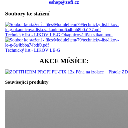
eshop@zofi.cz
Soubory ke stažení
Technický list - LIKOV LE-G Okapnicová lišta s tkaninou.
Technický list - LIKOV LE-G
AKCE MĚSÍCE:
Související produkty