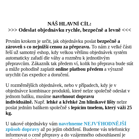
NÁŠ HLAVNÍ CÍL:
>>> Odeslat objednávku rychle, bezpečně a levně <<<
Prvním krokem je určit, jak objednávku poslat
bezpečně a
zároveň s co nejnižší cenou za přepravu.
To nám z velké části
řeší už samotný eshop, kdy velkou většinu objednávek systém
automaticky zařadí dle váhy a rozměru k jednotlivým
přepravcům. Zákazník tak předem ví, kolik ho přeprava bude stát
a může pohodlně zaplatit
online platbou předem
a výrazně
urychlit čas expedice a doručení.
U rozměrnějších objednávek, nebo v případech, kdy je v
objednávce kombinace produktů, které nelze společně odeslat v
jednom balíku, musíme
navrhnout dopravu
individuálně.
Např.
lehké a křehké 2m hliníkové lišty
nelze
poslat jedním balíkem společně s
lepícím tmelem, který váží 25
kg.
U takové objednávky vám
navrhneme NEJVÝHODNĚJŠÍ
způsob dopravy
až po jejím obdržení. Budeme vás telefonicky
informovat o ceně přepravy a do vzájemného odsouhlasení je