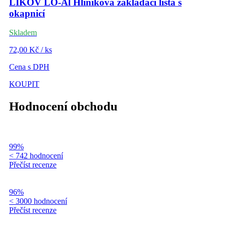
LIKOV LO-Al Hliníková zakládací lišta s
okapnicí
Skladem
72,00 Kč / ks
Cena s DPH
KOUPIT
Hodnocení obchodu
99%
< 742 hodnocení
Přečíst recenze
96%
< 3000 hodnocení
Přečíst recenze