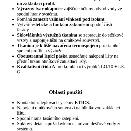
na zakládací profil
.
Výrazný tvar okapnice
zajišťuje účinný odvod vody ze
spodní hrany systému.
Pomáhá
zamezit vzlínání vlhkosti pod izolant
.
Vytváří
estetické a funkční zakončení
spodní části
fasády.
Sklovláknitá výztužná tkanina
se zapracuje do stěrkové
vrstvy a napojuje lištu na omítkové souvrství.
Tkanina je k liště navařena termospojem
pro stabilní
spojení profilu a výztuže.
Oboustranná lepicí páska
usnadňuje nalepení lišty na
přední hranu hliníkové zakládací lišty.
Kvalitativní třída A
pro kombinaci výrobků LO/10 + LE-
G.
Oblasti použití
Kontaktní zateplovací systémy
ETICS
.
Napojení omítkového souvrství na hliníkovou zakládací
lištu.
Spodní hrana fasádního zateplení.
Soklový detail s požadavkem na odvod dešťové vody ze
systému.