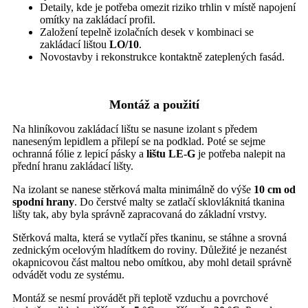
Detaily, kde je potřeba omezit riziko trhlin v místě napojení
omítky na zakládací profil.
Založení tepelně izolačních desek v kombinaci se
zakládací lištou
LO/10
.
Novostavby i rekonstrukce kontaktně zateplených fasád.
Montáž a použití
Na hliníkovou zakládací lištu se nasune izolant s předem
naneseným lepidlem a přilepí se na podklad. Poté se sejme
ochranná fólie z lepicí pásky a
lištu LE-G
je potřeba nalepit na
přední hranu zakládací lišty.
Na izolant se nanese stěrková malta minimálně do výše
10 cm od
spodní hrany
. Do čerstvé malty se zatlačí sklovláknitá tkanina
lišty tak, aby byla správně zapracovaná do základní vrstvy.
Stěrková malta, která se vytlačí přes tkaninu, se stáhne a srovná
zednickým ocelovým hladítkem do roviny. Důležité je nezanést
okapnicovou část maltou nebo omítkou, aby mohl detail správně
odvádět vodu ze systému.
Montáž se nesmí provádět při teplotě vzduchu a povrchové