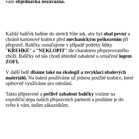
vaše
objednávka nezávazná.
Každý balíček balíme do stretch fólie tak, aby byl
obal pevný
a
chránil kartonové krabice před
mechanickým poškozením
při
přepravě. Balíčky označujeme v případě potřeby štítky
"
KŘEHKÉ
" a "
NEKLOPIT
" dle charakteru přepravovaného
zboží. Balíčky od nás chodí úhledně zabalené a označené
logem
ZOFI.
V další řadě
dbáme také na ekologiI a recyklaci obalových
materiálů.
Na balení používáme už jednou použité krabice, které
opětovně využíváme pro odeslání.
Takto připravené a
pečlivě zabalené balíčky
vozíme na
expediční depa našich přepravních partnerů a posíláme je do
světa k vám, našim zákazníkům.