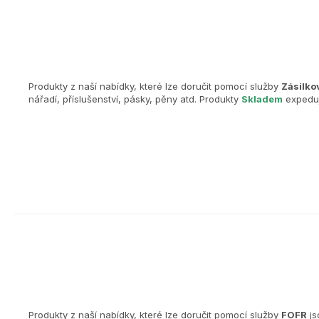
Produkty z naší nabídky, které lze doručit pomocí služby
Zásilko
nářadí, příslušenství, pásky, pěny atd. Produkty
Skladem
expeduj
Produkty z naší nabídky, které lze doručit pomocí služby
FOFR
js