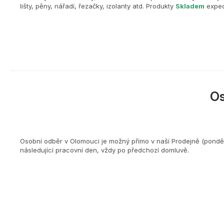
lišty, pěny, nářadí, řezačky, izolanty atd. Produkty
Skladem
exped
O
Osobní odběr v Olomouci je možný přímo v naší Prodejně (ponděl
následující pracovní den, vždy po předchozí domluvě.