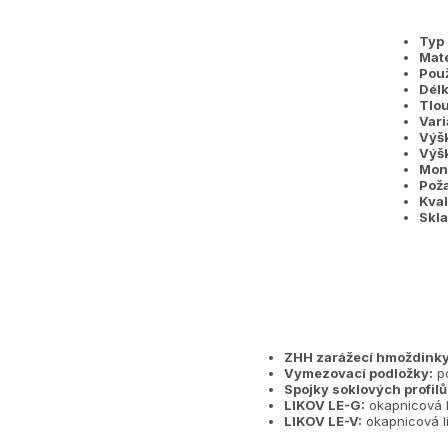
Typ 
Mate
Použ
Délk
Tlou
Vari
Výšk
Výšk
Mont
Poža
Kval
Skla
ZHH zarážecí hmoždinky 
Vymezovací podložky:
po
Spojky soklových profilů
LIKOV LE-G:
okapnicová li
LIKOV LE-V:
okapnicová li