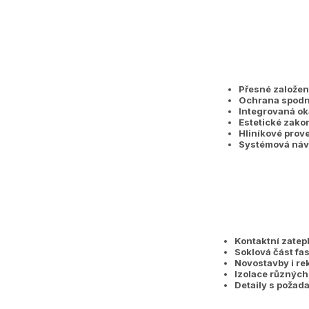
Přesné založení
Ochrana spodn
Integrovaná ok
Estetické zako
Hliníkové prov
Systémová náv
Kontaktní zatep
Soklová část fa
Novostavby i re
Izolace různých 
Detaily s požad