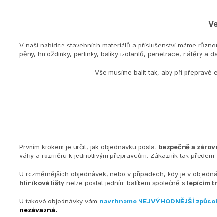
Ve
V naší nabídce stavebních materiálů a příslušenství máme různo
pěny, hmoždinky, perlinky, balíky izolantů, penetrace, nátěry a dal
Vše musíme balit tak, aby při přepravě 
Prvním krokem je určit, jak objednávku poslat
bezpečně a zárove
váhy a rozměru k jednotlivým přepravcům. Zákazník tak předem v
U rozměrnějších objednávek, nebo v případech, kdy je v objedn
hliníkové lišty
nelze poslat jedním balíkem společně s
lepícím t
U takové objednávky vám
navrhneme NEJVÝHODNĚJŠÍ způso
nezávazná.