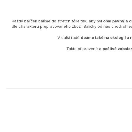
Každý balíček balíme do stretch fólie tak, aby byl
obal pevný
a c
dle charakteru přepravovaného zboží. Balíčky od nás chodí úh
V další řadě
dbáme také na ekologiI a 
Takto připravené a
pečlivě zabale