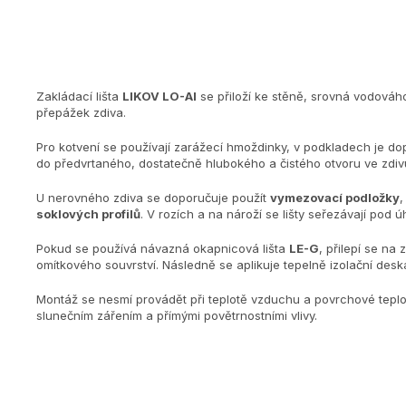
Zakládací lišta
LIKOV LO-Al
se přiloží ke stěně, srovná vodováho
přepážek zdiva.
Pro kotvení se používají zarážecí hmoždinky, v podkladech je
do předvrtaného, dostatečně hlubokého a čistého otvoru ve zdivu 
U nerovného zdiva se doporučuje použít
vymezovací podložky
,
soklových profilů
. V rozích a na nároží se lišty seřezávají pod 
Pokud se používá návazná okapnicová lišta
LE-G
, přilepí se na
omítkového souvrství. Následně se aplikuje tepelně izolační desk
Montáž se nesmí provádět při teplotě vzduchu a povrchové teplo
slunečním zářením a přímými povětrnostními vlivy.