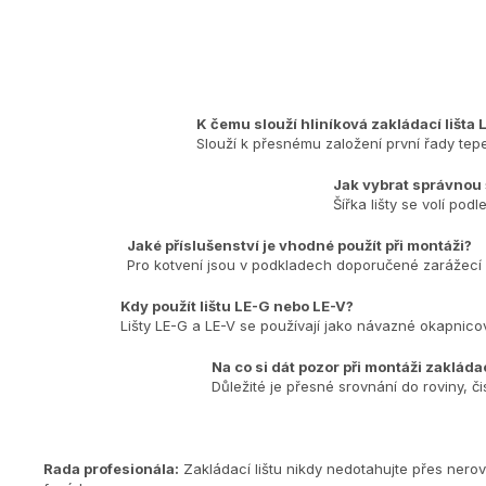
K čemu slouží hliníková zakládací lišta
Slouží k přesnému založení první řady tep
Jak vybrat správnou š
Šířka lišty se volí po
Jaké příslušenství je vhodné použít při montáži?
Pro kotvení jsou v podkladech doporučené zarážecí h
Kdy použít lištu LE-G nebo LE-V?
Lišty LE-G a LE-V se používají jako návazné okapnicové
Na co si dát pozor při montáži zakládac
Důležité je přesné srovnání do roviny, 
Rada profesionála:
Zakládací lištu nikdy nedotahujte přes nerov