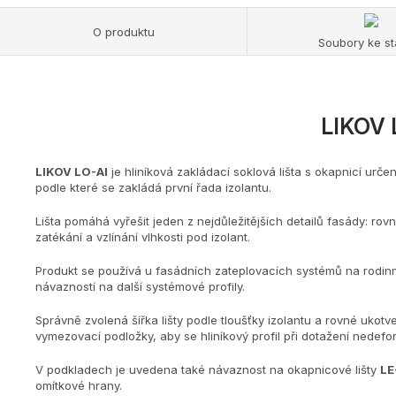
O produktu
Soubory ke st
LIKOV L
LIKOV LO-Al
je hliníková zakládací soklová lišta s okapnicí ur
podle které se zakládá první řada izolantu.
Lišta pomáhá vyřešit jeden z nejdůležitějších detailů fasády: r
zatékání a vzlínání vlhkosti pod izolant.
Produkt se používá u fasádních zateplovacích systémů na rodinný
návazností na další systémové profily.
Správně zvolená šířka lišty podle tloušťky izolantu a rovné ukotv
vymezovací podložky, aby se hliníkový profil při dotažení nedefo
V podkladech je uvedena také návaznost na okapnicové lišty
LE
omítkové hrany.