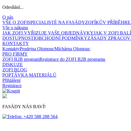
Odesílání...
O nás
VŠE O ZOFI
SPECIALISTÉ NA FASÁDY
ZOFÍKŮV PŘÍBĚH
RE
Vše o nákupu
JAK ZOFI VYŘIZUJE VAŠE OBJEDNÁVKY
JAK V ZOFI BA
DOSTUPNOSTI
OBCHODNÍ PODMÍNKY
ZÁSADY ZPRACOV
KONTAKTY
Kontakty
Prodejna Olomouc
Míchárna Olomouc
PRO FIRMY
ZOFI B2B program
Registrace do ZOFI B2B programu
DISKUZE
ZOFI BLOG
POPTÁVKA MATERIÁLŮ
Přihlášení
Registrace
FASÁDY NÁS BAVÍ!