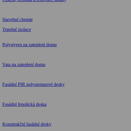
Stavební chemie
Tepelné izolace
Polystyren na zateplení domu
Vata na zateplení domu
Fasádní PIR polyuretanové desky
Fasádní fenolická deska
Konstrukční fasádní desky