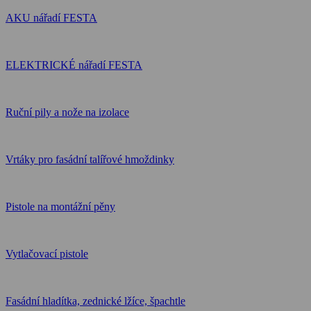
AKU nářadí FESTA
ELEKTRICKÉ nářadí FESTA
Ruční pily a nože na izolace
Vrtáky pro fasádní talířové hmoždinky
Pistole na montážní pěny
Vytlačovací pistole
Fasádní hladítka, zednické lžíce, špachtle