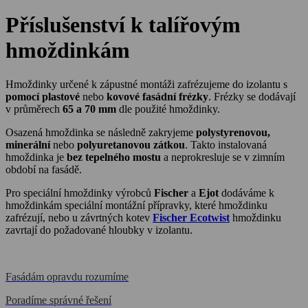
Příslušenství k talířovým
hmoždinkám
Hmoždinky určené k zápustné montáži zafrézujeme do izolantu s
pomocí plastové
nebo
kovové fasádní frézky
. Frézky se dodávají
v průměrech
65 a 70 mm
dle použité hmoždinky.
Osazená hmoždinka se následně zakryjeme
polystyrenovou,
minerální
nebo
polyuretanovou zátkou
. Takto instalovaná
hmoždinka je
bez tepelného mostu
a neprokresluje se v zimním
období na fasádě.
Pro speciální hmoždinky výrobců
Fischer
a
Ejot
dodáváme k
hmoždinkám speciální montážní přípravky, které hmoždinku
zafrézují, nebo u závrtných kotev
Fischer Ecotwist
hmoždinku
zavrtají do požadované hloubky v izolantu.
Fasádám opravdu rozumíme
Poradíme správné řešení