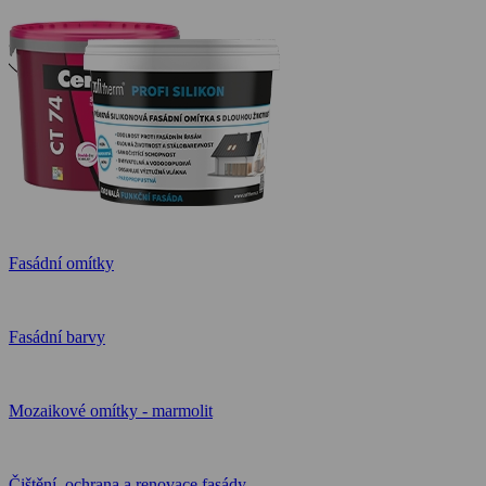
Fasádní omítky
Fasádní barvy
Mozaikové omítky - marmolit
Čištění, ochrana a renovace fasády