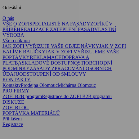
Odesílání...
O nás
VŠE O ZOFI
SPECIALISTÉ NA FASÁDY
ZOFÍKŮV
PŘÍBĚH
REALIZACE ZATEPLENÍ FASÁD
VLASTNÍ
VÝROBA
Vše o nákupu
JAK ZOFI VYŘIZUJE VAŠE OBJEDNÁVKY
JAK V ZOFI
BALÍME BALÍČKY
JAK V ZOFI VYŘIZUJEME VAŠE
POPTÁVKY
REKLAMACE
DOPRAVA A
PLATBA
SKLADOVÉ DOSTUPNOSTI
OBCHODNÍ
PODMÍNKY
ZÁSADY ZPRACOVÁNÍ OSOBNÍCH
ÚDAJŮ
ODSTOUPENÍ OD SMLOUVY
KONTAKTY
Kontakty
Prodejna Olomouc
Míchárna Olomouc
PRO FIRMY
ZOFI B2B program
Registrace do ZOFI B2B programu
DISKUZE
ZOFI BLOG
POPTÁVKA MATERIÁLŮ
Přihlášení
Registrace