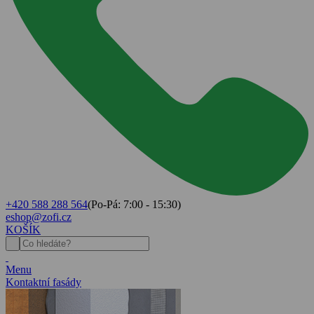
+420 588 288 564
(Po-Pá: 7:00 - 15:30)
eshop@zofi.cz
KOŠÍK
Menu
Kontaktní fasády