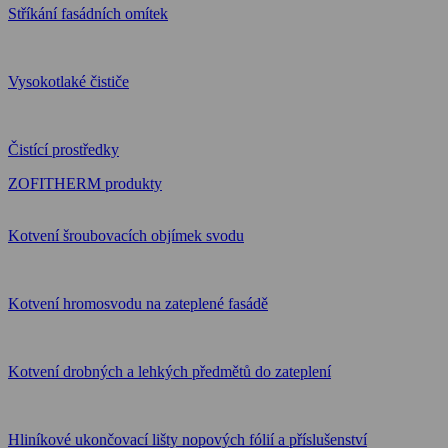
Stříkání fasádních omítek
Vysokotlaké čističe
Čistící prostředky
ZOFITHERM produkty
Kotvení šroubovacích objímek svodu
Kotvení hromosvodu na zateplené fasádě
Kotvení drobných a lehkých předmětů do zateplení
Hliníkové ukončovací lišty nopových fólií a příslušenství