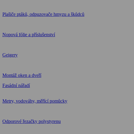
Plašiče ptáků, odpuzovače hmyzu a škůdců
Nopová fólie a příslušenství
Geigery
Montáž oken a dveří
Fasádní nářadí
Metry, vodováhy, měřící pomůcky
Odporové řezačky polystyrenu