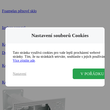
Foamglas pěnové sklo
Izolace aerogel
Nastavení souborů Cookies
Konopná izolace
Doplňky na fasádu
Tato stránka využívá cookies pro vaše lepší procházení webové
stránky. Tím, že na stránkách setrváte, souhlasíte s jejich používáním.
Více zjistíte zde
.
Kotvení do zateplení
V POŘÁDKU
Nastavení
Kotvící prvky do zateplení