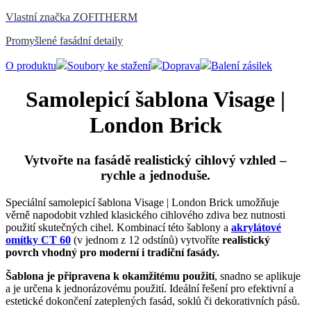
Vlastní značka ZOFITHERM
Promyšlené fasádní detaily
O produktu
Soubory ke stažení
Doprava
Balení zásilek
Samolepicí šablona Visage |
London Brick
Vytvořte na fasádě realistický cihlový vzhled –
rychle a jednoduše.
Speciální samolepicí šablona Visage | London Brick umožňuje
věrně napodobit vzhled klasického cihlového zdiva bez nutnosti
použití skutečných cihel. Kombinací této šablony a
akrylátové
omítky CT 60
(v jednom z 12 odstínů) vytvoříte
realistický
povrch vhodný pro moderní i tradiční fasády.
Šablona je připravena k okamžitému použití
, snadno se aplikuje
a je určena k jednorázovému použití. Ideální řešení pro efektivní a
estetické dokončení zateplených fasád, soklů či dekorativních pásů.