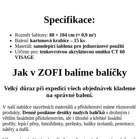
Specifikace:
Rozměr šablony:
88 × 104 cm (≈ 0,9 m²)
Balení:
kartonová krabice – 15 ks
Materiál:
samolepicí šablona pro jednorázové použití
Určeno pro:
tenkovrstvou akrylátovou omítku CT 60
VISAGE
Jak v ZOFI balíme balíčky
Velký důraz při expedici všech objednávek klademe
na správné balení.
V naší nabídce stavebních materiálů a příslušenství máme různorodé
produkty.
Denně posíláme desítky malých balíčků
s drobným i
větším fasádním příslušenstvím, ale i dlouhé a křehké fasádní
profily, lepící pěny, hmoždinky, perlinky, balíky izolantů, penetrace,
nátěry a další.