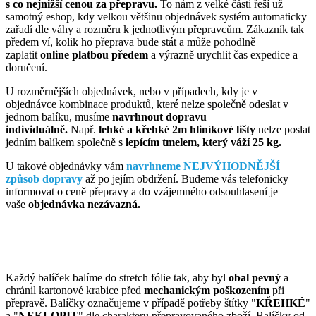
s co nejnižší cenou za přepravu.
To nám z velké části řeší už
samotný eshop, kdy velkou většinu objednávek systém automaticky
zařadí dle váhy a rozměru k jednotlivým přepravcům. Zákazník tak
předem ví, kolik ho přeprava bude stát a může pohodlně
zaplatit
online platbou předem
a výrazně urychlit čas expedice a
doručení.
U rozměrnějších objednávek, nebo v případech, kdy je v
objednávce kombinace produktů, které nelze společně odeslat v
jednom balíku, musíme
navrhnout dopravu
individuálně.
Např.
lehké a křehké 2m hliníkové lišty
nelze poslat
jedním balíkem společně s
lepícím tmelem, který váží 25 kg.
U takové objednávky vám
navrhneme NEJVÝHODNĚJŠÍ
způsob dopravy
až po jejím obdržení. Budeme vás telefonicky
informovat o ceně přepravy a do vzájemného odsouhlasení je
vaše
objednávka nezávazná.
Každý balíček balíme do stretch fólie tak, aby byl
obal pevný
a
chránil kartonové krabice před
mechanickým poškozením
při
přepravě. Balíčky označujeme v případě potřeby štítky "
KŘEHKÉ
"
a "
NEKLOPIT
" dle charakteru přepravovaného zboží. Balíčky od