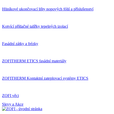
Hliníkové ukončovací lišty nopových fólií a příslušenství
Kotvící přítlačné talířky tepelných izolací
Fasádní zátky a frézky
ZOFITHERM ETICS fasádní materiály
ZOFITHERM Kontaktní zateplovací systémy ETICS
ZOFI věci
Slevy a Akce