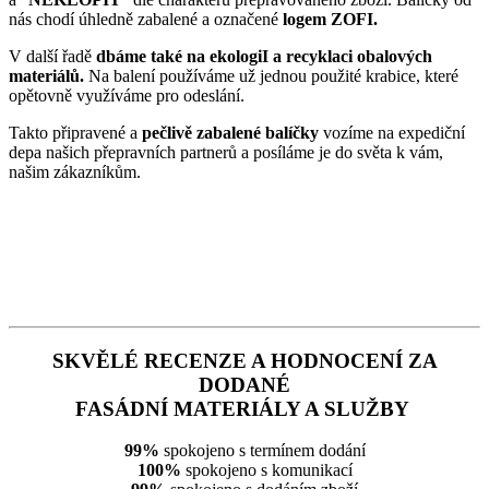
nás chodí úhledně zabalené a označené
logem ZOFI.
V další řadě
dbáme také na ekologiI a recyklaci obalových
materiálů.
Na balení používáme už jednou použité krabice, které
opětovně využíváme pro odeslání.
Takto připravené a
pečlivě zabalené balíčky
vozíme na expediční
depa našich přepravních partnerů a posíláme je do světa k vám,
našim zákazníkům.
SKVĚLÉ RECENZE A HODNOCENÍ ZA
DODANÉ
FASÁDNÍ MATERIÁLY A SLUŽBY
99%
spokojeno s termínem dodání
100%
spokojeno s komunikací