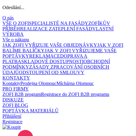
Odesílání...
O nás
VŠE O ZOFI
SPECIALISTÉ NA FASÁDY
ZOFÍKŮV
PŘÍBĚH
REALIZACE ZATEPLENÍ FASÁD
VLASTNÍ
VÝROBA
Vše o nákupu
JAK ZOFI VYŘIZUJE VAŠE OBJEDNÁVKY
JAK V ZOFI
BALÍME BALÍČKY
JAK V ZOFI VYŘIZUJEME VAŠE
POPTÁVKY
REKLAMACE
DOPRAVA A
PLATBA
SKLADOVÉ DOSTUPNOSTI
OBCHODNÍ
PODMÍNKY
ZÁSADY ZPRACOVÁNÍ OSOBNÍCH
ÚDAJŮ
ODSTOUPENÍ OD SMLOUVY
KONTAKTY
Kontakty
Prodejna Olomouc
Míchárna Olomouc
PRO FIRMY
ZOFI B2B program
Registrace do ZOFI B2B programu
DISKUZE
ZOFI BLOG
POPTÁVKA MATERIÁLŮ
Přihlášení
Registrace