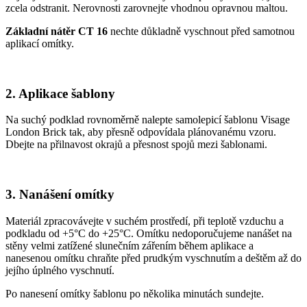
zcela odstranit. Nerovnosti zarovnejte vhodnou opravnou maltou.
Základní nátěr CT 16
nechte důkladně vyschnout před samotnou
aplikací omítky.
2. Aplikace šablony
Na suchý podklad rovnoměrně nalepte samolepicí šablonu Visage
London Brick tak, aby přesně odpovídala plánovanému vzoru.
Dbejte na přilnavost okrajů a přesnost spojů mezi šablonami.
3. Nanášení omítky
Materiál zpracovávejte v suchém prostředí, při teplotě vzduchu a
podkladu od +5°C do +25°C. Omítku nedoporučujeme nanášet na
stěny velmi zatížené slunečním zářením během aplikace a
nanesenou omítku chraňte před prudkým vyschnutím a deštěm až do
jejího úplného vyschnutí.
Po nanesení omítky šablonu po několika minutách sundejte.