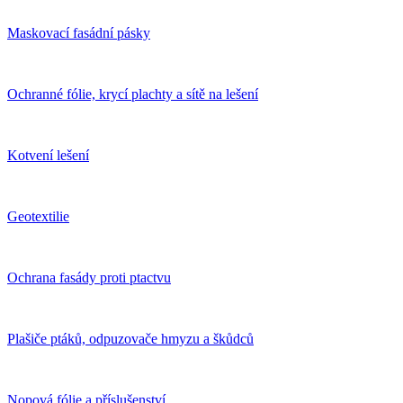
Maskovací fasádní pásky
Ochranné fólie, krycí plachty a sítě na lešení
Kotvení lešení
Geotextilie
Ochrana fasády proti ptactvu
Plašiče ptáků, odpuzovače hmyzu a škůdců
Nopová fólie a příslušenství