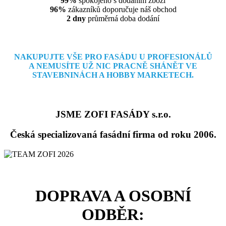
99%
spokojeno s dodáním zboží
96%
zákazníků doporučuje náš obchod
2 dny
průměrná doba dodání
NAKUPUJTE VŠE PRO FASÁDU U PROFESIONÁLŮ
A NEMUSÍTE
UŽ NIC PRACNĚ SHÁNĚT VE
STAVEBNINÁCH A HOBBY MARKETECH.
JSME ZOFI FASÁDY s.r.o.
Česká specializovaná fasádní firma od roku 2006.
DOPRAVA A OSOBNÍ
ODBĚR: