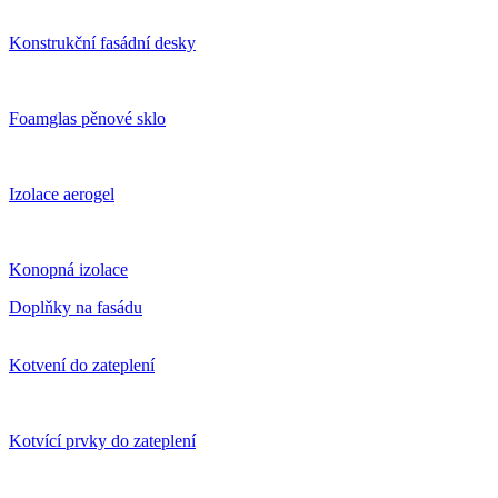
Konstrukční fasádní desky
Foamglas pěnové sklo
Izolace aerogel
Konopná izolace
Doplňky na fasádu
Kotvení do zateplení
Kotvící prvky do zateplení