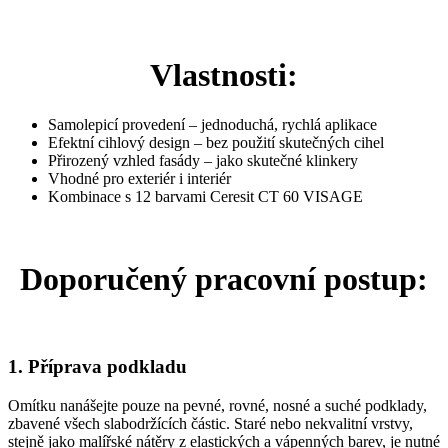
Vlastnosti:
Samolepicí provedení – jednoduchá, rychlá aplikace
Efektní cihlový design – bez použití skutečných cihel
Přirozený vzhled fasády – jako skutečné klinkery
Vhodné pro exteriér i interiér
Kombinace s 12 barvami Ceresit CT 60 VISAGE
Doporučený pracovní postup:
1. Příprava podkladu
Omítku nanášejte pouze na pevné, rovné, nosné a suché podklady,
zbavené všech slabodržících částic. Staré nebo nekvalitní vrstvy,
stejně jako malířské nátěry z elastických a vápenných barev, je nutné