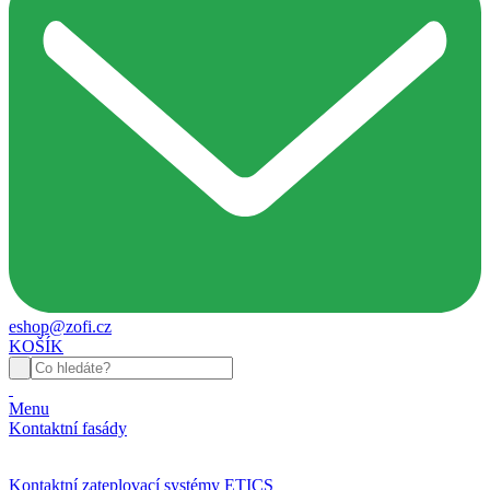
eshop@zofi.cz
KOŠÍK
Menu
Kontaktní fasády
Kontaktní zateplovací systémy ETICS