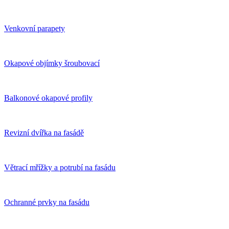
Venkovní parapety
Okapové objímky šroubovací
Balkonové okapové profily
Revizní dvířka na fasádě
Větrací mřížky a potrubí na fasádu
Ochranné prvky na fasádu