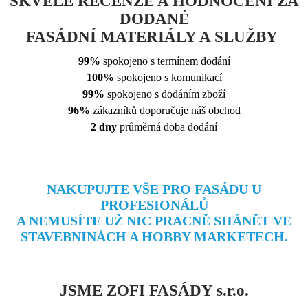
SKVĚLÉ RECENZE A HODNOCENÍ ZA
DODANÉ
FASÁDNÍ MATERIÁLY A SLUŽBY
99%
spokojeno s termínem dodání
100%
spokojeno s komunikací
99%
spokojeno s dodáním zboží
96%
zákazníků doporučuje náš obchod
2 dny
průměrná doba dodání
NAKUPUJTE VŠE PRO FASÁDU U
PROFESIONÁLŮ
A NEMUSÍTE
UŽ NIC PRACNĚ SHÁNĚT VE
STAVEBNINÁCH A HOBBY MARKETECH.
JSME ZOFI FASÁDY s.r.o.