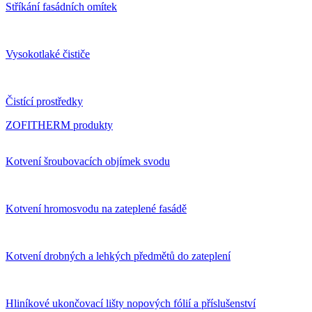
Stříkání fasádních omítek
Vysokotlaké čističe
Čistící prostředky
ZOFITHERM produkty
Kotvení šroubovacích objímek svodu
Kotvení hromosvodu na zateplené fasádě
Kotvení drobných a lehkých předmětů do zateplení
Hliníkové ukončovací lišty nopových fólií a příslušenství