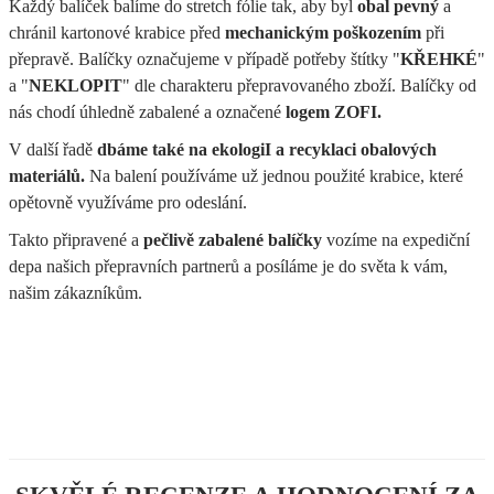
Každý balíček balíme do stretch fólie tak, aby byl
obal pevný
a
chránil kartonové krabice před
mechanickým poškozením
při
přepravě. Balíčky označujeme v případě potřeby štítky "
KŘEHKÉ
"
a "
NEKLOPIT
" dle charakteru přepravovaného zboží. Balíčky od
nás chodí úhledně zabalené a označené
logem ZOFI.
V další řadě
dbáme také na ekologiI a recyklaci obalových
materiálů.
Na balení používáme už jednou použité krabice, které
opětovně využíváme pro odeslání.
Takto připravené a
pečlivě zabalené balíčky
vozíme na expediční
depa našich přepravních partnerů a posíláme je do světa k vám,
našim zákazníkům.