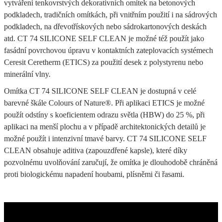
vytváření tenkovrstvých dekorativních omítek na betonových
podkladech, tradičních omítkách, při vnitřním použití i na sádrových
podkladech, na dřevotřískových nebo sádrokartonových deskách
atd. CT 74 SILICONE SELF CLEAN je možné též použít jako
fasádní povrchovou úpravu v kontaktních zateplovacích systémech
Ceresit Ceretherm (ETICS) za použití desek z polystyrenu nebo
minerální vlny.
Omítka CT 74 SILICONE SELF CLEAN je dostupná v celé
barevné škále Colours of Nature®. Při aplikaci ETICS je možné
použít odstíny s koeficientem odrazu světla (HBW) do 25 %, při
aplikaci na menší plochu a v případě architektonických detailů je
možné použít i intenzivní tmavé barvy. CT 74 SILICONE SELF
CLEAN obsahuje aditiva (zapouzdřené kapsle), které díky
pozvolnému uvolňování zaručují, že omítka je dlouhodobě chráněná
proti biologickému napadení houbami, plísněmi či řasami.