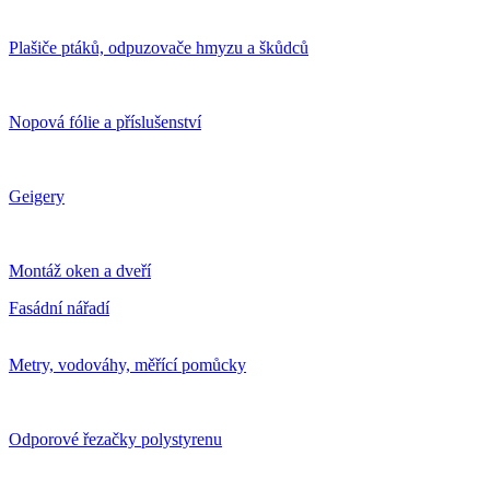
Plašiče ptáků, odpuzovače hmyzu a škůdců
Nopová fólie a příslušenství
Geigery
Montáž oken a dveří
Fasádní nářadí
Metry, vodováhy, měřící pomůcky
Odporové řezačky polystyrenu