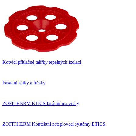
Kotvící přítlačné talířky tepelných izolací
Fasádní zátky a frézky
ZOFITHERM ETICS fasádní materiály
ZOFITHERM Kontaktní zateplovací systémy ETICS