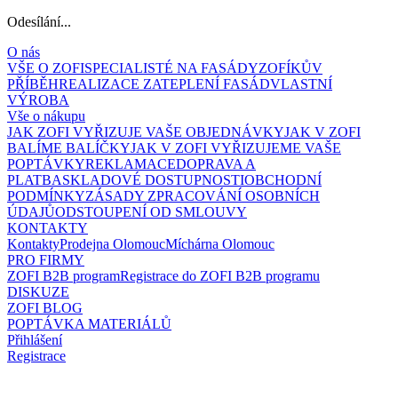
Odesílání...
O nás
VŠE O ZOFI
SPECIALISTÉ NA FASÁDY
ZOFÍKŮV
PŘÍBĚH
REALIZACE ZATEPLENÍ FASÁD
VLASTNÍ
VÝROBA
Vše o nákupu
JAK ZOFI VYŘIZUJE VAŠE OBJEDNÁVKY
JAK V ZOFI
BALÍME BALÍČKY
JAK V ZOFI VYŘIZUJEME VAŠE
POPTÁVKY
REKLAMACE
DOPRAVA A
PLATBA
SKLADOVÉ DOSTUPNOSTI
OBCHODNÍ
PODMÍNKY
ZÁSADY ZPRACOVÁNÍ OSOBNÍCH
ÚDAJŮ
ODSTOUPENÍ OD SMLOUVY
KONTAKTY
Kontakty
Prodejna Olomouc
Míchárna Olomouc
PRO FIRMY
ZOFI B2B program
Registrace do ZOFI B2B programu
DISKUZE
ZOFI BLOG
POPTÁVKA MATERIÁLŮ
Přihlášení
Registrace