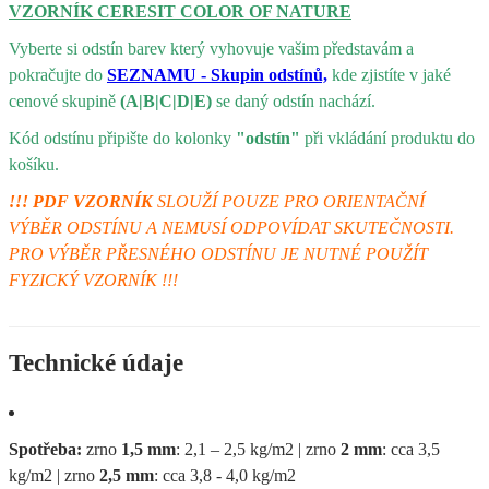
VZORNÍK CERESIT COLOR OF NATURE
Vyberte si odstín barev který vyhovuje vašim představám a
pokračujte do
SEZNAMU - Skupin odstínů,
kde zjistíte v jaké
cenové skupině
(A|B|C|D|E)
se daný odstín nachází.
Kód odstínu připište do kolonky
"odstín"
při vkládání produktu do
košíku.
!!! PDF VZORNÍK
SLOUŽÍ POUZE PRO ORIENTAČNÍ
VÝBĚR ODSTÍNU A NEMUSÍ ODPOVÍDAT SKUTEČNOSTI.
PRO VÝBĚR PŘESNÉHO ODSTÍNU JE NUTNÉ POUŽÍT
FYZICKÝ VZORNÍK !!!
Technické údaje
Spotřeba:
zrno
1,5 mm
: 2,1 – 2,5 kg/m2 | zrno
2 mm
: cca 3,5
kg/m2 | zrno
2,5 mm
: cca 3,8 - 4,0 kg/m2