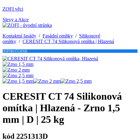
ZOFI věci
Slevy a Akce
Kontaktní fasády
/
Fasádní omítky
/
Silikonové
omítky
/
CERESIT CT 74 Silikonová omítka | Hlazená
DOPORUČUJEME
CERESIT CT 74 Silikonová
omítka | Hlazená - Zrno 1,5
mm | D | 25 kg
kód 2251313D