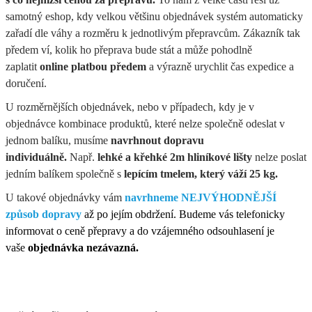
samotný eshop, kdy velkou většinu objednávek systém automaticky
zařadí dle váhy a rozměru k jednotlivým přepravcům. Zákazník tak
předem ví, kolik ho přeprava bude stát a může pohodlně
zaplatit
online platbou předem
a výrazně urychlit čas expedice a
doručení.
U rozměrnějších objednávek, nebo v případech, kdy je v
objednávce kombinace produktů, které nelze společně odeslat v
jednom balíku, musíme
navrhnout dopravu
individuálně.
Např.
lehké a křehké 2m hliníkové lišty
nelze poslat
jedním balíkem společně s
lepícím tmelem, který váží 25 kg.
U takové objednávky vám
navrhneme NEJVÝHODNĚJŠÍ
způsob dopravy
až po jejím obdržení. Budeme vás telefonicky
informovat o ceně přepravy a do vzájemného odsouhlasení je
vaše
objednávka nezávazná.