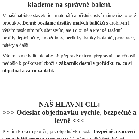
klademe na správné balení.
V naší nabídce stavebních materiálů a příslušenství máme různorodé
produkty.
Denně posíláme desítky malých balíčků
s drobným i
větším fasádním příslušenstvím, ale i dlouhé a křehké fasádní
profily, lepící pěny, hmoždinky, perlinky, balíky izolantů, penetrace,
nátěry a další.
Vše musíme balit tak, aby při přepravě externí přepravní společností
nedošlo k poškození zboží a
zákazník dostal v pořádku to, co si
objednal a za co zaplatil.
NÁŠ HLAVNÍ CÍL:
>>> Odeslat objednávku rychle, bezpečně a
levně <<<
Prvním krokem je určit, jak objednávku poslat
bezpečně a zároveň
s co nejnižší cenou za přepravu.
To nám z velké části řeší už