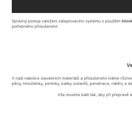
Správný postup založení zateplovacího systému s použitím
hliní
potřebného příslušenství.
Ve
V naší nabídce stavebních materiálů a příslušenství máme různo
pěny, hmoždinky, perlinky, balíky izolantů, penetrace, nátěry a dal
Vše musíme balit tak, aby při přepravě 