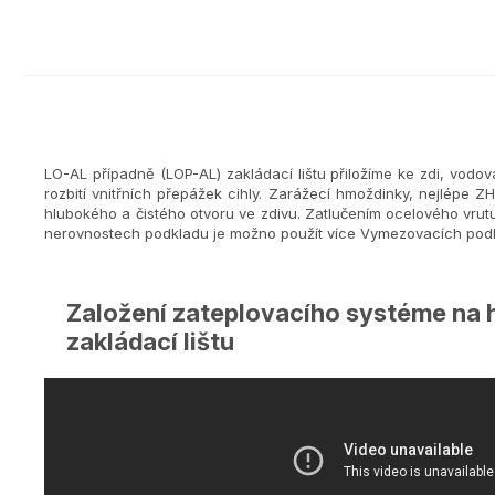
LO-AL případně (LOP-AL) zakládací lištu přiložíme ke zdi, vod
rozbití vnitřních přepážek cihly. Zarážecí hmoždinky, nejlépe
hlubokého a čistého otvoru ve zdivu. Zatlučením ocelového vrutu
nerovnostech podkladu je možno použít více Vymezovacích podl
Založení zateplovacího systéme na 
zakládací lištu