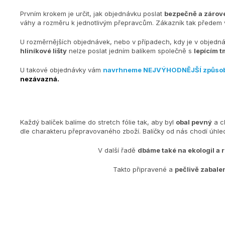
Prvním krokem je určit, jak objednávku poslat
bezpečně a zárove
váhy a rozměru k jednotlivým přepravcům. Zákazník tak předem v
U rozměrnějších objednávek, nebo v případech, kdy je v objedn
hliníkové lišty
nelze poslat jedním balíkem společně s
lepícím t
U takové objednávky vám
navrhneme NEJVÝHODNĚJŠÍ způso
nezávazná.
Každý balíček balíme do stretch fólie tak, aby byl
obal pevný
a c
dle charakteru přepravovaného zboží. Balíčky od nás chodí úh
V další řadě
dbáme také na ekologiI a 
Takto připravené a
pečlivě zabale