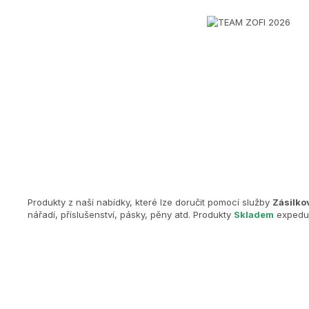
Produkty z naší nabídky, které lze doručit pomocí služby
Zásilko
nářadí, příslušenství, pásky, pěny atd. Produkty
Skladem
expeduj