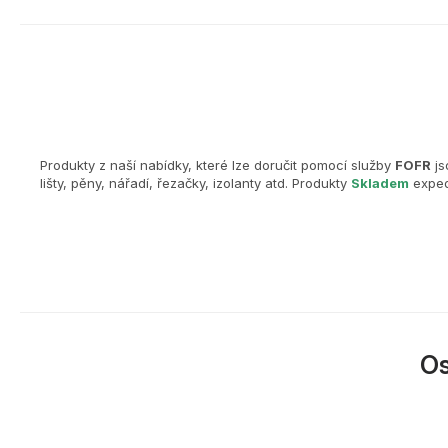
Produkty z naší nabídky, které lze doručit pomocí služby
FOFR
js
lišty, pěny, nářadí, řezačky, izolanty atd. Produkty
Skladem
exped
O