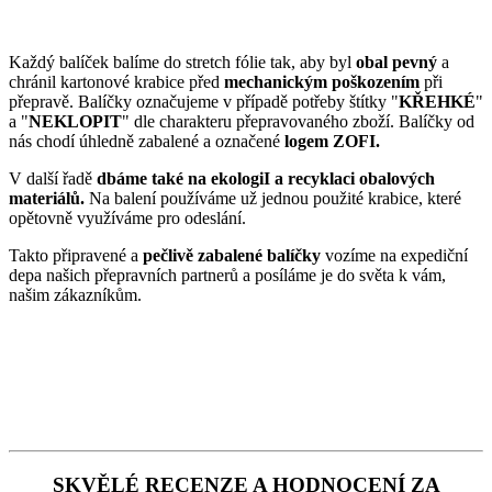
Každý balíček balíme do stretch fólie tak, aby byl
obal pevný
a
chránil kartonové krabice před
mechanickým poškozením
při
přepravě. Balíčky označujeme v případě potřeby štítky "
KŘEHKÉ
"
a "
NEKLOPIT
" dle charakteru přepravovaného zboží. Balíčky od
nás chodí úhledně zabalené a označené
logem ZOFI.
V další řadě
dbáme také na ekologiI a recyklaci obalových
materiálů.
Na balení používáme už jednou použité krabice, které
opětovně využíváme pro odeslání.
Takto připravené a
pečlivě zabalené balíčky
vozíme na expediční
depa našich přepravních partnerů a posíláme je do světa k vám,
našim zákazníkům.
SKVĚLÉ RECENZE A HODNOCENÍ ZA