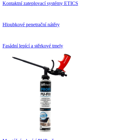
Kontaktní zateplovací systémy ETICS
Hloubkové penetrační nátěry
Fasádní lepící a stěrkové tmely