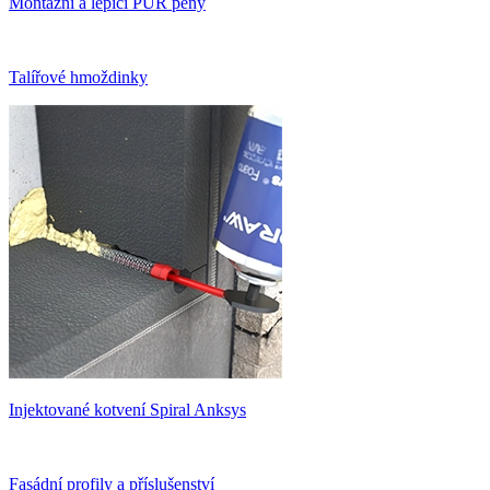
Montážní a lepící PUR pěny
Talířové hmoždinky
Injektované kotvení Spiral Anksys
Fasádní profily a příslušenství