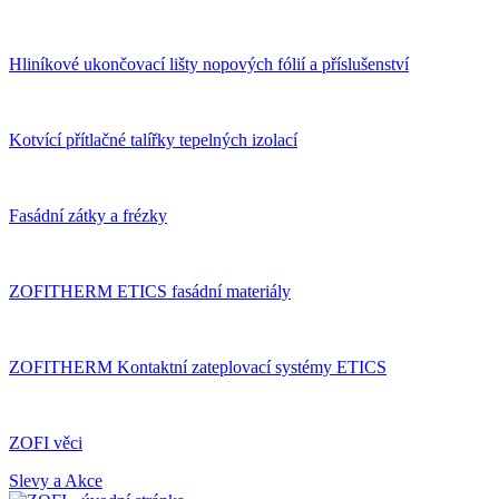
Hliníkové ukončovací lišty nopových fólií a příslušenství
Kotvící přítlačné talířky tepelných izolací
Fasádní zátky a frézky
ZOFITHERM ETICS fasádní materiály
ZOFITHERM Kontaktní zateplovací systémy ETICS
ZOFI věci
Slevy a Akce