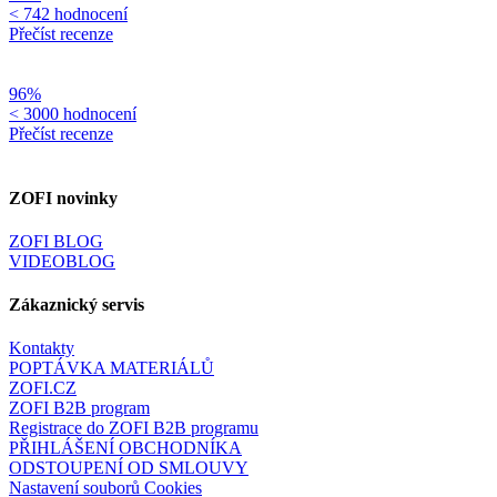
< 742 hodnocení
Přečíst recenze
96%
< 3000 hodnocení
Přečíst recenze
ZOFI novinky
ZOFI BLOG
VIDEOBLOG
Zákaznický servis
Kontakty
POPTÁVKA MATERIÁLŮ
ZOFI.CZ
ZOFI B2B program
Registrace do ZOFI B2B programu
PŘIHLÁŠENÍ OBCHODNÍKA
ODSTOUPENÍ OD SMLOUVY
Nastavení souborů Cookies