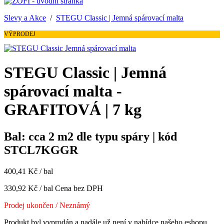
Slevy a Akce
/
STEGU Classic | Jemná spárovací malta
VÝPRODEJ
STEGU Classic | Jemná
spárovací malta -
GRAFITOVÁ | 7 kg
Bal: cca 2 m2 dle typu spáry | kód
STCL7KGGR
400,41 Kč / bal
330,92 Kč / bal
Cena bez DPH
Prodej ukončen
/ Neznámý
Produkt byl vyprodán a nadále už není v nabídce našeho eshopu.