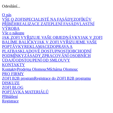
Odesílání...
O nás
VŠE O ZOFI
SPECIALISTÉ NA FASÁDY
ZOFÍKŮV
PŘÍBĚH
REALIZACE ZATEPLENÍ FASÁD
VLASTNÍ
VÝROBA
Vše o nákupu
JAK ZOFI VYŘIZUJE VAŠE OBJEDNÁVKY
JAK V ZOFI
BALÍME BALÍČKY
JAK V ZOFI VYŘIZUJEME VAŠE
POPTÁVKY
REKLAMACE
DOPRAVA A
PLATBA
SKLADOVÉ DOSTUPNOSTI
OBCHODNÍ
PODMÍNKY
ZÁSADY ZPRACOVÁNÍ OSOBNÍCH
ÚDAJŮ
ODSTOUPENÍ OD SMLOUVY
KONTAKTY
Kontakty
Prodejna Olomouc
Míchárna Olomouc
PRO FIRMY
ZOFI B2B program
Registrace do ZOFI B2B programu
DISKUZE
ZOFI BLOG
POPTÁVKA MATERIÁLŮ
Přihlášení
Registrace