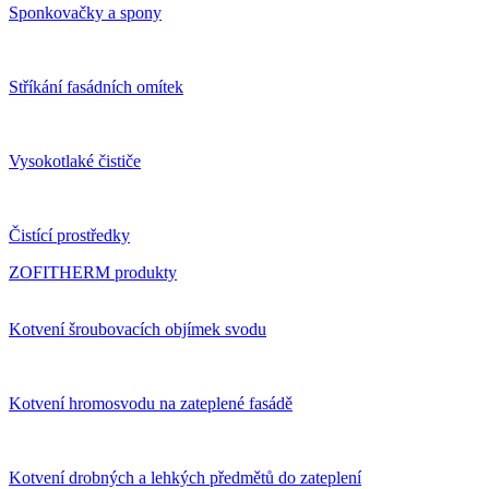
Sponkovačky a spony
Stříkání fasádních omítek
Vysokotlaké čističe
Čistící prostředky
ZOFITHERM produkty
Kotvení šroubovacích objímek svodu
Kotvení hromosvodu na zateplené fasádě
Kotvení drobných a lehkých předmětů do zateplení