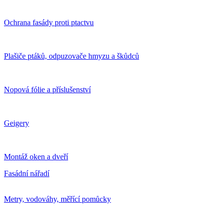
Ochrana fasády proti ptactvu
Plašiče ptáků, odpuzovače hmyzu a škůdců
Nopová fólie a příslušenství
Geigery
Montáž oken a dveří
Fasádní nářadí
Metry, vodováhy, měřící pomůcky