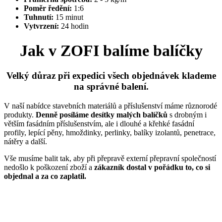
Poměr ředění:
1:6
Tuhnutí:
15 minut
Vytvrzení:
24 hodin
Jak v ZOFI balíme balíčky
Velký důraz při expedici všech objednávek klademe
na správné balení.
V naší nabídce stavebních materiálů a příslušenství máme různorodé
produkty.
Denně posíláme desítky malých balíčků
s drobným i
větším fasádním příslušenstvím, ale i dlouhé a křehké fasádní
profily, lepící pěny, hmoždinky, perlinky, balíky izolantů, penetrace,
nátěry a další.
Vše musíme balit tak, aby při přepravě externí přepravní společností
nedošlo k poškození zboží a
zákazník dostal v pořádku to, co si
objednal a za co zaplatil.