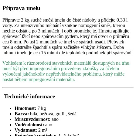
Příprava tmelu
Připravte 2 kg suché směsi tmelu do čisté nádoby a přidejte 0,33 l
vody. Za intenzivního míchání vznikne homogenní směs, kterou
nechte odstát a po 3 minutách ji opět promíchejte. Hmotu aplikujte
spárovací lžicí nebo spárovacím pytlem, který má otvor o průměru
cca 8 mm. Po asi 2 minutách se tmel ve spárách usadí. Přebytek
tmelu odstraňte špachtlí a spáru začistěte vlhkým štětcem. Doba
tuhnutí tmelu je cca 15 minut dle teplotních podmínek při spárování.
Vzhledem k různorodosti stavebních materiálů dostupných na trhu,
musí být před impregnováním provedeny zkoušky za účelem
vyloučení jakéhokoliv nepředvídatelného problému, který může
nastat během impregnování materiálu.
Technické informace
Hmotnost:
7 kg
Barva:
bílá, béžová, grafit, šedá
Mrazuvzdornost:
ano
Voděodolnost:
ano
Vydatnost:
2 m²
Průměrná spotřeba:
2 - 5 kg/m²