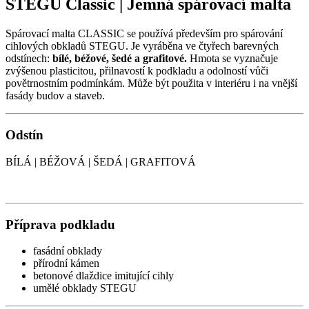
STEGU Classic | Jemná spárovací malta
Spárovací malta CLASSIC se používá především pro spárování
cihlových obkladů STEGU. Je vyráběna ve čtyřech barevných
odstínech:
bílé, béžové, šedé a grafitové.
Hmota se vyznačuje
zvýšenou plasticitou, přilnavostí k podkladu a odolností vůči
povětrnostním podmínkám. Může být použita v interiéru i na vnější
fasády budov a staveb.
Odstín
BÍLÁ | BÉŽOVÁ | ŠEDÁ | GRAFITOVÁ
Příprava podkladu
fasádní obklady
přírodní kámen
betonové dlaždice imitující cihly
umělé obklady STEGU