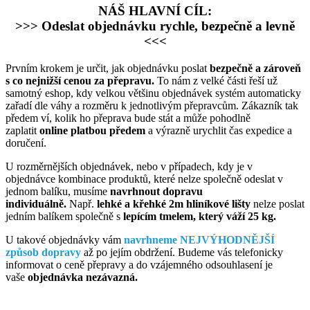
NÁŠ HLAVNÍ CÍL:
>>> Odeslat objednávku rychle, bezpečně a levně
<<<
Prvním krokem je určit, jak objednávku poslat
bezpečně a zároveň
s co nejnižší cenou za přepravu.
To nám z velké části řeší už
samotný eshop, kdy velkou většinu objednávek systém automaticky
zařadí dle váhy a rozměru k jednotlivým přepravcům. Zákazník tak
předem ví, kolik ho přeprava bude stát a může pohodlně
zaplatit
online platbou předem
a výrazně urychlit čas expedice a
doručení.
U rozměrnějších objednávek, nebo v případech, kdy je v
objednávce kombinace produktů, které nelze společně odeslat v
jednom balíku, musíme
navrhnout dopravu
individuálně.
Např.
lehké a křehké 2m hliníkové lišty
nelze poslat
jedním balíkem společně s
lepícím tmelem, který váží 25 kg.
U takové objednávky vám
navrhneme NEJVÝHODNĚJŠÍ
způsob dopravy
až po jejím obdržení. Budeme vás telefonicky
informovat o ceně přepravy a do vzájemného odsouhlasení je
vaše
objednávka nezávazná.