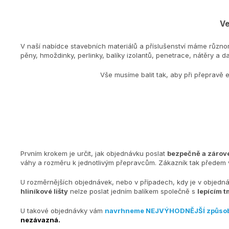
Ve
V naší nabídce stavebních materiálů a příslušenství máme různo
pěny, hmoždinky, perlinky, balíky izolantů, penetrace, nátěry a dal
Vše musíme balit tak, aby při přepravě 
Prvním krokem je určit, jak objednávku poslat
bezpečně a zárove
váhy a rozměru k jednotlivým přepravcům. Zákazník tak předem v
U rozměrnějších objednávek, nebo v případech, kdy je v objedn
hliníkové lišty
nelze poslat jedním balíkem společně s
lepícím t
U takové objednávky vám
navrhneme NEJVÝHODNĚJŠÍ způso
nezávazná.