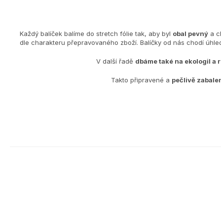
Každý balíček balíme do stretch fólie tak, aby byl
obal pevný
a c
dle charakteru přepravovaného zboží. Balíčky od nás chodí úh
V další řadě
dbáme také na ekologiI a 
Takto připravené a
pečlivě zabale