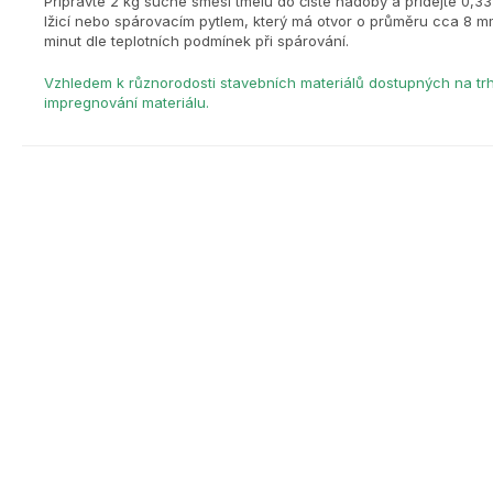
Připravte 2 kg suché směsi tmelu do čisté nádoby a přidejte 0,33
lžicí nebo spárovacím pytlem, který má otvor o průměru cca 8 mm
minut dle teplotních podmínek při spárování.
Vzhledem k různorodosti stavebních materiálů dostupných na tr
impregnování materiálu.