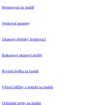
Hromosvod na fasádě
Venkovní parapety
Okapové objímky šroubovací
Balkonové okapové profily
Revizní dvířka na fasádě
Větrací mřížky a potrubí na fasádu
Ochranné prvky na fasádu