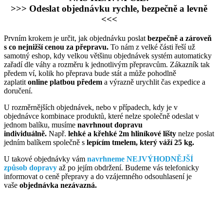
>>> Odeslat objednávku rychle, bezpečně a levně
<<<
Prvním krokem je určit, jak objednávku poslat
bezpečně a zároveň
s co nejnižší cenou za přepravu.
To nám z velké části řeší už
samotný eshop, kdy velkou většinu objednávek systém automaticky
zařadí dle váhy a rozměru k jednotlivým přepravcům. Zákazník tak
předem ví, kolik ho přeprava bude stát a může pohodlně
zaplatit
online platbou předem
a výrazně urychlit čas expedice a
doručení.
U rozměrnějších objednávek, nebo v případech, kdy je v
objednávce kombinace produktů, které nelze společně odeslat v
jednom balíku, musíme
navrhnout dopravu
individuálně.
Např.
lehké a křehké 2m hliníkové lišty
nelze poslat
jedním balíkem společně s
lepícím tmelem, který váží 25 kg.
U takové objednávky vám
navrhneme NEJVÝHODNĚJŠÍ
způsob dopravy
až po jejím obdržení. Budeme vás telefonicky
informovat o ceně přepravy a do vzájemného odsouhlasení je
vaše
objednávka nezávazná.