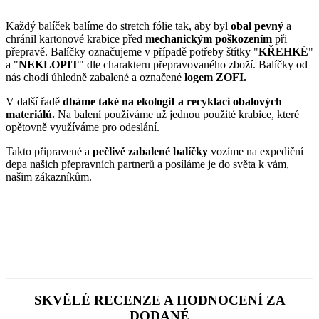
Každý balíček balíme do stretch fólie tak, aby byl
obal pevný
a
chránil kartonové krabice před
mechanickým poškozením
při
přepravě. Balíčky označujeme v případě potřeby štítky "
KŘEHKÉ
"
a "
NEKLOPIT
" dle charakteru přepravovaného zboží. Balíčky od
nás chodí úhledně zabalené a označené
logem ZOFI.
V další řadě
dbáme také na ekologiI a recyklaci obalových
materiálů.
Na balení používáme už jednou použité krabice, které
opětovně využíváme pro odeslání.
Takto připravené a
pečlivě zabalené balíčky
vozíme na expediční
depa našich přepravních partnerů a posíláme je do světa k vám,
našim zákazníkům.
SKVĚLÉ RECENZE A HODNOCENÍ ZA
DODANÉ