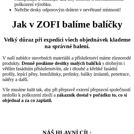
poškození výrobku.
Neřežte desky odporovým drátem v nevětrané místnosti!
Jak v ZOFI balíme balíčky
Velký důraz při expedici všech objednávek klademe
na správné balení.
V naší nabídce stavebních materiálů a příslušenství máme různorodé
produkty.
Denně posíláme desítky malých balíčků
s drobným i
větším fasádním příslušenstvím, ale i dlouhé a křehké fasádní
profily, lepící pěny, hmoždinky, perlinky, balíky izolantů, penetrace,
nátěry a další.
Vše musíme balit tak, aby při přepravě externí přepravní společností
nedošlo k poškození zboží a
zákazník dostal v pořádku to, co si
objednal a za co zaplatil.
NÁŠ HLAVNÍ CÍL: