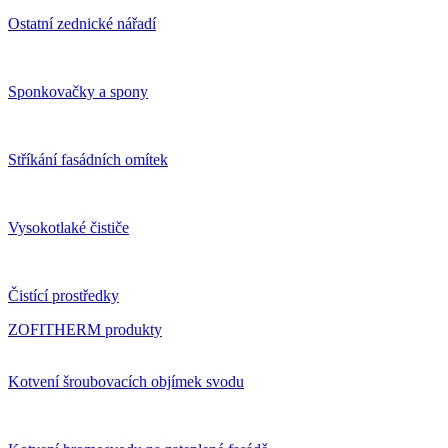
Ostatní zednické nářadí
Sponkovačky a spony
Stříkání fasádních omítek
Vysokotlaké čističe
Čistící prostředky
ZOFITHERM produkty
Kotvení šroubovacích objímek svodu