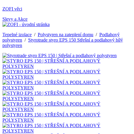
ZOFI věci
Slevy a Akce
Tepelné izolace
/
Polystyren na zateplení domu
/
Podlahový
polystyren
/
Styrotrade styro EPS 150 Střešní a podlahový bílý
polystyren