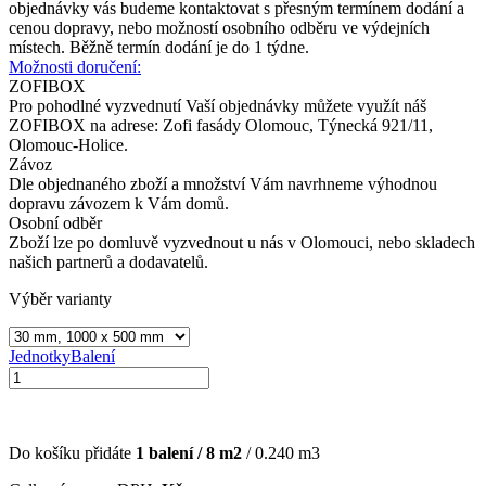
objednávky vás budeme kontaktovat s přesným termínem dodání a
cenou dopravy, nebo možností osobního odběru ve výdejních
místech. Běžně termín dodání je do 1 týdne.
Možnosti doručení:
ZOFIBOX
Pro pohodlné vyzvednutí Vaší objednávky můžete využít náš
ZOFIBOX na adrese: Zofi fasády Olomouc, Týnecká 921/11,
Olomouc-Holice.
Závoz
Dle objednaného zboží a množství Vám navrhneme výhodnou
dopravu závozem k Vám domů.
Osobní odběr
Zboží lze po domluvě vyzvednout u nás v Olomouci, nebo skladech
našich partnerů a dodavatelů.
Výběr varianty
Jednotky
Balení
Do košíku přidáte
1
balení /
8
m2
/
0.240
m3