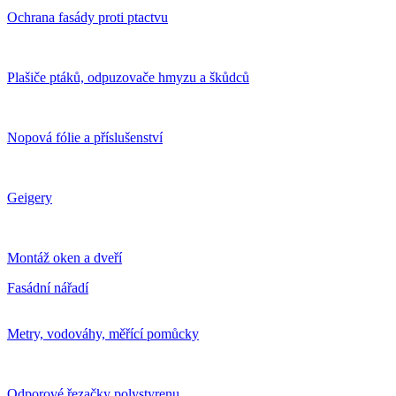
Ochrana fasády proti ptactvu
Plašiče ptáků, odpuzovače hmyzu a škůdců
Nopová fólie a příslušenství
Geigery
Montáž oken a dveří
Fasádní nářadí
Metry, vodováhy, měřící pomůcky
Odporové řezačky polystyrenu