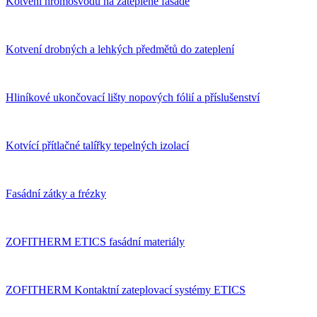
Kotvení hromosvodu na zateplené fasádě
Kotvení drobných a lehkých předmětů do zateplení
Hliníkové ukončovací lišty nopových fólií a příslušenství
Kotvící přítlačné talířky tepelných izolací
Fasádní zátky a frézky
ZOFITHERM ETICS fasádní materiály
ZOFITHERM Kontaktní zateplovací systémy ETICS