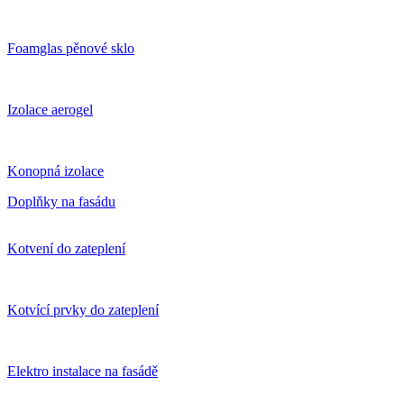
Foamglas pěnové sklo
Izolace aerogel
Konopná izolace
Doplňky na fasádu
Kotvení do zateplení
Kotvící prvky do zateplení
Elektro instalace na fasádě