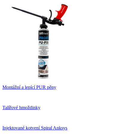
Montážní a lepící PUR pěny
Talířové hmoždinky
Injektované kotvení Spiral Anksys