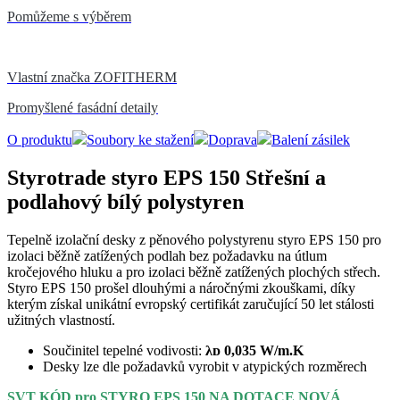
Pomůžeme s výběrem
Vlastní značka ZOFITHERM
Promyšlené fasádní detaily
O produktu
Soubory ke stažení
Doprava
Balení zásilek
Styrotrade styro EPS 150 Střešní a
podlahový bílý polystyren
Tepelně izolační desky z pěnového polystyrenu styro EPS 150 pro
izolaci běžně zatížených podlah bez požadavku na útlum
kročejového hluku a pro izolaci běžně zatížených plochých střech.
Styro EPS 150 prošel dlouhými a náročnými zkouškami, díky
kterým získal unikátní evropský certifikát zaručující 50 let stálosti
užitných vlastností.
Součinitel tepelné vodivosti:
λᴅ 0,035 W/m.K
Desky lze dle požadavků vyrobit v atypických rozměrech
SVT KÓD pro STYRO EPS 150 NA DOTACE NOVÁ