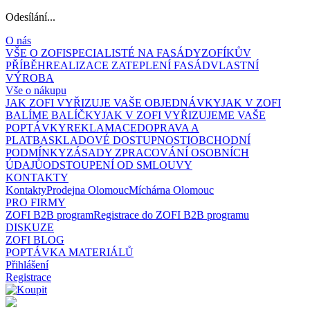
Odesílání...
O nás
VŠE O ZOFI
SPECIALISTÉ NA FASÁDY
ZOFÍKŮV
PŘÍBĚH
REALIZACE ZATEPLENÍ FASÁD
VLASTNÍ
VÝROBA
Vše o nákupu
JAK ZOFI VYŘIZUJE VAŠE OBJEDNÁVKY
JAK V ZOFI
BALÍME BALÍČKY
JAK V ZOFI VYŘIZUJEME VAŠE
POPTÁVKY
REKLAMACE
DOPRAVA A
PLATBA
SKLADOVÉ DOSTUPNOSTI
OBCHODNÍ
PODMÍNKY
ZÁSADY ZPRACOVÁNÍ OSOBNÍCH
ÚDAJŮ
ODSTOUPENÍ OD SMLOUVY
KONTAKTY
Kontakty
Prodejna Olomouc
Míchárna Olomouc
PRO FIRMY
ZOFI B2B program
Registrace do ZOFI B2B programu
DISKUZE
ZOFI BLOG
POPTÁVKA MATERIÁLŮ
Přihlášení
Registrace