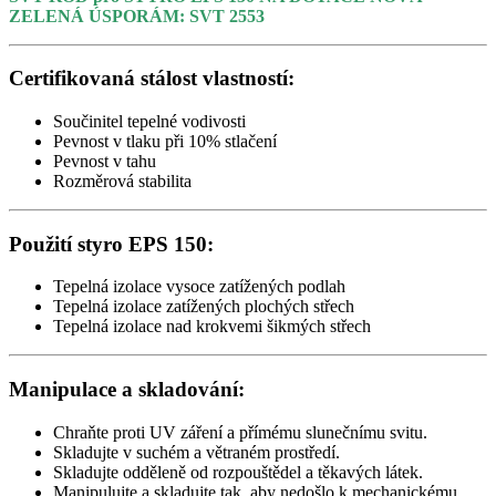
ZELENÁ ÚSPORÁM: SVT 2553
Certifikovaná stálost vlastností:
Součinitel tepelné vodivosti
Pevnost v tlaku při 10% stlačení
Pevnost v tahu
Rozměrová stabilita
Použití styro EPS 150:
Tepelná izolace vysoce zatížených podlah
Tepelná izolace zatížených plochých střech
Tepelná izolace nad krokvemi šikmých střech
Manipulace a skladování:
Chraňte proti UV záření a přímému slunečnímu svitu.
Skladujte v suchém a větraném prostředí.
Skladujte odděleně od rozpouštědel a těkavých látek.
Manipulujte a skladujte tak, aby nedošlo k mechanickému