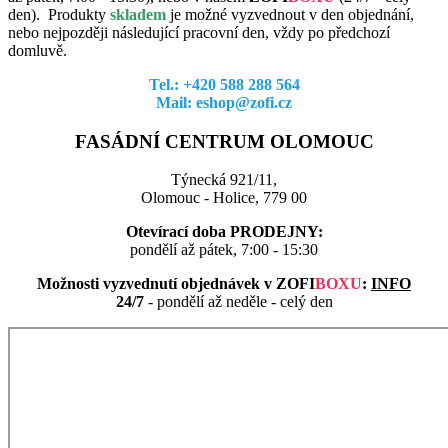
den). Produkty
skladem
je možné vyzvednout v den objednání,
nebo nejpozději následující pracovní den, vždy po předchozí
domluvě.
Tel.: +420 588 288 564
Mail: eshop@zofi.cz
FASÁDNÍ CENTRUM OLOMOUC
Týnecká 921/11,
Olomouc - Holice, 779 00
Otevírací doba PRODEJNY:
pondělí až pátek, 7:00 - 15:30
Možnosti vyzvednutí objednávek v
ZOFI
BOXU
:
INFO
24/7
- pondělí až neděle - celý den