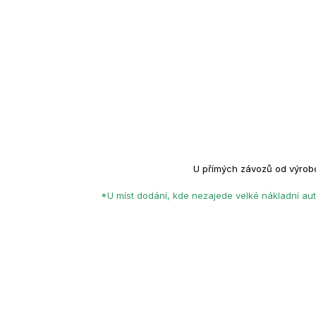
U přímých závozů od výrob
*U míst dodání, kde nezajede velké nákladní aut