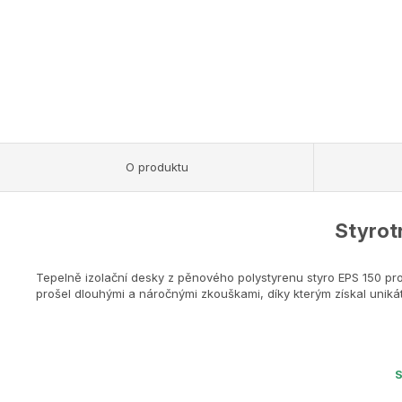
O produktu
Styrot
Tepelně izolační desky z pěnového polystyrenu styro EPS 150 pr
prošel dlouhými a náročnými zkouškami, díky kterým získal unikátní 
S