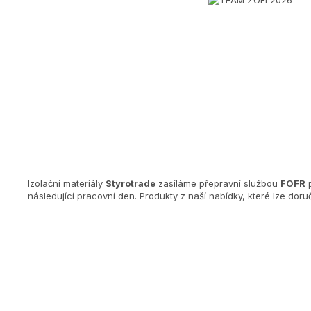
Izolační materiály
Styrotrade
zasíláme přepravní službou
FOFR
p
následující pracovní den. Produkty z naší nabídky, které lze dor