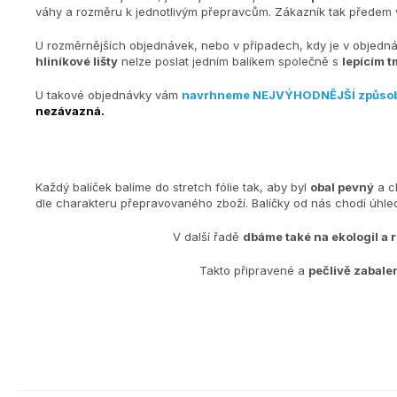
váhy a rozměru k jednotlivým přepravcům. Zákazník tak předem v
U rozměrnějších objednávek, nebo v případech, kdy je v objedn
hliníkové lišty
nelze poslat jedním balíkem společně s
lepícím t
U takové objednávky vám
navrhneme NEJVÝHODNĚJŠÍ způso
nezávazná.
Každý balíček balíme do stretch fólie tak, aby byl
obal pevný
a c
dle charakteru přepravovaného zboží. Balíčky od nás chodí úh
V další řadě
dbáme také na ekologiI a 
Takto připravené a
pečlivě zabale