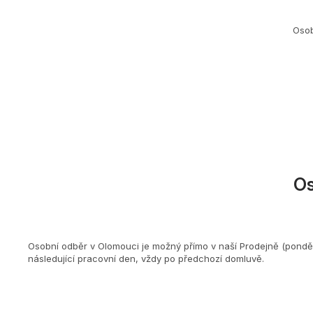
Osob
O
Osobní odběr v Olomouci je možný přímo v naší Prodejně (ponděl
následující pracovní den, vždy po předchozí domluvě.