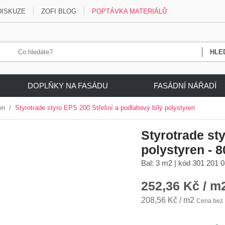
DISKUZE
ZOFI BLOG
POPTÁVKA MATERIÁLŮ
DOPLŇKY NA FASÁDU
FASÁDNÍ NÁŘADÍ
mu
/
Podlahový polystyren
/
Styrotrade styro EPS 200 Střešní a podlahový 
Styrotrade st
polystyren - 
Bal: 3 m2 | kód 301 201 
252,36 Kč / m
208,56 Kč / m2
Cena bez