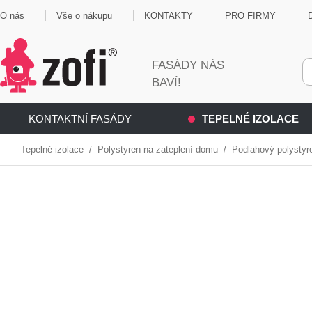
O nás
Vše o nákupu
KONTAKTY
PRO FIRMY
FASÁDY NÁS
BAVÍ!
KONTAKTNÍ FASÁDY
TEPELNÉ IZOLACE
Tepelné izolace
/
Polystyren na zateplení do