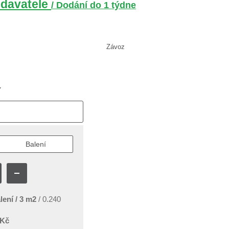
davatele
/ Dodání do 1 týdne
Závoz
Y
Balení
lení /
3
m2
/
0.240
Kč