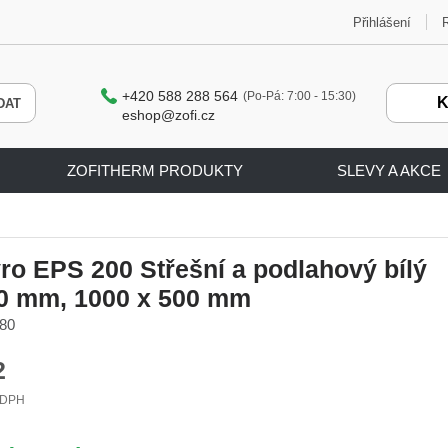
Přihlášení
+420 588 288 564
(Po-Pá: 7:00 - 15:30)
K
eshop@zofi.cz
ZOFITHERM PRODUKTY
SLEVY A AKCE
bílý polystyren
yro EPS 200 Střešní a podlahový bílý
80 mm, 1000 x 500 mm
080
2
 DPH