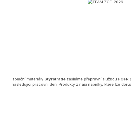
Izolační materiály
Styrotrade
zasíláme přepravní službou
FOFR
p
následující pracovní den. Produkty z naší nabídky, které lze dor