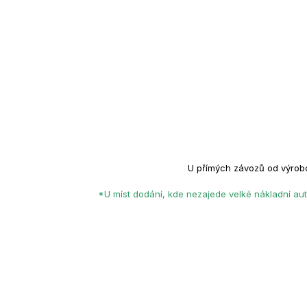
U přímých závozů od výrob
*U míst dodání, kde nezajede velké nákladní aut