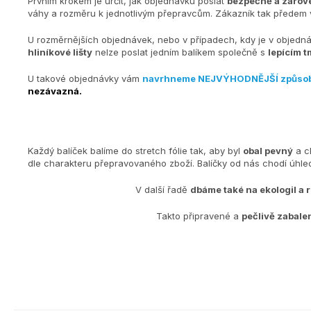
Prvním krokem je určit, jak objednávku poslat
bezpečně a zárove
váhy a rozměru k jednotlivým přepravcům. Zákazník tak předem v
U rozměrnějších objednávek, nebo v případech, kdy je v objedn
hliníkové lišty
nelze poslat jedním balíkem společně s
lepícím t
U takové objednávky vám
navrhneme NEJVÝHODNĚJŠÍ způso
nezávazná.
Každý balíček balíme do stretch fólie tak, aby byl
obal pevný
a c
dle charakteru přepravovaného zboží. Balíčky od nás chodí úh
V další řadě
dbáme také na ekologiI a 
Takto připravené a
pečlivě zabale