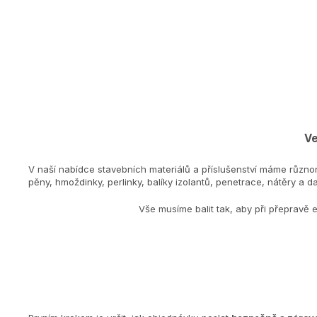
Ve
V naší nabídce stavebních materiálů a příslušenství máme různo
pěny, hmoždinky, perlinky, balíky izolantů, penetrace, nátěry a dal
Vše musíme balit tak, aby při přepravě 