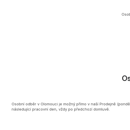
Osob
O
Osobní odběr v Olomouci je možný přímo v naší Prodejně (ponděl
následující pracovní den, vždy po předchozí domluvě.