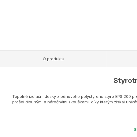
O produktu
Styrotr
Tepelně izolační desky z pěnového polystyrenu styro EPS 200 pr
prošel dlouhými a náročnými zkouškami, díky kterým získal unikátní 
S