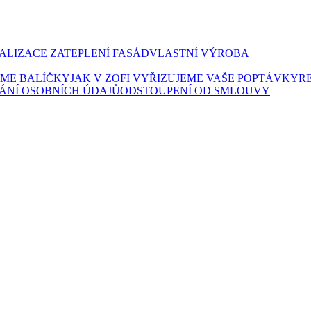
ALIZACE ZATEPLENÍ FASÁD
VLASTNÍ VÝROBA
LÍME BALÍČKY
JAK V ZOFI VYŘIZUJEME VAŠE POPTÁVKY
R
ÁNÍ OSOBNÍCH ÚDAJŮ
ODSTOUPENÍ OD SMLOUVY