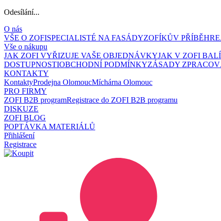
Odesílání...
O nás
VŠE O ZOFI
SPECIALISTÉ NA FASÁDY
ZOFÍKŮV PŘÍBĚH
RE
Vše o nákupu
JAK ZOFI VYŘIZUJE VAŠE OBJEDNÁVKY
JAK V ZOFI BA
DOSTUPNOSTI
OBCHODNÍ PODMÍNKY
ZÁSADY ZPRACOV
KONTAKTY
Kontakty
Prodejna Olomouc
Míchárna Olomouc
PRO FIRMY
ZOFI B2B program
Registrace do ZOFI B2B programu
DISKUZE
ZOFI BLOG
POPTÁVKA MATERIÁLŮ
Přihlášení
Registrace