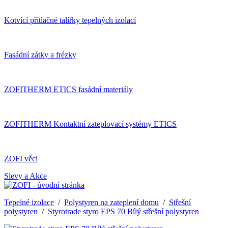
Kotvící přítlačné talířky tepelných izolací
Fasádní zátky a frézky
ZOFITHERM ETICS fasádní materiály
ZOFITHERM Kontaktní zateplovací systémy ETICS
ZOFI věci
Slevy a Akce
Tepelné izolace
/
Polystyren na zateplení domu
/
Střešní
polystyren
/
Styrotrade styro EPS 70 Bílý střešní polystyren