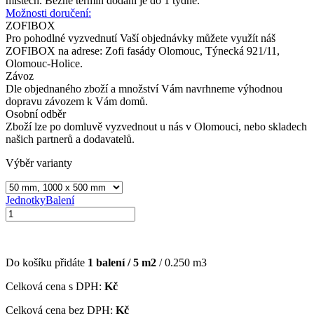
místech. Běžně termín dodání je do 1 týdne.
Možnosti doručení:
ZOFIBOX
Pro pohodlné vyzvednutí Vaší objednávky můžete využít náš
ZOFIBOX na adrese: Zofi fasády Olomouc, Týnecká 921/11,
Olomouc-Holice.
Závoz
Dle objednaného zboží a množství Vám navrhneme výhodnou
dopravu závozem k Vám domů.
Osobní odběr
Zboží lze po domluvě vyzvednout u nás v Olomouci, nebo skladech
našich partnerů a dodavatelů.
Výběr varianty
Jednotky
Balení
Do košíku přidáte
1
balení /
5
m2
/
0.250
m3
Celková cena s DPH:
Kč
Celková cena bez DPH:
Kč