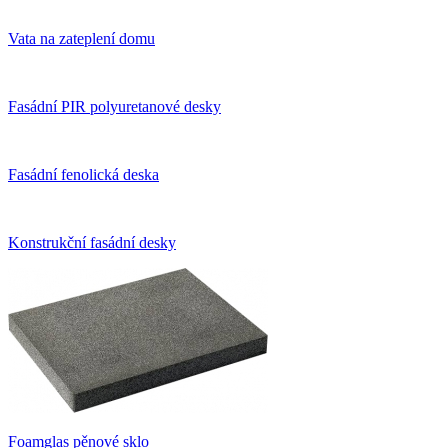
Vata na zateplení domu
Fasádní PIR polyuretanové desky
Fasádní fenolická deska
Konstrukční fasádní desky
Foamglas pěnové sklo