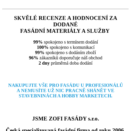
SKVĚLÉ RECENZE A HODNOCENÍ ZA
DODANÉ
FASÁDNÍ MATERIÁLY A SLUŽBY
99%
spokojeno s termínem dodání
100%
spokojeno s komunikací
99%
spokojeno s dodáním zboží
96%
zákazníků doporučuje náš obchod
2 dny
průměrná doba dodání
NAKUPUJTE VŠE PRO FASÁDU U PROFESIONÁLŮ
A NEMUSÍTE
UŽ NIC PRACNĚ SHÁNĚT VE
STAVEBNINÁCH A HOBBY MARKETECH.
JSME ZOFI FASÁDY s.r.o.
Česká specializovaná fasádní firma od roku 2006.