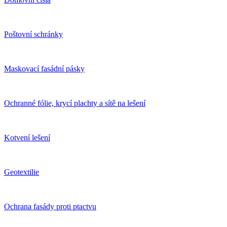
Poštovní schránky
Maskovací fasádní pásky
Ochranné fólie, krycí plachty a sítě na lešení
Kotvení lešení
Geotextilie
Ochrana fasády proti ptactvu