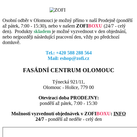
Osobní odběr v Olomouci je možný přímo v naší Prodejně (pondělí
až pátek, 7:00 - 15:30), nebo v našem
ZOFI
BOXU
(
24/7 - celý
den). Produkty
skladem
je možné vyzvednout v den objednání,
nebo nejpozději následující pracovní den, vždy po předchozí
domluvě.
Tel.: +420 588 288 564
Mail: eshop@zofi.cz
FASÁDNÍ CENTRUM OLOMOUC
Týnecká 921/11,
Olomouc - Holice, 779 00
Otevírací doba PRODEJNY:
pondělí až pátek, 7:00 - 15:30
Možnosti vyzvednutí objednávek v
ZOFI
BOXU
:
INFO
24/7
- pondělí až neděle - celý den