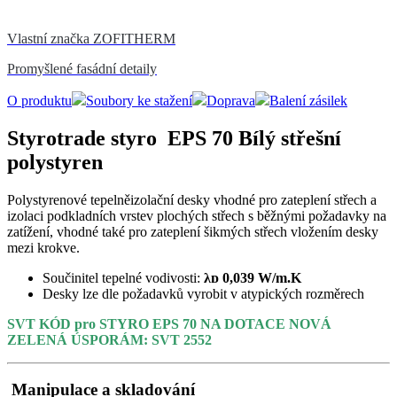
Vlastní značka ZOFITHERM
Promyšlené fasádní detaily
O produktu
Soubory ke stažení
Doprava
Balení zásilek
Styrotrade styro EPS 70 Bílý střešní
polystyren
Polystyrenové tepelněizolační desky vhodné pro zateplení střech a
izolaci podkladních vrstev plochých střech s běžnými požadavky na
zatížení, vhodné také pro zateplení šikmých střech vložením desky
mezi krokve.
Součinitel tepelné vodivosti:
λᴅ 0,039 W/m.K
Desky lze dle požadavků vyrobit v atypických rozměrech
SVT KÓD pro STYRO EPS 70 NA DOTACE NOVÁ
ZELENÁ ÚSPORÁM: SVT 2552
Manipulace a skladování