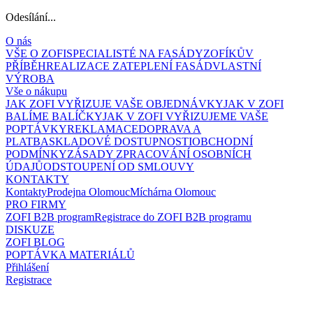
Odesílání...
O nás
VŠE O ZOFI
SPECIALISTÉ NA FASÁDY
ZOFÍKŮV
PŘÍBĚH
REALIZACE ZATEPLENÍ FASÁD
VLASTNÍ
VÝROBA
Vše o nákupu
JAK ZOFI VYŘIZUJE VAŠE OBJEDNÁVKY
JAK V ZOFI
BALÍME BALÍČKY
JAK V ZOFI VYŘIZUJEME VAŠE
POPTÁVKY
REKLAMACE
DOPRAVA A
PLATBA
SKLADOVÉ DOSTUPNOSTI
OBCHODNÍ
PODMÍNKY
ZÁSADY ZPRACOVÁNÍ OSOBNÍCH
ÚDAJŮ
ODSTOUPENÍ OD SMLOUVY
KONTAKTY
Kontakty
Prodejna Olomouc
Míchárna Olomouc
PRO FIRMY
ZOFI B2B program
Registrace do ZOFI B2B programu
DISKUZE
ZOFI BLOG
POPTÁVKA MATERIÁLŮ
Přihlášení
Registrace