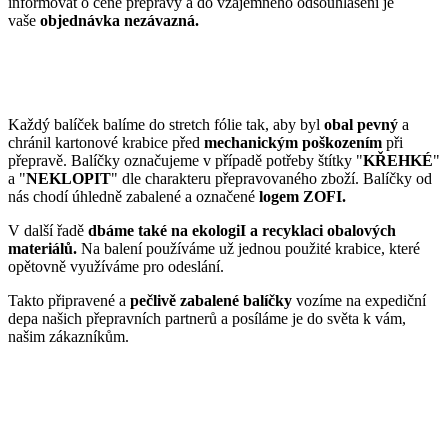
informovat o ceně přepravy a do vzájemného odsouhlasení je
vaše
objednávka nezávazná.
Každý balíček balíme do stretch fólie tak, aby byl
obal pevný
a
chránil kartonové krabice před
mechanickým poškozením
při
přepravě. Balíčky označujeme v případě potřeby štítky "
KŘEHKÉ
"
a "
NEKLOPIT
" dle charakteru přepravovaného zboží. Balíčky od
nás chodí úhledně zabalené a označené
logem ZOFI.
V další řadě
dbáme také na ekologiI a recyklaci obalových
materiálů.
Na balení používáme už jednou použité krabice, které
opětovně využíváme pro odeslání.
Takto připravené a
pečlivě zabalené balíčky
vozíme na expediční
depa našich přepravních partnerů a posíláme je do světa k vám,
našim zákazníkům.