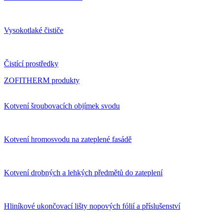
Vysokotlaké čističe
Čistící prostředky
ZOFITHERM produkty
Kotvení šroubovacích objímek svodu
Kotvení hromosvodu na zateplené fasádě
Kotvení drobných a lehkých předmětů do zateplení
Hliníkové ukončovací lišty nopových fólií a příslušenství