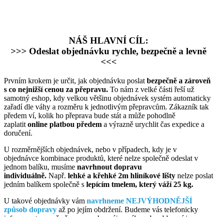
NÁŠ HLAVNÍ CÍL:
>>> Odeslat objednávku rychle, bezpečně a levně
<<<
Prvním krokem je určit, jak objednávku poslat
bezpečně a zároveň
s co nejnižší cenou za přepravu.
To nám z velké části řeší už
samotný eshop, kdy velkou většinu objednávek systém automaticky
zařadí dle váhy a rozměru k jednotlivým přepravcům. Zákazník tak
předem ví, kolik ho přeprava bude stát a může pohodlně
zaplatit
online platbou předem
a výrazně urychlit čas expedice a
doručení.
U rozměrnějších objednávek, nebo v případech, kdy je v
objednávce kombinace produktů, které nelze společně odeslat v
jednom balíku, musíme
navrhnout dopravu
individuálně.
Např.
lehké a křehké 2m hliníkové lišty
nelze poslat
jedním balíkem společně s
lepícím tmelem, který váží 25 kg.
U takové objednávky vám
navrhneme NEJVÝHODNĚJŠÍ
způsob dopravy
až po jejím obdržení. Budeme vás telefonicky