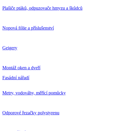
Plašiče ptáků, odpuzovače hmyzu a škůdců
Nopová fólie a příslušenství
Geigery
Montáž oken a dveří
Fasádní nářadí
Metry, vodováhy, měřící pomůcky
Odporové řezačky polystyrenu