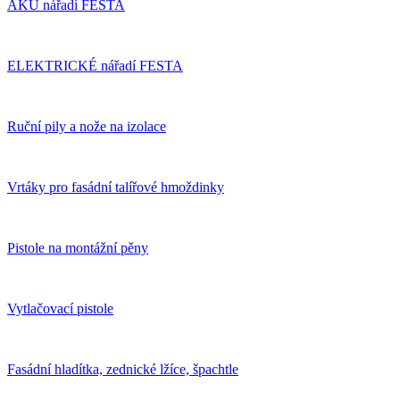
AKU nářadí FESTA
ELEKTRICKÉ nářadí FESTA
Ruční pily a nože na izolace
Vrtáky pro fasádní talířové hmoždinky
Pistole na montážní pěny
Vytlačovací pistole
Fasádní hladítka, zednické lžíce, špachtle