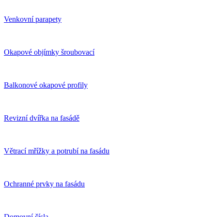
Venkovní parapety
Okapové objímky šroubovací
Balkonové okapové profily
Revizní dvířka na fasádě
Větrací mřížky a potrubí na fasádu
Ochranné prvky na fasádu
Domovní čísla