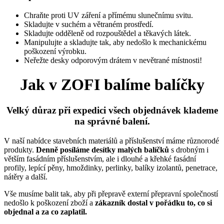
Chraňte proti UV záření a přímému slunečnímu svitu.
Skladujte v suchém a větraném prostředí.
Skladujte odděleně od rozpouštědel a těkavých látek.
Manipulujte a skladujte tak, aby nedošlo k mechanickému
poškození výrobku.
Neřežte desky odporovým drátem v nevětrané místnosti!
Jak v ZOFI balíme balíčky
Velký důraz při expedici všech objednávek klademe
na správné balení.
V naší nabídce stavebních materiálů a příslušenství máme různorodé
produkty.
Denně posíláme desítky malých balíčků
s drobným i
větším fasádním příslušenstvím, ale i dlouhé a křehké fasádní
profily, lepící pěny, hmoždinky, perlinky, balíky izolantů, penetrace,
nátěry a další.
Vše musíme balit tak, aby při přepravě externí přepravní společností
nedošlo k poškození zboží a
zákazník dostal v pořádku to, co si
objednal a za co zaplatil.