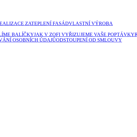
EALIZACE ZATEPLENÍ FASÁD
VLASTNÍ VÝROBA
ALÍME BALÍČKY
JAK V ZOFI VYŘIZUJEME VAŠE POPTÁVKY
VÁNÍ OSOBNÍCH ÚDAJŮ
ODSTOUPENÍ OD SMLOUVY