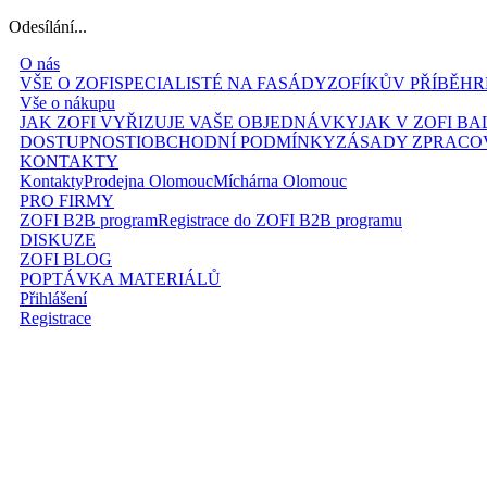
Odesílání...
O nás
VŠE O ZOFI
SPECIALISTÉ NA FASÁDY
ZOFÍKŮV PŘÍBĚH
R
Vše o nákupu
JAK ZOFI VYŘIZUJE VAŠE OBJEDNÁVKY
JAK V ZOFI B
DOSTUPNOSTI
OBCHODNÍ PODMÍNKY
ZÁSADY ZPRACO
KONTAKTY
Kontakty
Prodejna Olomouc
Míchárna Olomouc
PRO FIRMY
ZOFI B2B program
Registrace do ZOFI B2B programu
DISKUZE
ZOFI BLOG
POPTÁVKA MATERIÁLŮ
Přihlášení
Registrace