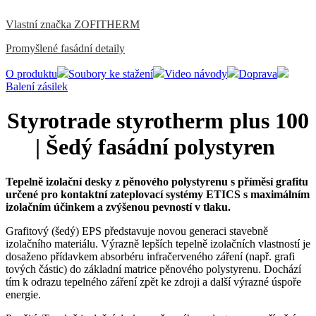
Vlastní značka ZOFITHERM
Promyšlené fasádní detaily
O produktu
Soubory ke stažení
Video návody
Doprava
Balení zásilek
Styrotrade styrotherm plus 100
| Šedý fasádní polystyren
Tepelně izolační desky z pěnového polystyrenu s příměsí grafitu
určené pro kontaktní zateplovací systémy ETICS s maximálním
izolačním účinkem a zvýšenou pevností v tlaku.
Grafitový (šedý) EPS představuje novou generaci stavebně
izolačního materiálu. Výrazně lepších tepelně izolačních vlastností je
dosaženo přídavkem absorbéru infračerveného záření (např. grafi
tových částic) do základní matrice pěnového polystyrenu. Dochází
tím k odrazu tepelného záření zpět ke zdroji a další výrazné úspoře
energie.