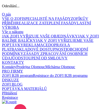
Odesílání...
O nás
VŠE O ZOFI
SPECIALISTÉ NA FASÁDY
ZOFÍKŮV
PŘÍBĚH
REALIZACE ZATEPLENÍ FASÁD
VLASTNÍ
VÝROBA
Vše o nákupu
JAK ZOFI VYŘIZUJE VAŠE OBJEDNÁVKY
JAK V ZOFI
BALÍME BALÍČKY
JAK V ZOFI VYŘIZUJEME VAŠE
POPTÁVKY
REKLAMACE
DOPRAVA A
PLATBA
SKLADOVÉ DOSTUPNOSTI
OBCHODNÍ
PODMÍNKY
ZÁSADY ZPRACOVÁNÍ OSOBNÍCH
ÚDAJŮ
ODSTOUPENÍ OD SMLOUVY
KONTAKTY
Kontakty
Prodejna Olomouc
Míchárna Olomouc
PRO FIRMY
ZOFI B2B program
Registrace do ZOFI B2B programu
DISKUZE
ZOFI BLOG
POPTÁVKA MATERIÁLŮ
Přihlášení
Registrace