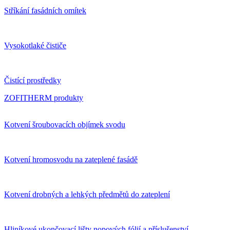
Stříkání fasádních omítek
Vysokotlaké čističe
Čistící prostředky
ZOFITHERM produkty
Kotvení šroubovacích objímek svodu
Kotvení hromosvodu na zateplené fasádě
Kotvení drobných a lehkých předmětů do zateplení
Hliníkové ukončovací lišty nopových fólií a příslušenství