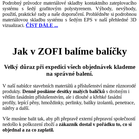
Podrobný průvodce materiálové skladby kontaktního zateplovacího
systému s šedý grafitovým polystyrenem. Výhody, nevýhody,
použití, praktické rady a naše doporučení. Prohlédněte si podrobnou
materiálovou skladbu systému s šedým EPS v naší přehledné 3D
vizualizaci.
ČÍST DÁLE ...
Jak v ZOFI balíme balíčky
Velký důraz při expedici všech objednávek klademe
na správné balení.
V naší nabídce stavebních materiálů a příslušenství máme různorodé
produkty.
Denně posíláme desítky malých balíčků
s drobným i
větším fasádním příslušenstvím, ale i dlouhé a křehké fasádní
profily, lepící pěny, hmoždinky, perlinky, balíky izolantů, penetrace,
nátěry a další.
Vše musíme balit tak, aby při přepravě externí přepravní společností
nedošlo k poškození zboží a
zákazník dostal v pořádku to, co si
objednal a za co zaplatil.