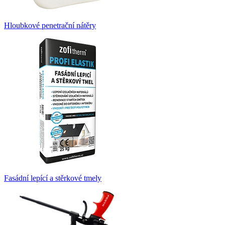
Hloubkové penetrační nátěry
Fasádní lepící a stěrkové tmely