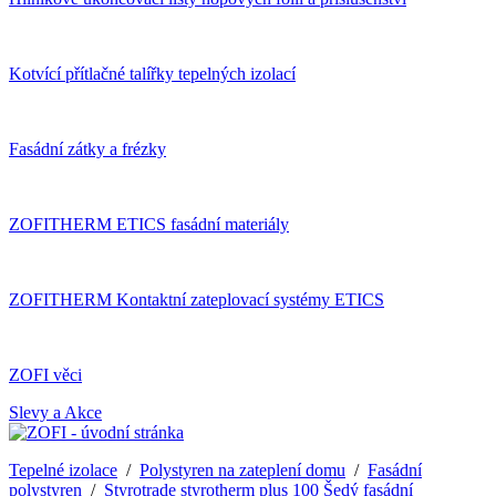
Kotvící přítlačné talířky tepelných izolací
Fasádní zátky a frézky
ZOFITHERM ETICS fasádní materiály
ZOFITHERM Kontaktní zateplovací systémy ETICS
ZOFI věci
Slevy a Akce
Tepelné izolace
/
Polystyren na zateplení domu
/
Fasádní
polystyren
/
Styrotrade styrotherm plus 100 Šedý fasádní