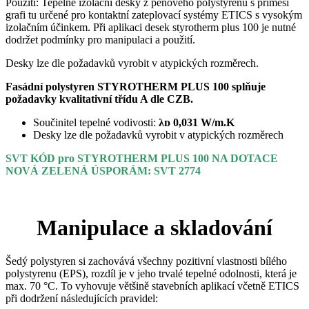
Použití: Tepelně izolační desky z pěnového polystyrenu s příměsí
grafi tu určené pro kontaktní zateplovací systémy ETICS s vysokým
izolačním účinkem. Při aplikaci desek styrotherm plus 100 je nutné
dodržet podmínky pro manipulaci a použití.
Desky lze dle požadavků vyrobit v atypických rozměrech.
Fasádní polystyren STYROTHERM PLUS 100 splňuje
požadavky kvalitativní třídu A dle CZB.
Součinitel tepelné vodivosti:
λᴅ 0,031 W/m.K
Desky lze dle požadavků vyrobit v atypických rozměrech
SVT KÓD pro STYROTHERM PLUS 100 NA DOTACE
NOVÁ ZELENÁ ÚSPORÁM: SVT 2774
Manipulace a skladování
Šedý polystyren si zachovává všechny pozitivní vlastnosti bílého
polystyrenu (EPS), rozdíl je v jeho trvalé tepelné odolnosti, která je
max. 70 °C. To vyhovuje většině stavebních aplikací včetně ETICS
při dodržení následujících pravidel: