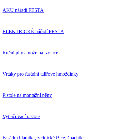
AKU nářadí FESTA
ELEKTRICKÉ nářadí FESTA
Ruční pily a nože na izolace
Vrtáky pro fasádní talířové hmoždinky
Pistole na montážní pěny
Vytlačovací pistole
Fasádní hladítka, zednické lžíce, špachtle