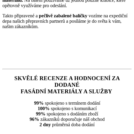
materiálů.
Na balení používáme už jednou použité krabice, které
opětovně využíváme pro odeslání.
Takto připravené a
pečlivě zabalené balíčky
vozíme na expediční
depa našich přepravních partnerů a posíláme je do světa k vám,
našim zákazníkům.
SKVĚLÉ RECENZE A HODNOCENÍ ZA
DODANÉ
FASÁDNÍ MATERIÁLY A SLUŽBY
99%
spokojeno s termínem dodání
100%
spokojeno s komunikací
99%
spokojeno s dodáním zboží
96%
zákazníků doporučuje náš obchod
2 dny
průměrná doba dodání