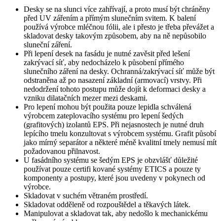
Desky se na slunci více zahřívají, a proto musí být chráněny
před UV zářením a přímým slunečním svitem. K balení
používá výrobce mléčnou fólii, ale i přesto je třeba převážet a
skladovat desky takovým způsobem, aby na ně nepůsobilo
sluneční záření.
Při lepení desek na fasádu je nutné zavěsit před lešení
zakrývací síť, aby nedocházelo k působení přímého
slunečního záření na desky. Ochranná/zakrývací síť může být
odstraněna až po nasazení základní (armovací) vrstvy. Při
nedodržení tohoto postupu může dojít k deformaci desky a
vzniku dilatačních mezer mezi deskami.
Pro lepení mohou být použita pouze lepidla schválená
výrobcem zateplovacího systému pro lepení šedých
(grafitových) izolantů EPS. Při nejasnostech je nutné druh
lepícího tmelu konzultovat s výrobcem systému. Grafit působí
jako mírný separátor a některé méně kvalitní tmely nemusí mít
požadovanou přilnavost.
U fasádního systému se šedým EPS je obzvlášť důležité
používat pouze certifi kované systémy ETICS a pouze ty
komponenty a postupy, které jsou uvedeny v pokynech od
výrobce.
Skladovat v suchém větraném prostředí.
Skladovat odděleně od rozpouštědel a těkavých látek.
Manipulovat a skladovat tak, aby nedošlo k mechanickému