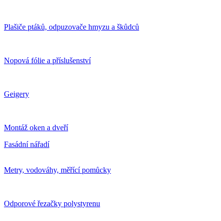
Plašiče ptáků, odpuzovače hmyzu a škůdců
Nopová fólie a příslušenství
Geigery
Montáž oken a dveří
Fasádní nářadí
Metry, vodováhy, měřící pomůcky
Odporové řezačky polystyrenu