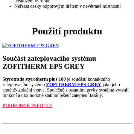
poškození výrobku.
Neřezat desky odporovým drátem v nevětrané místnosti!
Použití produktu
Součást zateplovacího systému
ZOFITHERM EPS GREY
Styrotrade styrotherm plus 100
je součástí kontaktního
zateplovacího systému
ZOFITHERM EPS GREY
jako jeho
tepelně-izolační vrstva. Společně s ostatními prvky systému vytváří
funkční a dlouhodobě stabilní řešení zateplení fasády.
PODROBNÉ INFO >>>