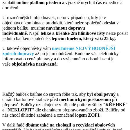
zaplatit
online platbou předem
a výrazně urychlit čas expedice a
doručení.
U rozměrnějších objednávek, nebo v případech, kdy je v
objednávce kombinace produktů, které nelze společně odeslat v
jednom balíku, musíme
navrhnout dopravu
individuálně.
Např.
lehké a křehké 2m hliníkové lišty
nelze poslat
jedním balíkem společně s
lepícím tmelem, který váží 25 kg.
U takové objednávky vám
navrhneme NEJVÝHODNĚJŠÍ
způsob dopravy
až po jejím obdržení. Budeme vás telefonicky
informovat o ceně přepravy a do vzájemného odsouhlasení je
vaše
objednávka nezávazná.
Každý balíček balíme do stretch fólie tak, aby byl
obal pevný
a
chránil kartonové krabice před
mechanickým poškozením
při
přepravě. Balíčky označujeme v případě potřeby štítky "
KŘEHKÉ
"
a "
NEKLOPIT
" dle charakteru přepravovaného zboží. Balíčky od
nás chodí úhledně zabalené a označené
logem ZOFI.
V další řadě
dbáme také na ekologiI a recyklaci obalových