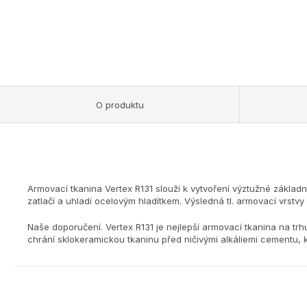
O produktu
Armovací tkanina Vertex R131 slouží k vytvoření výztužné základ
zatlačí a uhladí ocelovým hladítkem. Výsledná tl. armovací vrstvy
Naše doporučení. Vertex R131 je nejlepší armovací tkanina na trh
chrání sklokeramickou tkaninu před ničivými alkáliemi cementu, 