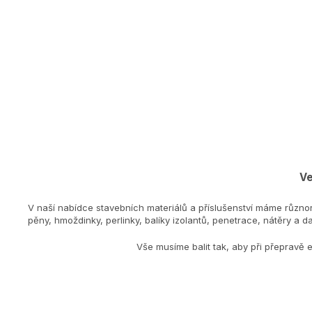
Ve
V naší nabídce stavebních materiálů a příslušenství máme různo
pěny, hmoždinky, perlinky, balíky izolantů, penetrace, nátěry a dal
Vše musíme balit tak, aby při přepravě 