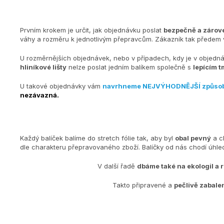
Prvním krokem je určit, jak objednávku poslat
bezpečně a zárove
váhy a rozměru k jednotlivým přepravcům. Zákazník tak předem v
U rozměrnějších objednávek, nebo v případech, kdy je v objedn
hliníkové lišty
nelze poslat jedním balíkem společně s
lepícím t
U takové objednávky vám
navrhneme NEJVÝHODNĚJŠÍ způso
nezávazná.
Každý balíček balíme do stretch fólie tak, aby byl
obal pevný
a c
dle charakteru přepravovaného zboží. Balíčky od nás chodí úh
V další řadě
dbáme také na ekologiI a 
Takto připravené a
pečlivě zabale