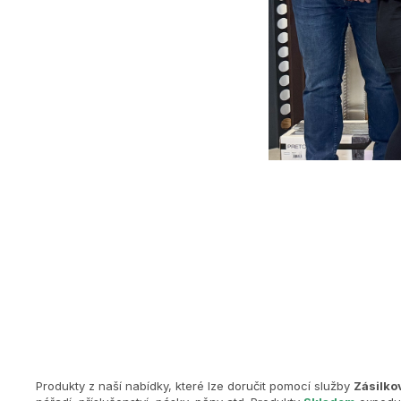
Produkty z naší nabídky, které lze doručit pomocí služby
Zásilko