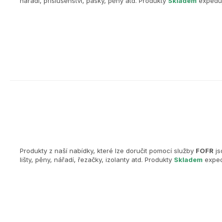
nářadí, příslušenství, pásky, pěny atd. Produkty
Skladem
expeduj
Produkty z naší nabídky, které lze doručit pomocí služby
FOFR
js
lišty, pěny, nářadí, řezačky, izolanty atd. Produkty
Skladem
exped