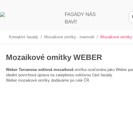
FASÁDY NÁS
BAVÍ!
Kontaktní fasády
/
Mozaikové omítky - marmolit
/
Mozaikové omítk
Mozaikové omítky WEBER
Weber Terranova soklová mozaiková
omítka ozačována jako Webre pas.M
ideální povrchová úprava na zateplenou soklovou část fasády.
Weber mozaikové omítky dodáváme po celé ČR.