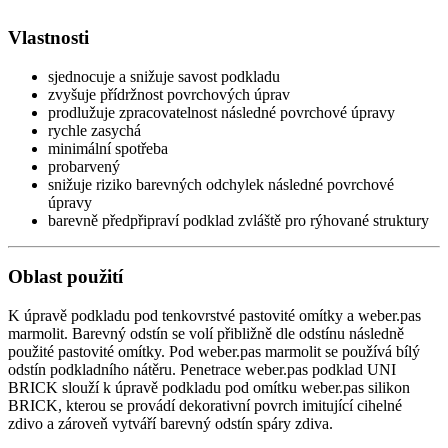
Vlastnosti
sjednocuje a snižuje savost podkladu
zvyšuje přídržnost povrchových úprav
prodlužuje zpracovatelnost následné povrchové úpravy
rychle zasychá
minimální spotřeba
probarvený
snižuje riziko barevných odchylek následné povrchové
úpravy
barevně předpřipraví podklad zvláště pro rýhované struktury
Oblast použití
K úpravě podkladu pod tenkovrstvé pastovité omítky a weber.pas
marmolit. Barevný odstín se volí přibližně dle odstínu následně
použité pastovité omítky. Pod weber.pas marmolit se používá bílý
odstín podkladního nátěru. Penetrace weber.pas podklad UNI
BRICK slouží k úpravě podkladu pod omítku weber.pas silikon
BRICK, kterou se provádí dekorativní povrch imitující cihelné
zdivo a zároveň vytváří barevný odstín spáry zdiva.