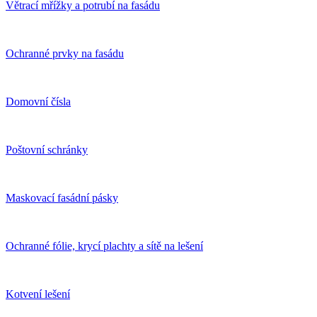
Větrací mřížky a potrubí na fasádu
Ochranné prvky na fasádu
Domovní čísla
Poštovní schránky
Maskovací fasádní pásky
Ochranné fólie, krycí plachty a sítě na lešení
Kotvení lešení