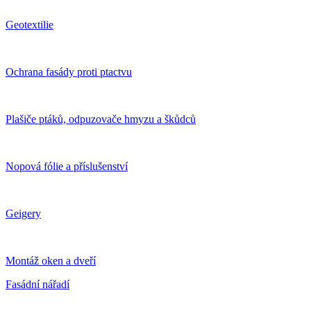
Geotextilie
Ochrana fasády proti ptactvu
Plašiče ptáků, odpuzovače hmyzu a škůdců
Nopová fólie a příslušenství
Geigery
Montáž oken a dveří
Fasádní nářadí