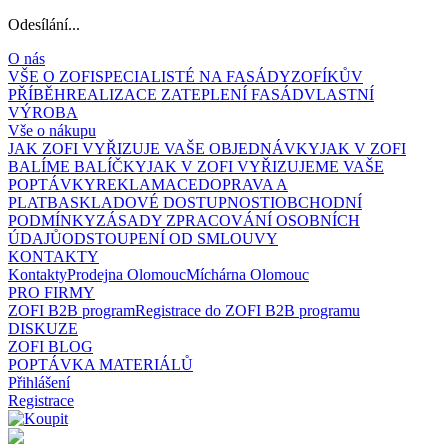
Odesílání...
O nás
VŠE O ZOFI
SPECIALISTÉ NA FASÁDY
ZOFÍKŮV
PŘÍBĚH
REALIZACE ZATEPLENÍ FASÁD
VLASTNÍ
VÝROBA
Vše o nákupu
JAK ZOFI VYŘIZUJE VAŠE OBJEDNÁVKY
JAK V ZOFI
BALÍME BALÍČKY
JAK V ZOFI VYŘIZUJEME VAŠE
POPTÁVKY
REKLAMACE
DOPRAVA A
PLATBA
SKLADOVÉ DOSTUPNOSTI
OBCHODNÍ
PODMÍNKY
ZÁSADY ZPRACOVÁNÍ OSOBNÍCH
ÚDAJŮ
ODSTOUPENÍ OD SMLOUVY
KONTAKTY
Kontakty
Prodejna Olomouc
Míchárna Olomouc
PRO FIRMY
ZOFI B2B program
Registrace do ZOFI B2B programu
DISKUZE
ZOFI BLOG
POPTÁVKA MATERIÁLŮ
Přihlášení
Registrace