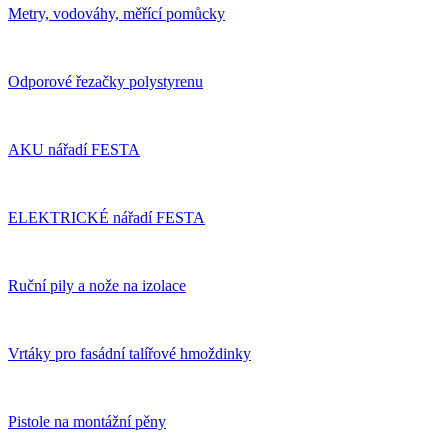
Metry, vodováhy, měřící pomůcky
Odporové řezačky polystyrenu
AKU nářadí FESTA
ELEKTRICKÉ nářadí FESTA
Ruční pily a nože na izolace
Vrtáky pro fasádní talířové hmoždinky
Pistole na montážní pěny