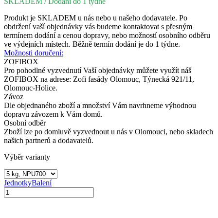
SKLADEM
/ Dodání do 1 týdne
Produkt je SKLADEM u nás nebo u našeho dodavatele. Po
obdržení vaší objednávky vás budeme kontaktovat s přesným
termínem dodání a cenou dopravy, nebo možností osobního odběru
ve výdejních místech. Běžně termín dodání je do 1 týdne.
Možnosti doručení:
ZOFIBOX
Pro pohodlné vyzvednutí Vaší objednávky můžete využít náš
ZOFIBOX na adrese: Zofi fasády Olomouc, Týnecká 921/11,
Olomouc-Holice.
Závoz
Dle objednaného zboží a množství Vám navrhneme výhodnou
dopravu závozem k Vám domů.
Osobní odběr
Zboží lze po domluvě vyzvednout u nás v Olomouci, nebo skladech
našich partnerů a dodavatelů.
Výběr varianty
Jednotky
Balení