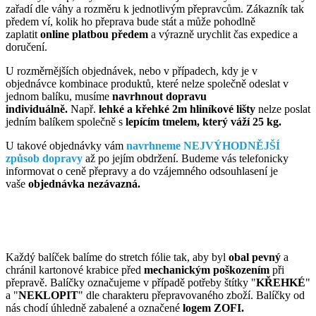
zařadí dle váhy a rozměru k jednotlivým přepravcům. Zákazník tak
předem ví, kolik ho přeprava bude stát a může pohodlně
zaplatit
online platbou předem
a výrazně urychlit čas expedice a
doručení.
U rozměrnějších objednávek, nebo v případech, kdy je v
objednávce kombinace produktů, které nelze společně odeslat v
jednom balíku, musíme
navrhnout dopravu
individuálně.
Např.
lehké a křehké 2m hliníkové lišty
nelze poslat
jedním balíkem společně s
lepícím tmelem, který váží 25 kg.
U takové objednávky vám
navrhneme NEJVÝHODNĚJŠÍ
způsob dopravy
až po jejím obdržení. Budeme vás telefonicky
informovat o ceně přepravy a do vzájemného odsouhlasení je
vaše
objednávka nezávazná.
Každý balíček balíme do stretch fólie tak, aby byl
obal pevný
a
chránil kartonové krabice před
mechanickým poškozením
při
přepravě. Balíčky označujeme v případě potřeby štítky "
KŘEHKÉ
"
a "
NEKLOPIT
" dle charakteru přepravovaného zboží. Balíčky od
nás chodí úhledně zabalené a označené
logem ZOFI.