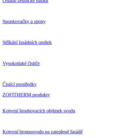
Ostatní zednické nářadí
Sponkovačky a spony
Stříkání fasádních omítek
Vysokotlaké čističe
Čistící prostředky
ZOFITHERM produkty
Kotvení šroubovacích objímek svodu
Kotvení hromosvodu na zateplené fasádě