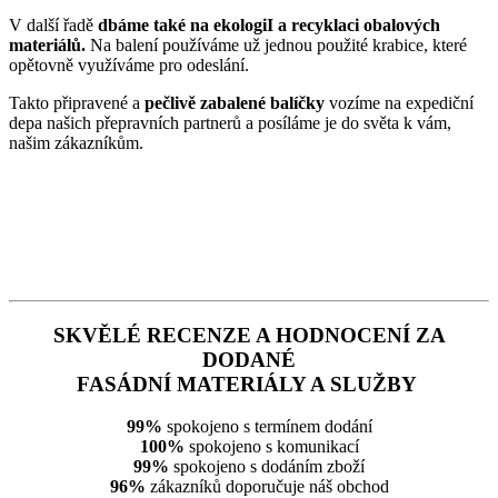
V další řadě
dbáme také na ekologiI a recyklaci obalových
materiálů.
Na balení používáme už jednou použité krabice, které
opětovně využíváme pro odeslání.
Takto připravené a
pečlivě zabalené balíčky
vozíme na expediční
depa našich přepravních partnerů a posíláme je do světa k vám,
našim zákazníkům.
SKVĚLÉ RECENZE A HODNOCENÍ ZA
DODANÉ
FASÁDNÍ MATERIÁLY A SLUŽBY
99%
spokojeno s termínem dodání
100%
spokojeno s komunikací
99%
spokojeno s dodáním zboží
96%
zákazníků doporučuje náš obchod