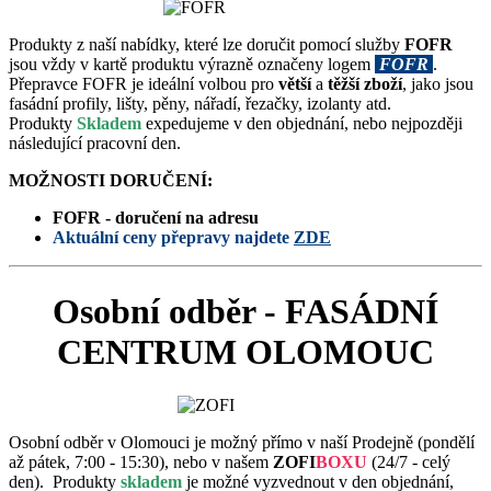
Produkty z naší nabídky, které lze doručit pomocí služby
FOFR
jsou vždy v kartě produktu výrazně označeny logem
FOFR
.
Přepravce FOFR je ideální volbou pro
větší
a
těžší zboží
, jako jsou
fasádní profily, lišty, pěny, nářadí, řezačky, izolanty atd.
Produkty
Skladem
expedujeme v den objednání, nebo nejpozději
následující pracovní den.
MOŽNOSTI DORUČENÍ:
FOFR - doručení na adresu
Aktuální ceny přepravy najdete
ZDE
Osobní odběr - FASÁDNÍ
CENTRUM OLOMOUC
Osobní odběr v Olomouci je možný přímo v naší Prodejně (pondělí
až pátek, 7:00 - 15:30), nebo v našem
ZOFI
BOXU
(
24/7 - celý
den). Produkty
skladem
je možné vyzvednout v den objednání,