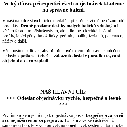
Velký důraz při expedici všech objednávek klademe
na správné balení.
V naší nabídce stavebních materiálů a příslušenství máme různorodé
produkty.
Denně posíláme desítky malých balíčků
s drobným i
větším fasádním příslušenstvím, ale i dlouhé a křehké fasádní
profily, lepící pěny, hmoždinky, perlinky, balíky izolantů, penetrace,
nátěry a další.
Vše musíme balit tak, aby při přepravě externí přepravní společností
nedošlo k poškození zboží a
zákazník dostal v pořádku to, co si
objednal a za co zaplatil.
NÁŠ HLAVNÍ CÍL:
>>> Odeslat objednávku rychle, bezpečně a levně
<<<
Prvním krokem je určit, jak objednávku poslat
bezpečně a zároveň
s co nejnižší cenou za přepravu.
To nám z velké části řeší už
samotný eshop, kdy velkou většinu objednávek systém automaticky