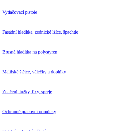
Vytlačovací pistole
Fasádní hladítka, zednické lžíce, špachtle
Brusná hladítka na polystyren
Malířské štětce, válečky a doplňky
Značení, tužky, fixy, spreje
Ochranné pracovní pomůcky