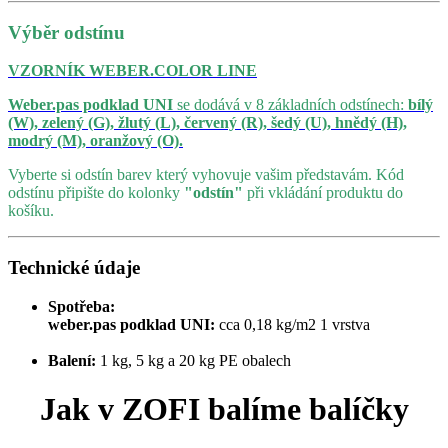
Výběr odstínu
VZORNÍK WEBER.COLOR LINE
Weber.pas podklad UNI
se dodává v 8 základních odstínech:
bílý
(W), zelený (G), žlutý (L), červený (R), šedý (U), hnědý (H),
modrý (M), oranžový (O).
Vyberte si odstín barev který vyhovuje vašim představám. Kód
odstínu připište do kolonky
"odstín"
při vkládání produktu do
košíku.
Technické údaje
Spotřeba:
weber.pas podklad UNI:
cca 0,18 kg/m2 1 vrstva
Balení:
1 kg, 5 kg a 20 kg PE obalech
Jak v ZOFI balíme balíčky