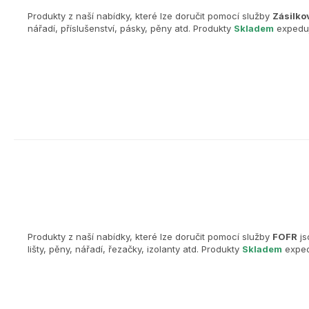
Produkty z naší nabídky, které lze doručit pomocí služby
Zásilko
nářadí, příslušenství, pásky, pěny atd. Produkty
Skladem
expeduj
Produkty z naší nabídky, které lze doručit pomocí služby
FOFR
js
lišty, pěny, nářadí, řezačky, izolanty atd. Produkty
Skladem
exped