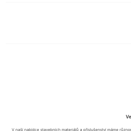
Ve
V naší nabídce stavebních materiálů a příslušenství máme různo