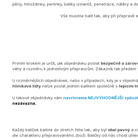
pěny, hmoždinky, perlinky, balíky izolantů, penetrace, nátěry a dal
Vše musíme balit tak, aby při přepravě 
Prvním krokem je určit, jak objednávku poslat
bezpečně a zárove
váhy a rozměru k jednotlivým přepravcům. Zákazník tak předem v
U rozměrnějších objednávek, nebo v případech, kdy je v objedn
hliníkové lišty
nelze poslat jedním balíkem společně s
lepícím t
U takové objednávky vám
navrhneme NEJVÝHODNĚJŠÍ způso
nezávazná.
Každý balíček balíme do stretch fólie tak, aby byl
obal pevný
a c
dle charakteru přepravovaného zboží. Balíčky od nás chodí úh