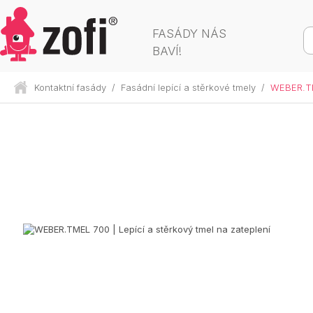
FASÁDY NÁS
BAVÍ!
Kontaktní fasády
/
Fasádní lepící a stěrkové tmely
/
WEBER.TME