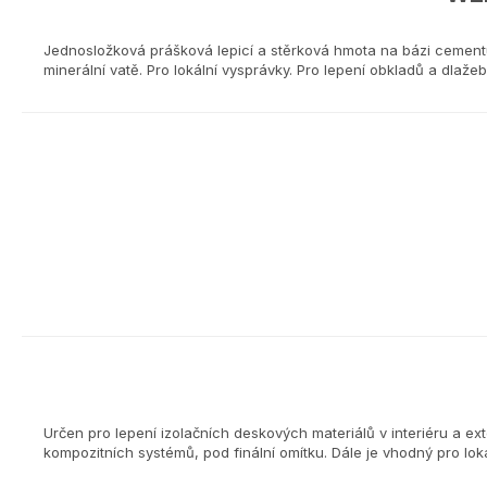
Jednosložková prášková lepicí a stěrková hmota na bázi cementu.
minerální vatě. Pro lokální vysprávky. Pro lepení obkladů a dlaž
Určen pro lepení izolačních deskových materiálů v interiéru a ex
kompozitních systémů, pod finální omítku. Dále je vhodný pro lo