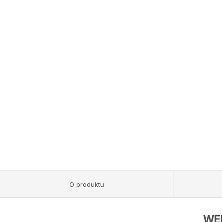
O produktu
WEB